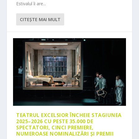
Estivalul îi are...
CITEŞTE MAI MULT
TEATRUL EXCELSIOR ÎNCHEIE STAGIUNEA
2025–2026 CU PESTE 35.000 DE
SPECTATORI, CINCI PREMIERE,
NUMEROASE NOMINALIZĂRI ȘI PREMII