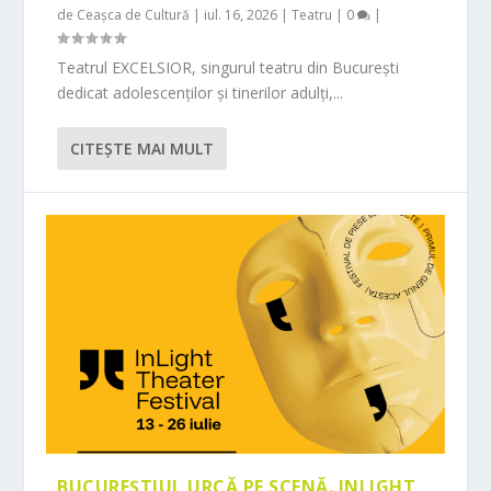
de
Ceașca de Cultură
|
iul. 16, 2026
|
Teatru
|
0
|
Teatrul EXCELSIOR, singurul teatru din București
dedicat adolescenților și tinerilor adulți,...
CITEŞTE MAI MULT
BUCUREȘTIUL URCĂ PE SCENĂ. INLIGHT