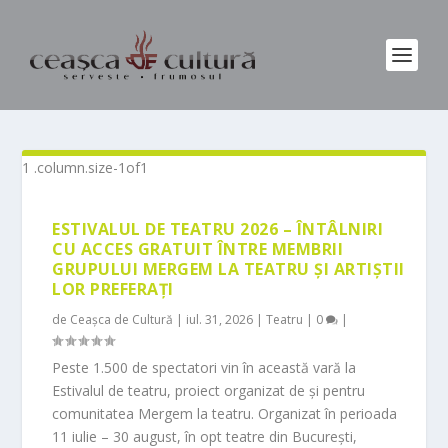
ESTIVALUL DE TEATRU 2026 – ÎNTÂLNIRI
CU ACCES GRATUIT ÎNTRE MEMBRII
GRUPULUI MERGEM LA TEATRU ȘI ARTIȘTII
LOR PREFERAȚI
de
Ceașca de Cultură
|
iul. 31, 2026
|
Teatru
|
0
|
Peste 1.500 de spectatori vin în această vară la
Estivalul de teatru, proiect organizat de și pentru
comunitatea Mergem la teatru. Organizat în perioada
11 iulie – 30 august, în opt teatre din București,