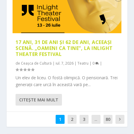
17 ANI, 31 DE ANI ȘI 62 DE ANI, ACEEAȘI
SCENĂ. „OAMENI CA TINE”, LA INLIGHT
THEATER FESTIVAL
de
Ceașca de Cultură
|
iul. 7, 2026
|
Teatru
|
0
|
Un elev de liceu. O fostă olimpică. O pensionară. Trei
generații care urcă în această vară pe...
CITEŞTE MAI MULT
1
2
3
...
80