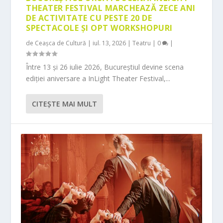
THEATER FESTIVAL MARCHEAZĂ ZECE ANI
DE ACTIVITATE CU PESTE 20 DE
SPECTACOLE ȘI OPT WORKSHOPURI
de
Ceașca de Cultură
|
iul. 13, 2026
|
Teatru
|
0
|
Între 13 și 26 iulie 2026, Bucureștiul devine scena
ediției aniversare a InLight Theater Festival,...
CITEŞTE MAI MULT