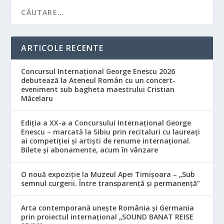
ARTICOLE RECENTE
Concursul Internațional George Enescu 2026
debutează la Ateneul Român cu un concert-
eveniment sub bagheta maestrului Cristian
Măcelaru
Ediția a XX-a a Concursului Internațional George
Enescu – marcată la Sibiu prin recitaluri cu laureați
ai competiției și artiști de renume internațional.
Bilete și abonamente, acum în vânzare
O nouă expoziție la Muzeul Apei Timișoara – „Sub
semnul curgerii. Între transparență și permanență”
Arta contemporană unește România și Germania
prin proiectul internațional „SOUND BANAT REISE