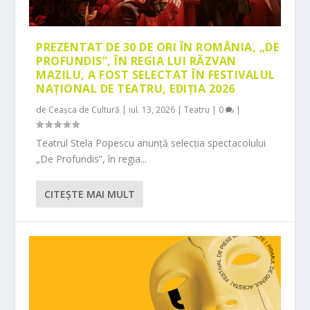
PREZENTAT DE 30 DE ORI ÎN ROMÂNIA, „DE
PROFUNDIS”, ÎN REGIA LUI RĂZVAN
MAZILU, A FOST SELECTAT ÎN FESTIVALUL
NAȚIONAL DE TEATRU, EDIȚIA 2026
de
Ceașca de Cultură
|
iul. 13, 2026
|
Teatru
|
0
|
Teatrul Stela Popescu anunță selecția spectacolului
„De Profundis”, în regia...
CITEŞTE MAI MULT