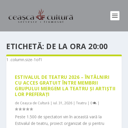
ETICHETĂ:
DE LA ORA 20:00
ESTIVALUL DE TEATRU 2026 – ÎNTÂLNIRI
CU ACCES GRATUIT ÎNTRE MEMBRII
GRUPULUI MERGEM LA TEATRU ȘI ARTIȘTII
LOR PREFERAȚI
de
Ceașca de Cultură
|
iul. 31, 2026
|
Teatru
|
0
|
Peste 1.500 de spectatori vin în această vară la
Estivalul de teatru, proiect organizat de și pentru