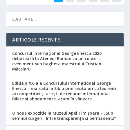
ARTICOLE RECENTE
Concursul Internațional George Enescu 2026
debutează la Ateneul Român cu un concert-
eveniment sub bagheta maestrului Cristian
Măcelaru
Ediția a XX-a a Concursului Internațional George
Enescu – marcată la Sibiu prin recitaluri cu laureați
ai competiției și artiști de renume internațional.
Bilete și abonamente, acum în vânzare
O nouă expoziție la Muzeul Apei Timișoara – „Sub
semnul curgerii. Între transparență și permanență”