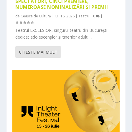
SPECTATORI, CINCI PREMIERE,
NUMEROASE NOMINALIZĂRI ȘI PREMII
de
Ceașca de Cultură
|
iul. 16, 2026
|
Teatru
|
0
|
Teatrul EXCELSIOR, singurul teatru din București
dedicat adolescenților și tinerilor adulți,...
CITEŞTE MAI MULT