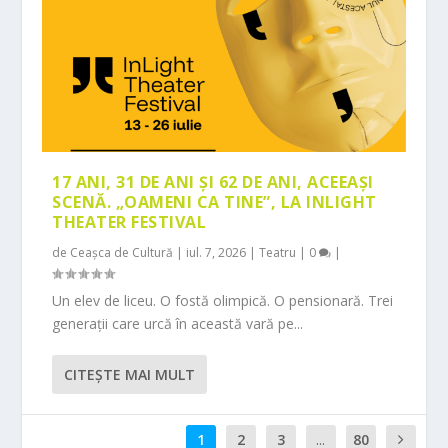
17 ANI, 31 DE ANI ȘI 62 DE ANI, ACEEAȘI
SCENĂ. „OAMENI CA TINE”, LA INLIGHT
THEATER FESTIVAL
de
Ceașca de Cultură
|
iul. 7, 2026
|
Teatru
|
0
|
Un elev de liceu. O fostă olimpică. O pensionară. Trei
generații care urcă în această vară pe...
CITEŞTE MAI MULT
1
2
3
...
80