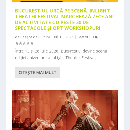
BUCUREȘTIUL URCĂ PE SCENĂ. INLIGHT
THEATER FESTIVAL MARCHEAZĂ ZECE ANI
DE ACTIVITATE CU PESTE 20 DE
SPECTACOLE ȘI OPT WORKSHOPURI
de
Ceașca de Cultură
|
iul. 13, 2026
|
Teatru
|
0
|
Între 13 și 26 iulie 2026, Bucureștiul devine scena
ediției aniversare a InLight Theater Festival,...
CITEŞTE MAI MULT