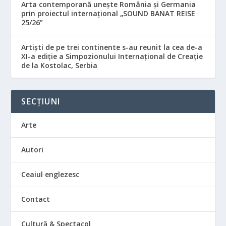
Arta contemporană unește România și Germania
prin proiectul internațional „SOUND BANAT REISE
25/26”
Artiști de pe trei continente s-au reunit la cea de-a
XI-a ediție a Simpozionului Internațional de Creație
de la Kostolac, Serbia
SECȚIUNI
Arte
Autori
Ceaiul englezesc
Contact
Cultură & Spectacol