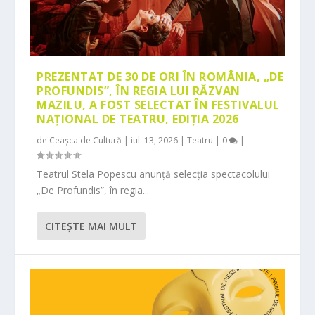
PREZENTAT DE 30 DE ORI ÎN ROMÂNIA, „DE
PROFUNDIS”, ÎN REGIA LUI RĂZVAN
MAZILU, A FOST SELECTAT ÎN FESTIVALUL
NAȚIONAL DE TEATRU, EDIȚIA 2026
de
Ceașca de Cultură
|
iul. 13, 2026
|
Teatru
|
0
|
Teatrul Stela Popescu anunță selecția spectacolului
„De Profundis”, în regia...
CITEŞTE MAI MULT