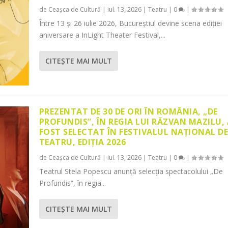
de
Ceașca de Cultură
|
iul. 13, 2026
|
Teatru
|
0
|
Între 13 și 26 iulie 2026, Bucureștiul devine scena ediției
aniversare a InLight Theater Festival,...
CITEŞTE MAI MULT
PREZENTAT DE 30 DE ORI ÎN ROMÂNIA, „DE
PROFUNDIS”, ÎN REGIA LUI RĂZVAN MAZILU,
FOST SELECTAT ÎN FESTIVALUL NAȚIONAL D
TEATRU, EDIȚIA 2026
de
Ceașca de Cultură
|
iul. 13, 2026
|
Teatru
|
0
|
Teatrul Stela Popescu anunță selecția spectacolului „De
Profundis”, în regia...
CITEŞTE MAI MULT