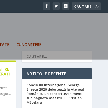
TATE
CUNOAȘTERE
ÎNTRE
ARTICOLE RECENTE
ERAȚI
Concursul Internațional George
nizat
Enescu 2026 debutează la Ateneul
august,
Român cu un concert-eveniment
sub bagheta maestrului Cristian
Măcelaru