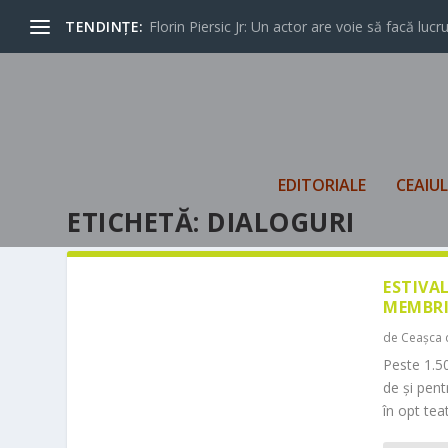
TENDINȚE:
Florin Piersic Jr: Un actor are voie să facă lucrur
EDITORIALE
CEAIU
ETICHETĂ:
DIALOGURI
ESTIVA
MEMBRI
de
Ceașca 
Peste 1.50
de și pen
în opt teat