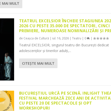
E MAI MULT
TEATRUL EXCELSIOR ÎNCHEIE STAGIUNEA 20
2026 CU PESTE 35.000 DE SPECTATORI, CINCI
PREMIERE, NUMEROASE NOMINALIZĂRI ȘI PR
de
Ceașca de Cultură
|
iul. 16, 2026
|
Teatru
|
0
|
Teatrul EXCELSIOR, singurul teatru din București dedicat
adolescenților și tinerilor adulți,...
CITEŞTE MAI MULT
BUCUREȘTIUL URCĂ PE SCENĂ. INLIGHT THE
FESTIVAL MARCHEAZĂ ZECE ANI DE ACTIVITA
CU PESTE 20 DE SPECTACOLE ȘI OPT
WORKSHOPURI