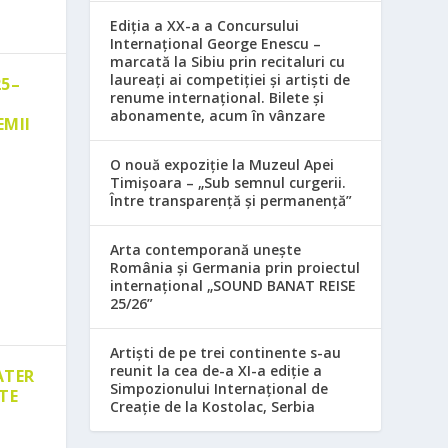
Ediția a XX-a a Concursului
Internațional George Enescu –
marcată la Sibiu prin recitaluri cu
laureați ai competiției și artiști de
25–
renume internațional. Bilete și
abonamente, acum în vânzare
EMII
O nouă expoziție la Muzeul Apei
Timișoara – „Sub semnul curgerii.
Între transparență și permanență”
Arta contemporană unește
România și Germania prin proiectul
internațional „SOUND BANAT REISE
25/26”
Artiști de pe trei continente s-au
reunit la cea de-a XI-a ediție a
ATER
Simpozionului Internațional de
TE
Creație de la Kostolac, Serbia