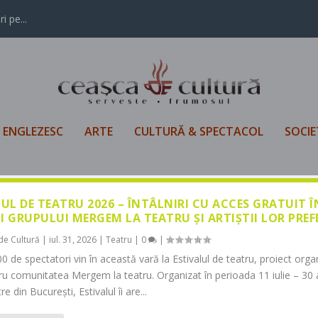
i pe...
L ENGLEZESC
ARTE
CULTURĂ & SPECTACOL
SOCIE
LUL DE TEATRU 2026 – ÎNTÂLNIRI CU ACCES GRATUIT 
I GRUPULUI MERGEM LA TEATRU ȘI ARTIȘTII LOR PREF
de Cultură
|
iul. 31, 2026
|
Teatru
|
0
|
0 de spectatori vin în această vară la Estivalul de teatru, proiect orga
tru comunitatea Mergem la teatru. Organizat în perioada 11 iulie – 30 
re din București, Estivalul îi are...