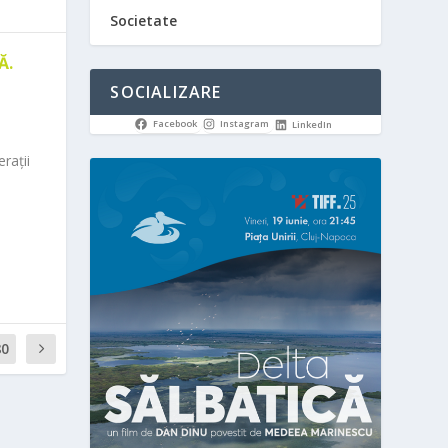
Societate
Ă.
SOCIALIZARE
Facebook
Instagram
LinkedIn
rații
80