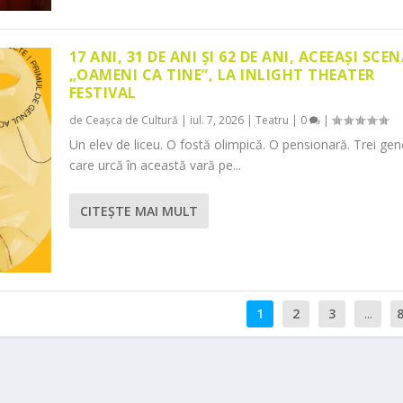
17 ANI, 31 DE ANI ȘI 62 DE ANI, ACEEAȘI SCEN
„OAMENI CA TINE”, LA INLIGHT THEATER
FESTIVAL
de
Ceașca de Cultură
|
iul. 7, 2026
|
Teatru
|
0
|
Un elev de liceu. O fostă olimpică. O pensionară. Trei gene
care urcă în această vară pe...
CITEŞTE MAI MULT
1
2
3
...