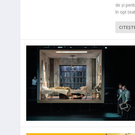
de și pen
în opt teat
CITEŞT