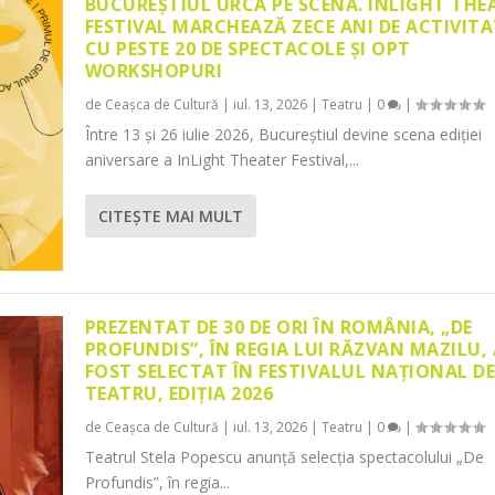
BUCUREȘTIUL URCĂ PE SCENĂ. INLIGHT THE
FESTIVAL MARCHEAZĂ ZECE ANI DE ACTIVITA
CU PESTE 20 DE SPECTACOLE ȘI OPT
WORKSHOPURI
de
Ceașca de Cultură
|
iul. 13, 2026
|
Teatru
|
0
|
Între 13 și 26 iulie 2026, Bucureștiul devine scena ediției
aniversare a InLight Theater Festival,...
CITEŞTE MAI MULT
PREZENTAT DE 30 DE ORI ÎN ROMÂNIA, „DE
PROFUNDIS”, ÎN REGIA LUI RĂZVAN MAZILU,
FOST SELECTAT ÎN FESTIVALUL NAȚIONAL D
TEATRU, EDIȚIA 2026
de
Ceașca de Cultură
|
iul. 13, 2026
|
Teatru
|
0
|
Teatrul Stela Popescu anunță selecția spectacolului „De
Profundis”, în regia...