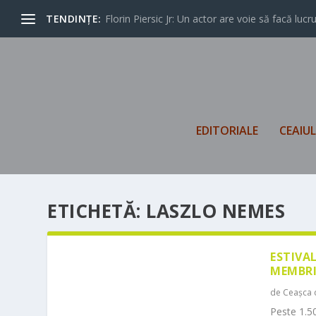
TENDINȚE:
Florin Piersic Jr: Un actor are voie să facă lucrur
EDITORIALE
CEAIU
ETICHETĂ:
LASZLO NEMES
ESTIVA
MEMBRI
de
Ceașca 
Peste 1.50