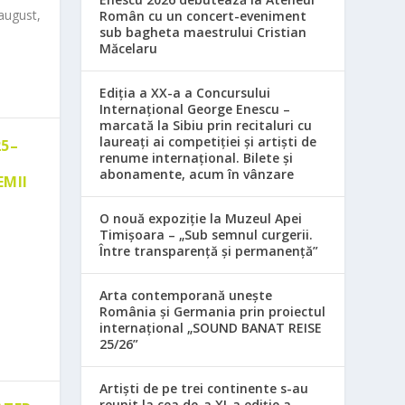
august,
Român cu un concert-eveniment
sub bagheta maestrului Cristian
Măcelaru
Ediția a XX-a a Concursului
Internațional George Enescu –
marcată la Sibiu prin recitaluri cu
laureați ai competiției și artiști de
25–
renume internațional. Bilete și
abonamente, acum în vânzare
EMII
O nouă expoziție la Muzeul Apei
Timișoara – „Sub semnul curgerii.
Între transparență și permanență”
Arta contemporană unește
România și Germania prin proiectul
internațional „SOUND BANAT REISE
25/26”
Artiști de pe trei continente s-au
reunit la cea de-a XI-a ediție a