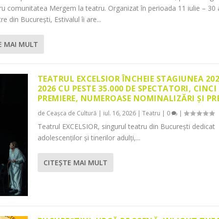
tru comunitatea Mergem la teatru. Organizat în perioada 11 iulie – 30 
re din București, Estivalul îi are...
E MAI MULT
TEATRUL EXCELSIOR ÎNCHEIE STAGIUNEA 20
2026 CU PESTE 35.000 DE SPECTATORI, CINCI
PREMIERE, NUMEROASE NOMINALIZĂRI ȘI PR
de
Ceașca de Cultură
|
iul. 16, 2026
|
Teatru
|
0
|
Teatrul EXCELSIOR, singurul teatru din București dedicat
adolescenților și tinerilor adulți,...
CITEŞTE MAI MULT