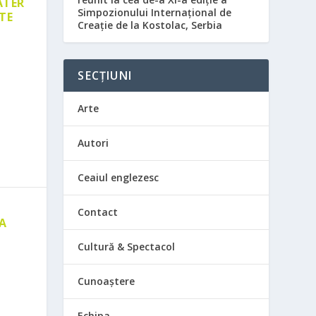
ATER
Simpozionului Internațional de
TE
Creație de la Kostolac, Serbia
SECȚIUNI
Arte
Autori
Ceaiul englezesc
Contact
 A
E
Cultură & Spectacol
Cunoaștere
Echipa