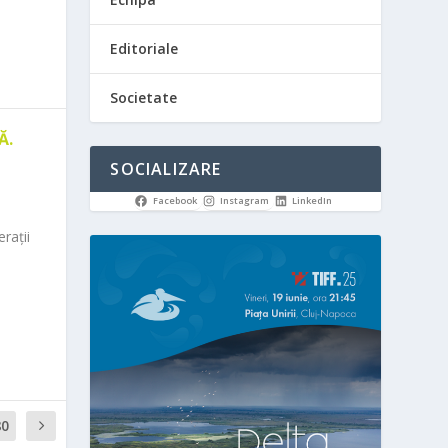
Editoriale
Societate
Ă.
SOCIALIZARE
Facebook
Instagram
LinkedIn
rații
80