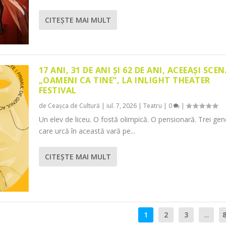
CITEŞTE MAI MULT
17 ANI, 31 DE ANI ȘI 62 DE ANI, ACEEAȘI SCEN
„OAMENI CA TINE”, LA INLIGHT THEATER
FESTIVAL
de
Ceașca de Cultură
|
iul. 7, 2026
|
Teatru
|
0
|
Un elev de liceu. O fostă olimpică. O pensionară. Trei gene
care urcă în această vară pe...
CITEŞTE MAI MULT
1
2
3
...