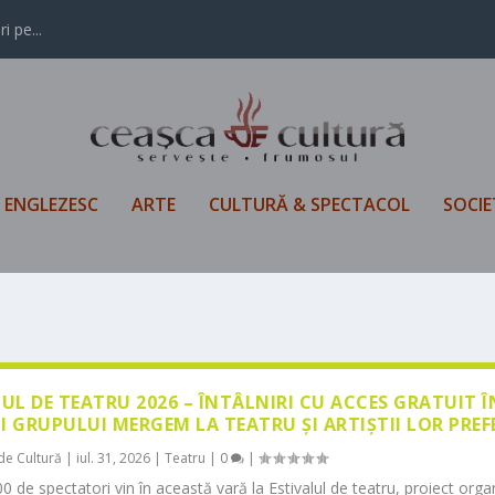
i pe...
L ENGLEZESC
ARTE
CULTURĂ & SPECTACOL
SOCIE
LUL DE TEATRU 2026 – ÎNTÂLNIRI CU ACCES GRATUIT 
I GRUPULUI MERGEM LA TEATRU ȘI ARTIȘTII LOR PREF
de Cultură
|
iul. 31, 2026
|
Teatru
|
0
|
0 de spectatori vin în această vară la Estivalul de teatru, proiect orga