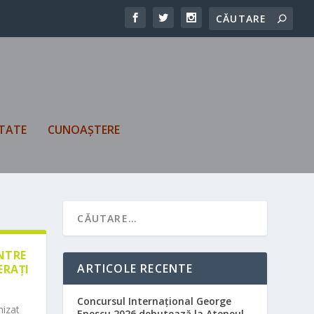
TATE
CUNOAȘTERE
ÎNTRE
ARTICOLE RECENTE
ERAȚI
Concursul Internațional George
nizat
Enescu 2026 debutează la Ateneul