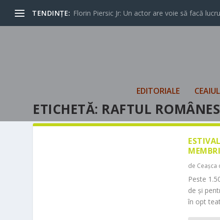
TENDINȚE:
Florin Piersic Jr: Un actor are voie să facă lucrur
EDITORIALE
CEAIU
ETICHETĂ:
RAFTUL ROMÂNE
ESTIVA
MEMBRI
de
Ceașca 
Peste 1.50
de și pen
în opt teat