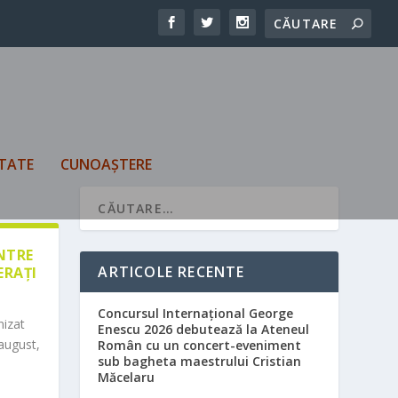
TATE
CUNOAȘTERE
ÎNTRE
ARTICOLE RECENTE
ERAȚI
Concursul Internațional George
nizat
Enescu 2026 debutează la Ateneul
august,
Român cu un concert-eveniment
sub bagheta maestrului Cristian
Măcelaru