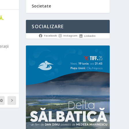
Societate
Ă.
SOCIALIZARE
Facebook
Instagram
LinkedIn
rații
80