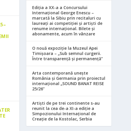
Ediția a XX-a a Concursului
Internațional George Enescu –
marcată la Sibiu prin recitaluri cu
laureați ai competiției și artiști de
25–
renume internațional. Bilete și
abonamente, acum în vânzare
EMII
O nouă expoziție la Muzeul Apei
Timișoara – „Sub semnul curgerii.
Între transparență și permanență”
Arta contemporană unește
România și Germania prin proiectul
internațional „SOUND BANAT REISE
25/26”
Artiști de pe trei continente s-au
reunit la cea de-a XI-a ediție a
ATER
Simpozionului Internațional de
TE
Creație de la Kostolac, Serbia