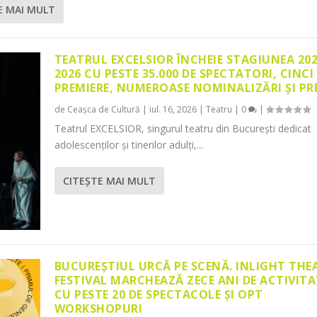
E MAI MULT
TEATRUL EXCELSIOR ÎNCHEIE STAGIUNEA 20
2026 CU PESTE 35.000 DE SPECTATORI, CINCI
PREMIERE, NUMEROASE NOMINALIZĂRI ȘI PR
de
Ceașca de Cultură
|
iul. 16, 2026
|
Teatru
|
0
|
Teatrul EXCELSIOR, singurul teatru din București dedicat
adolescenților și tinerilor adulți,...
CITEŞTE MAI MULT
BUCUREȘTIUL URCĂ PE SCENĂ. INLIGHT THE
FESTIVAL MARCHEAZĂ ZECE ANI DE ACTIVITA
CU PESTE 20 DE SPECTACOLE ȘI OPT
WORKSHOPURI