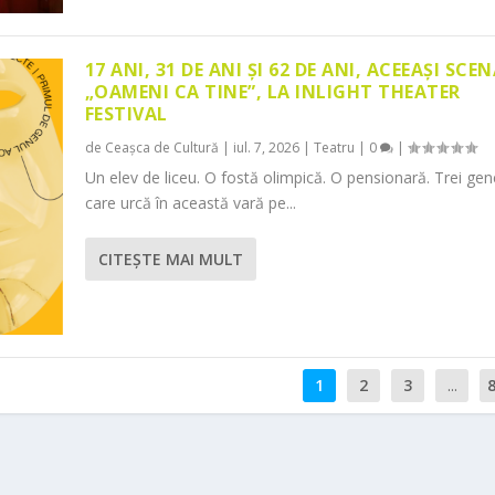
17 ANI, 31 DE ANI ȘI 62 DE ANI, ACEEAȘI SCEN
„OAMENI CA TINE”, LA INLIGHT THEATER
FESTIVAL
de
Ceașca de Cultură
|
iul. 7, 2026
|
Teatru
|
0
|
Un elev de liceu. O fostă olimpică. O pensionară. Trei gene
care urcă în această vară pe...
CITEŞTE MAI MULT
1
2
3
...