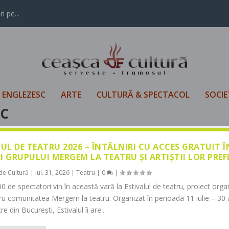
i pe...
L ENGLEZESC
ARTE
CULTURĂ & SPECTACOL
SOCIE
SC
LUL DE TEATRU 2026 – ÎNTÂLNIRI CU ACCES GRATUIT 
I GRUPULUI MERGEM LA TEATRU ȘI ARTIȘTII LOR PREF
de Cultură
|
iul. 31, 2026
|
Teatru
|
0
|
0 de spectatori vin în această vară la Estivalul de teatru, proiect orga
tru comunitatea Mergem la teatru. Organizat în perioada 11 iulie – 30 
re din București, Estivalul îi are...