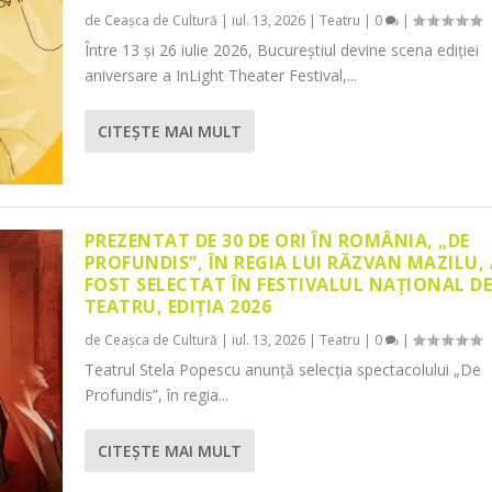
de
Ceașca de Cultură
|
iul. 13, 2026
|
Teatru
|
0
|
Între 13 și 26 iulie 2026, Bucureștiul devine scena ediției
aniversare a InLight Theater Festival,...
CITEŞTE MAI MULT
PREZENTAT DE 30 DE ORI ÎN ROMÂNIA, „DE
PROFUNDIS”, ÎN REGIA LUI RĂZVAN MAZILU,
FOST SELECTAT ÎN FESTIVALUL NAȚIONAL D
TEATRU, EDIȚIA 2026
de
Ceașca de Cultură
|
iul. 13, 2026
|
Teatru
|
0
|
Teatrul Stela Popescu anunță selecția spectacolului „De
Profundis”, în regia...
CITEŞTE MAI MULT