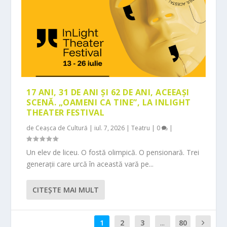
17 ANI, 31 DE ANI ȘI 62 DE ANI, ACEEAȘI
SCENĂ. „OAMENI CA TINE”, LA INLIGHT
THEATER FESTIVAL
de
Ceașca de Cultură
|
iul. 7, 2026
|
Teatru
|
0
|
Un elev de liceu. O fostă olimpică. O pensionară. Trei
generații care urcă în această vară pe...
CITEŞTE MAI MULT
1
2
3
...
80