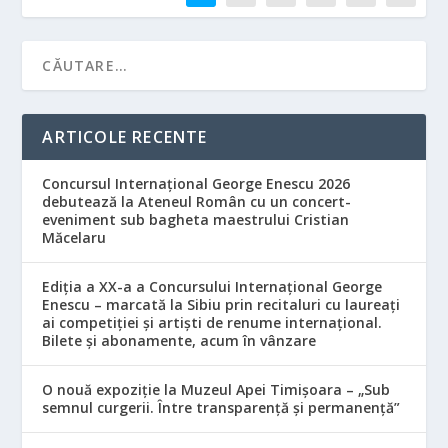
ARTICOLE RECENTE
Concursul Internațional George Enescu 2026
debutează la Ateneul Român cu un concert-
eveniment sub bagheta maestrului Cristian
Măcelaru
Ediția a XX-a a Concursului Internațional George
Enescu – marcată la Sibiu prin recitaluri cu laureați
ai competiției și artiști de renume internațional.
Bilete și abonamente, acum în vânzare
O nouă expoziție la Muzeul Apei Timișoara – „Sub
semnul curgerii. Între transparență și permanență”