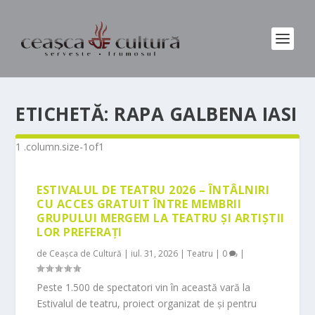
ETICHETĂ:
RAPA GALBENA IASI
ESTIVALUL DE TEATRU 2026 – ÎNTÂLNIRI
CU ACCES GRATUIT ÎNTRE MEMBRII
GRUPULUI MERGEM LA TEATRU ȘI ARTIȘTII
LOR PREFERAȚI
de
Ceașca de Cultură
|
iul. 31, 2026
|
Teatru
|
0
|
Peste 1.500 de spectatori vin în această vară la
Estivalul de teatru, proiect organizat de și pentru