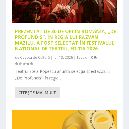
PREZENTAT DE 30 DE ORI ÎN ROMÂNIA, „DE
PROFUNDIS”, ÎN REGIA LUI RĂZVAN
MAZILU, A FOST SELECTAT ÎN FESTIVALUL
NAȚIONAL DE TEATRU, EDIȚIA 2026
de
Ceașca de Cultură
|
iul. 13, 2026
|
Teatru
|
0
|
Teatrul Stela Popescu anunță selecția spectacolului
„De Profundis”, în regia...
CITEŞTE MAI MULT