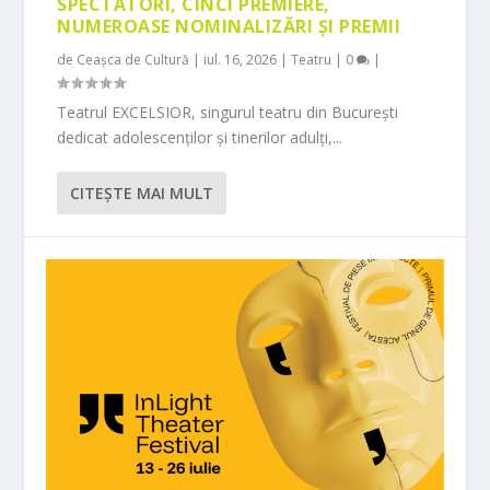
SPECTATORI, CINCI PREMIERE,
NUMEROASE NOMINALIZĂRI ȘI PREMII
de
Ceașca de Cultură
|
iul. 16, 2026
|
Teatru
|
0
|
Teatrul EXCELSIOR, singurul teatru din București
dedicat adolescenților și tinerilor adulți,...
CITEŞTE MAI MULT