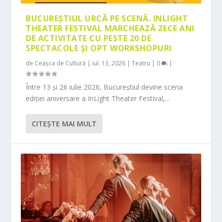
BUCUREȘTIUL URCĂ PE SCENĂ. INLIGHT
THEATER FESTIVAL MARCHEAZĂ ZECE ANI
DE ACTIVITATE CU PESTE 20 DE
SPECTACOLE ȘI OPT WORKSHOPURI
de
Ceașca de Cultură
|
iul. 13, 2026
|
Teatru
|
0
|
Între 13 și 26 iulie 2026, Bucureștiul devine scena
ediției aniversare a InLight Theater Festival,...
CITEŞTE MAI MULT