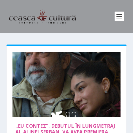
„EU CONTEZ”, DEBUTUL ÎN LUNGMETRAJ
AL ALINEI ȘERBAN, VA AVEA PREMIERA