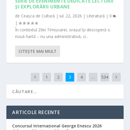
SERIE DE EVENIMENTE DEDICATE LECTURII
ȘI EXPLORĂRII URBANE
de
Ceașca de Cultură
|
iul. 22, 2026
|
Literatură
|
0
|
În contextul Zilei Timișoarei, orașul își descoperă o
nouă hartă – nu una administrativă, ci...
CITEŞTE MAI MULT
1
2
3
4
…
534
ARTICOLE RECENTE
Concursul Internațional George Enescu 2026