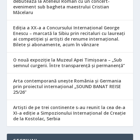
debutează la Ateneul Român cu un concert-
eveniment sub bagheta maestrului Cristian
Măcelaru
Ediția a XX-a a Concursului Internațional George
Enescu – marcată la Sibiu prin recitaluri cu laureați
ai competiției și artiști de renume internațional.
Bilete și abonamente, acum în vânzare
O nouă expoziție la Muzeul Apei Timișoara – „Sub
semnul curgerii. Între transparență și permanență”
Arta contemporană unește România și Germania
prin proiectul internațional „SOUND BANAT REISE
25/26”
Artiști de pe trei continente s-au reunit la cea de-a
XI-a ediție a Simpozionului Internațional de Creație
de la Kostolac, Serbia