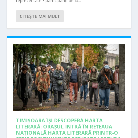
reprezentate • participanți de la...
CITEŞTE MAI MULT
TIMIȘOARA ÎȘI DESCOPERĂ HARTA
LITERARĂ: ORAȘUL INTRĂ ÎN REȚEAUA
NAȚIONALĂ HARTA LITERARĂ PRINTR-O