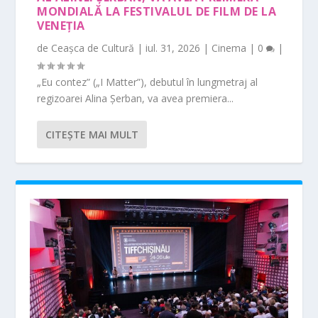
MONDIALĂ LA FESTIVALUL DE FILM DE LA
VENEȚIA
de
Ceașca de Cultură
|
iul. 31, 2026
|
Cinema
|
0
|
„Eu contez” („I Matter”), debutul în lungmetraj al
regizoarei Alina Șerban, va avea premiera...
CITEŞTE MAI MULT