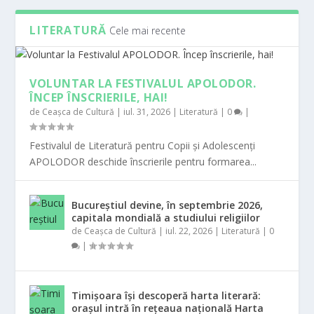
LITERATURĂ
Cele mai recente
VOLUNTAR LA FESTIVALUL APOLODOR.
ÎNCEP ÎNSCRIERILE, HAI!
de
Ceașca de Cultură
|
iul. 31, 2026
|
Literatură
|
0
|
Festivalul de Literatură pentru Copii și Adolescenți
APOLODOR deschide înscrierile pentru formarea...
Bucureștiul devine, în septembrie 2026,
capitala mondială a studiului religiilor
de
Ceașca de Cultură
|
iul. 22, 2026
|
Literatură
|
0
|
Timișoara își descoperă harta literară:
orașul intră în rețeaua națională Harta