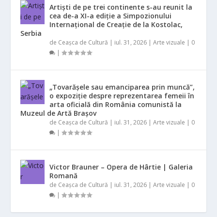
Artiști de pe trei continente s-au reunit la
cea de-a XI-a ediție a Simpozionului
Internațional de Creație de la Kostolac,
Serbia
de
Ceașca de Cultură
|
iul. 31, 2026
|
Arte vizuale
|
0
|
„Tovarășele sau emanciparea prin muncă”,
o expoziție despre reprezentarea femeii în
arta oficială din România comunistă la
Muzeul de Artă Brașov
de
Ceașca de Cultură
|
iul. 31, 2026
|
Arte vizuale
|
0
|
Victor Brauner – Opera de Hârtie | Galeria
Romană
de
Ceașca de Cultură
|
iul. 31, 2026
|
Arte vizuale
|
0
|