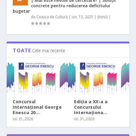
| Mai este nevoie de cercetare? | Soluții
concrete pentru reducerea deficitului
bugetar
de
Ceașca de Cultură
|
iun. 13, 2025
|
Știință
|
TOATE
Cele mai recente
Concursul
Ediția a XX-a a
Internațional George
Concursului
Enescu 20...
Internaționa...
iul. 31, 2026
iul. 31, 2026