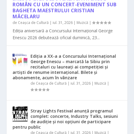
ROMÂN CU UN CONCERT-EVENIMENT SUB
BAGHETA MAESTRULUI CRISTIAN
MĂCELARU
de
Ceașca de Cultură
|
iul. 31, 2026
|
Muzică
|
Ediția aniversară a Concursului Internațional George
Enescu 2026 debutează oficial duminică, 23...
Ediția a XX-a a Concursului Internațional
George Enescu – marcată la Sibiu prin
recitaluri cu laureați ai competiției și
artiști de renume internațional. Bilete și
abonamente, acum în vânzare
de
Ceașca de Cultură
|
iul. 31, 2026
|
Muzică
|
Stray Lights Festival anunță programul
complet: concerte, Industry Talks, sesiuni
de audiție și noi opțiuni de participare
pentru public
de
Ceașca de Cultură
|
iul. 31, 2026
|
Muzică
|