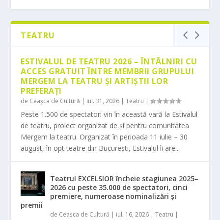
TEATRU
ESTIVALUL DE TEATRU 2026 – ÎNTÂLNIRI CU
ACCES GRATUIT ÎNTRE MEMBRII GRUPULUI
MERGEM LA TEATRU ȘI ARTIȘTII LOR
PREFERAȚI
de
Ceașca de Cultură
|
iul. 31, 2026
|
Teatru
|
Peste 1.500 de spectatori vin în această vară la Estivalul
de teatru, proiect organizat de și pentru comunitatea
Mergem la teatru. Organizat în perioada 11 iulie – 30
EDIȚIA A XX-A A CONCURSULUI
ȘASE CONCERTE SIMFONICE EXCEPȚIONALE,
819 ÎNSCRIERI DIN 55 DE ȚĂRI LA CONCURSUL
CONCURSUL ENESCU 2026 ADUCE PE SCENA
ÎNSCRIERILE LA MASTERCLASSURILE
august, în opt teatre din București, Estivalul îi are...
INTERNAȚIONAL GEORGE E...
CU INVITAȚI ...
INTERNAȚ...
ATENEULUI ROM...
CONCURSULUI INTERN...
Teatrul EXCELSIOR încheie stagiunea 2025–
2026 cu peste 35.000 de spectatori, cinci
premiere, numeroase nominalizări și
premii
de
Ceașca de Cultură
|
iul. 16, 2026
|
Teatru
|