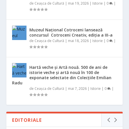
de
Ceașca de Cultură
|
mai 19, 2026
|
Istorie
|
0
|
Muzeul Național Cotroceni lansează
concursul Cotroceni Creativ, ediția a III-a
de
Ceașca de Cultură
|
mai 18, 2026
|
Istorie
|
0
|
Hartă veche și Artă nouă. 500 de ani de
istorie veche și artă nouă în 100 de
exponate selectate din Colecțiile Emilian
Radu
de
Ceașca de Cultură
|
mai 7, 2026
|
Istorie
|
0
|
EDITORIALE