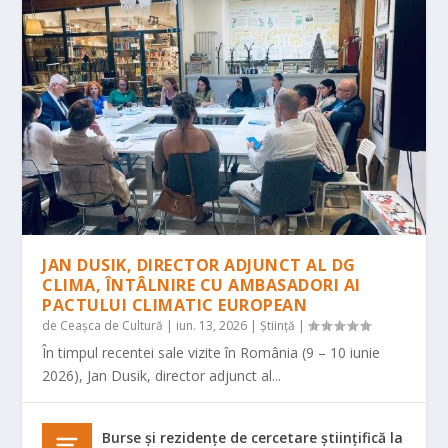
JAN DUSIK, DIRECTOR ADJUNCT AL DG
CLIMA, ÎNTÂLNIRE CU AMBASADORI AI
PACTULUI CLIMATIC EUROPEAN
de
Ceașca de Cultură
|
iun. 13, 2026
|
Știință
|
În timpul recentei sale vizite în România (9 – 10 iunie
2026), Jan Dusik, director adjunct al...
Burse și rezidențe de cercetare științifică la