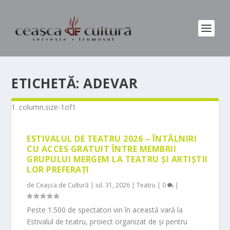
ETICHETĂ:
ADEVAR
ESTIVALUL DE TEATRU 2026 – ÎNTÂLNIRI
CU ACCES GRATUIT ÎNTRE MEMBRII
GRUPULUI MERGEM LA TEATRU ȘI ARTIȘTII
LOR PREFERAȚI
de
Ceașca de Cultură
|
iul. 31, 2026
|
Teatru
|
0
|
Peste 1.500 de spectatori vin în această vară la
Estivalul de teatru, proiect organizat de și pentru