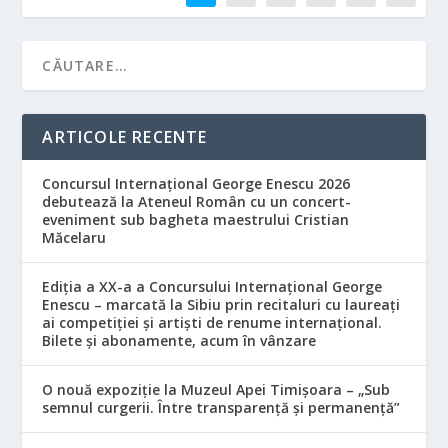
ARTICOLE RECENTE
Concursul Internațional George Enescu 2026
debutează la Ateneul Român cu un concert-
eveniment sub bagheta maestrului Cristian
Măcelaru
Ediția a XX-a a Concursului Internațional George
Enescu – marcată la Sibiu prin recitaluri cu laureați
ai competiției și artiști de renume internațional.
Bilete și abonamente, acum în vânzare
O nouă expoziție la Muzeul Apei Timișoara – „Sub
semnul curgerii. Între transparență și permanență”