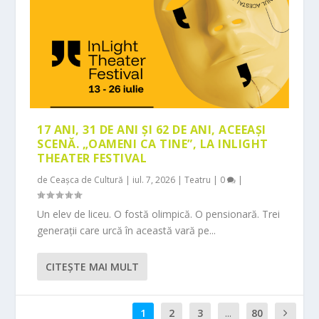
17 ANI, 31 DE ANI ȘI 62 DE ANI, ACEEAȘI
SCENĂ. „OAMENI CA TINE”, LA INLIGHT
THEATER FESTIVAL
de
Ceașca de Cultură
|
iul. 7, 2026
|
Teatru
|
0
|
Un elev de liceu. O fostă olimpică. O pensionară. Trei
generații care urcă în această vară pe...
CITEŞTE MAI MULT
1
2
3
...
80