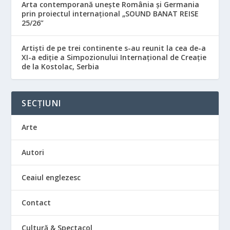
Arta contemporană unește România și Germania
prin proiectul internațional „SOUND BANAT REISE
25/26”
Artiști de pe trei continente s-au reunit la cea de-a
XI-a ediție a Simpozionului Internațional de Creație
de la Kostolac, Serbia
SECȚIUNI
Arte
Autori
Ceaiul englezesc
Contact
Cultură & Spectacol