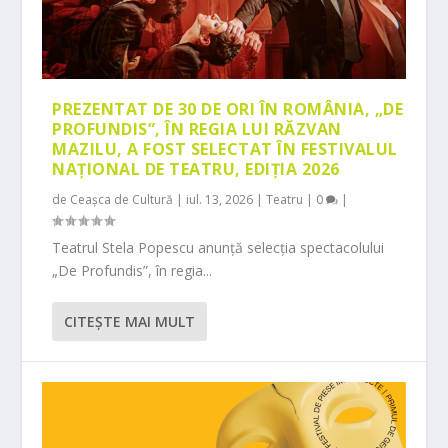
PREZENTAT DE 30 DE ORI ÎN ROMÂNIA, „DE
PROFUNDIS”, ÎN REGIA LUI RĂZVAN
MAZILU, A FOST SELECTAT ÎN FESTIVALUL
NAȚIONAL DE TEATRU, EDIȚIA 2026
de
Ceașca de Cultură
|
iul. 13, 2026
|
Teatru
|
0
|
Teatrul Stela Popescu anunță selecția spectacolului
„De Profundis”, în regia...
CITEŞTE MAI MULT