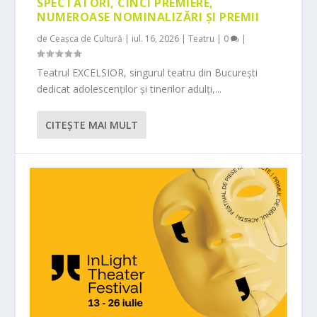
SPECTATORI, CINCI PREMIERE,
NUMEROASE NOMINALIZĂRI ȘI PREMII
de
Ceașca de Cultură
|
iul. 16, 2026
|
Teatru
|
0
|
Teatrul EXCELSIOR, singurul teatru din București
dedicat adolescenților și tinerilor adulți,...
CITEŞTE MAI MULT