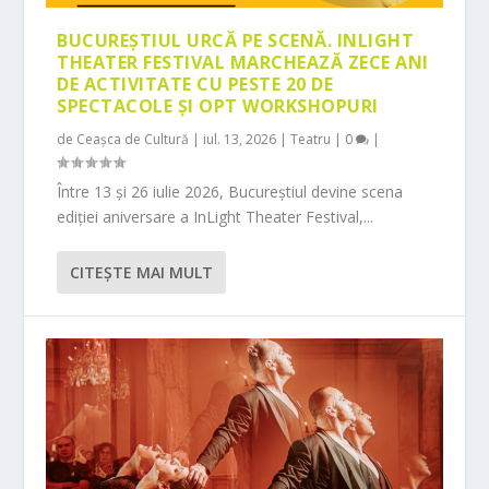
BUCUREȘTIUL URCĂ PE SCENĂ. INLIGHT
THEATER FESTIVAL MARCHEAZĂ ZECE ANI
DE ACTIVITATE CU PESTE 20 DE
SPECTACOLE ȘI OPT WORKSHOPURI
de
Ceașca de Cultură
|
iul. 13, 2026
|
Teatru
|
0
|
Între 13 și 26 iulie 2026, Bucureștiul devine scena
ediției aniversare a InLight Theater Festival,...
CITEŞTE MAI MULT