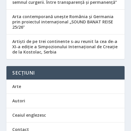
semnul curgerii. Între transparență și permanență”
Arta contemporană unește România și Germania
prin proiectul internațional „SOUND BANAT REISE
25/26”
Artiști de pe trei continente s-au reunit la cea de-a
XI-a ediție a Simpozionului Internațional de Creație
de la Kostolac, Serbia
SECȚIUNI
Arte
Autori
Ceaiul englezesc
Contact