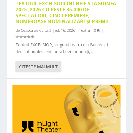
TEATRUL EXCELSIOR ÎNCHEIE STAGIUNEA
2025–2026 CU PESTE 35.000 DE
SPECTATORI, CINCI PREMIERE,
NUMEROASE NOMINALIZĂRI ȘI PREMII
de
Ceașca de Cultură
|
iul. 16, 2026
|
Teatru
|
0
|
Teatrul EXCELSIOR, singurul teatru din București
dedicat adolescenților și tinerilor adulți,...
CITEŞTE MAI MULT