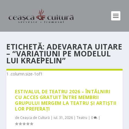
ETICHETĂ:
ADEVARATA UITARE
– “VARIAȚIUNI PE MODELUL
LUI KRAEPELIN”
ESTIVALUL DE TEATRU 2026 – ÎNTÂLNIRI
CU ACCES GRATUIT ÎNTRE MEMBRII
GRUPULUI MERGEM LA TEATRU ȘI ARTIȘTII
LOR PREFERAȚI
de
Ceașca de Cultură
|
iul. 31, 2026
|
Teatru
|
0
|