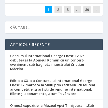
1
2
3
...
80
ARTICOLE RECENTE
Concursul Internațional George Enescu 2026
debutează la Ateneul Român cu un concert-
eveniment sub bagheta maestrului Cristian
Măcelaru
Ediția a XX-a a Concursului Internațional George
Enescu – marcată la Sibiu prin recitaluri cu laureați
ai competiției și artiști de renume internațional.
Bilete și abonamente, acum în vânzare
O nouă expoziție la Muzeul Apei Timișoara – „Sub