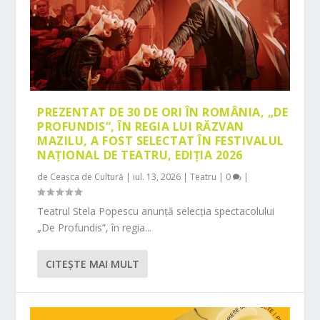
PREZENTAT DE 30 DE ORI ÎN ROMÂNIA, „DE
PROFUNDIS”, ÎN REGIA LUI RĂZVAN
MAZILU, A FOST SELECTAT ÎN FESTIVALUL
NAȚIONAL DE TEATRU, EDIȚIA 2026
de
Ceașca de Cultură
|
iul. 13, 2026
|
Teatru
|
0
|
Teatrul Stela Popescu anunță selecția spectacolului
„De Profundis”, în regia...
CITEŞTE MAI MULT