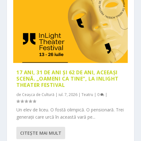
17 ANI, 31 DE ANI ȘI 62 DE ANI, ACEEAȘI
SCENĂ. „OAMENI CA TINE”, LA INLIGHT
THEATER FESTIVAL
de
Ceașca de Cultură
|
iul. 7, 2026
|
Teatru
|
0
|
Un elev de liceu. O fostă olimpică. O pensionară. Trei
generații care urcă în această vară pe...
CITEŞTE MAI MULT