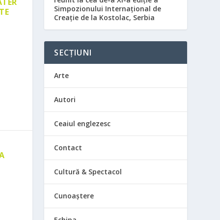
ATER
Simpozionului Internațional de
TE
Creație de la Kostolac, Serbia
SECȚIUNI
Arte
Autori
Ceaiul englezesc
Contact
 A
E
Cultură & Spectacol
Cunoaștere
Echipa