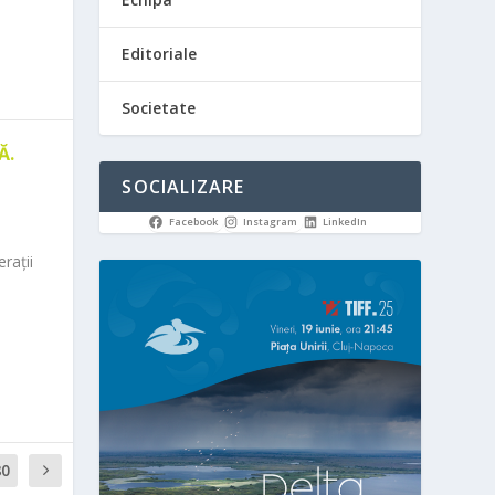
Editoriale
Societate
Ă.
SOCIALIZARE
Facebook
Instagram
LinkedIn
rații
80