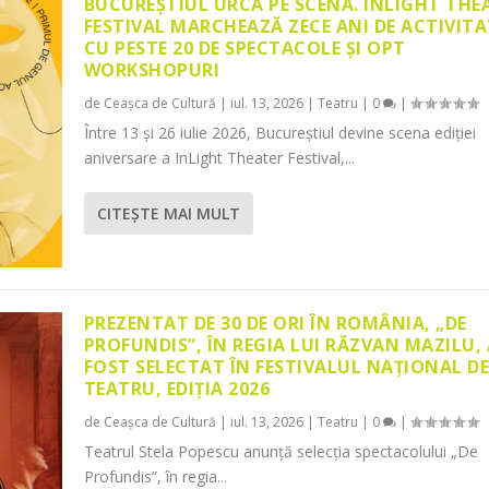
BUCUREȘTIUL URCĂ PE SCENĂ. INLIGHT THE
FESTIVAL MARCHEAZĂ ZECE ANI DE ACTIVITA
CU PESTE 20 DE SPECTACOLE ȘI OPT
WORKSHOPURI
de
Ceașca de Cultură
|
iul. 13, 2026
|
Teatru
|
0
|
Între 13 și 26 iulie 2026, Bucureștiul devine scena ediției
aniversare a InLight Theater Festival,...
CITEŞTE MAI MULT
PREZENTAT DE 30 DE ORI ÎN ROMÂNIA, „DE
PROFUNDIS”, ÎN REGIA LUI RĂZVAN MAZILU,
FOST SELECTAT ÎN FESTIVALUL NAȚIONAL D
TEATRU, EDIȚIA 2026
de
Ceașca de Cultură
|
iul. 13, 2026
|
Teatru
|
0
|
Teatrul Stela Popescu anunță selecția spectacolului „De
Profundis”, în regia...