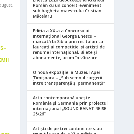
august,
Român cu un concert-eveniment
sub bagheta maestrului Cristian
Măcelaru
Ediția a XX-a a Concursului
Internațional George Enescu –
marcată la Sibiu prin recitaluri cu
laureați ai competiției și artiști de
25–
renume internațional. Bilete și
abonamente, acum în vânzare
EMII
O nouă expoziție la Muzeul Apei
Timișoara – „Sub semnul curgerii.
Între transparență și permanență”
Arta contemporană unește
România și Germania prin proiectul
internațional „SOUND BANAT REISE
25/26”
Artiști de pe trei continente s-au
reunit la cea de-a XI-a ediție a