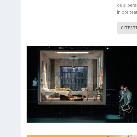
de și pen
în opt teat
CITEŞT