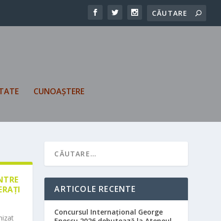
TATE
CUNOAȘTERE
ÎNTRE
ARTICOLE RECENTE
ERAȚI
Concursul Internațional George
nizat
Enescu 2026 debutează la Ateneul