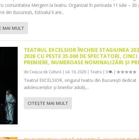
tru comunitatea Mergem la teatru. Organizat în perioada 11 iulie – 30 
re din București, Estivalul îi are...
E MAI MULT
TEATRUL EXCELSIOR ÎNCHEIE STAGIUNEA 20
2026 CU PESTE 35.000 DE SPECTATORI, CINCI
PREMIERE, NUMEROASE NOMINALIZĂRI ȘI PR
de
Ceașca de Cultură
|
iul. 16, 2026
|
Teatru
|
0
|
Teatrul EXCELSIOR, singurul teatru din București dedicat
adolescenților și tinerilor adulți,...
CITEŞTE MAI MULT