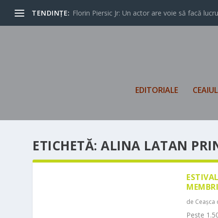
TENDINȚE:
Florin Piersic Jr: Un actor are voie să facă lucrur
EDITORIALE
CEAIU
ETICHETĂ:
ALINA LATAN PRI
ESTIVA
MEMBRI
de
Ceașca 
Peste 1.50