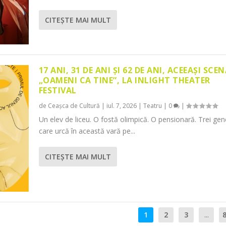
CITEŞTE MAI MULT
17 ANI, 31 DE ANI ȘI 62 DE ANI, ACEEAȘI SCEN
„OAMENI CA TINE”, LA INLIGHT THEATER
FESTIVAL
de
Ceașca de Cultură
|
iul. 7, 2026
|
Teatru
|
0
|
Un elev de liceu. O fostă olimpică. O pensionară. Trei gene
care urcă în această vară pe...
CITEŞTE MAI MULT
1
2
3
...