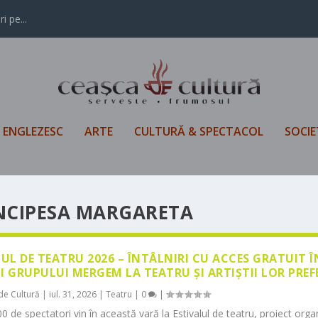
i pe...
L ENGLEZESC
ARTE
CULTURĂ & SPECTACOL
SOCIE
NCIPESA MARGARETA
LUL DE TEATRU 2026 – ÎNTÂLNIRI CU ACCES GRATUIT 
I GRUPULUI MERGEM LA TEATRU ȘI ARTIȘTII LOR PREF
de Cultură
|
iul. 31, 2026
|
Teatru
|
0
|
0 de spectatori vin în această vară la Estivalul de teatru, proiect orga