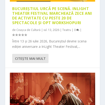
BUCUREȘTIUL URCĂ PE SCENĂ. INLIGHT
THEATER FESTIVAL MARCHEAZĂ ZECE ANI
DE ACTIVITATE CU PESTE 20 DE
SPECTACOLE ȘI OPT WORKSHOPURI
de
Ceașca de Cultură
|
iul. 13, 2026
|
Teatru
|
0
|
Între 13 și 26 iulie 2026, Bucureștiul devine scena
ediției aniversare a InLight Theater Festival,...
CITEŞTE MAI MULT