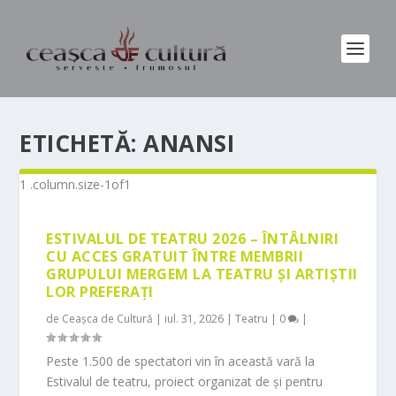
ETICHETĂ:
ANANSI
ESTIVALUL DE TEATRU 2026 – ÎNTÂLNIRI
CU ACCES GRATUIT ÎNTRE MEMBRII
GRUPULUI MERGEM LA TEATRU ȘI ARTIȘTII
LOR PREFERAȚI
de
Ceașca de Cultură
|
iul. 31, 2026
|
Teatru
|
0
|
Peste 1.500 de spectatori vin în această vară la
Estivalul de teatru, proiect organizat de și pentru