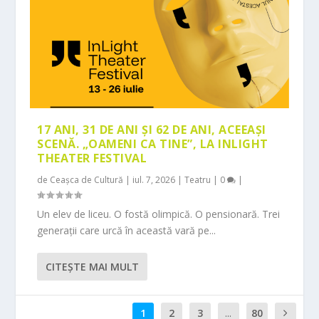
17 ANI, 31 DE ANI ȘI 62 DE ANI, ACEEAȘI
SCENĂ. „OAMENI CA TINE”, LA INLIGHT
THEATER FESTIVAL
de
Ceașca de Cultură
|
iul. 7, 2026
|
Teatru
|
0
|
Un elev de liceu. O fostă olimpică. O pensionară. Trei
generații care urcă în această vară pe...
CITEŞTE MAI MULT
1
2
3
...
80