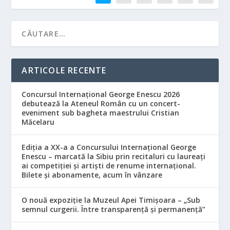
ARTICOLE RECENTE
Concursul Internațional George Enescu 2026
debutează la Ateneul Român cu un concert-
eveniment sub bagheta maestrului Cristian
Măcelaru
Ediția a XX-a a Concursului Internațional George
Enescu – marcată la Sibiu prin recitaluri cu laureați
ai competiției și artiști de renume internațional.
Bilete și abonamente, acum în vânzare
O nouă expoziție la Muzeul Apei Timișoara – „Sub
semnul curgerii. Între transparență și permanență”