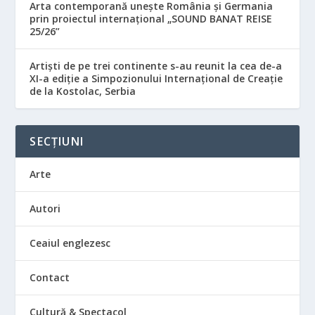
Arta contemporană unește România și Germania
prin proiectul internațional „SOUND BANAT REISE
25/26”
Artiști de pe trei continente s-au reunit la cea de-a
XI-a ediție a Simpozionului Internațional de Creație
de la Kostolac, Serbia
SECȚIUNI
Arte
Autori
Ceaiul englezesc
Contact
Cultură & Spectacol