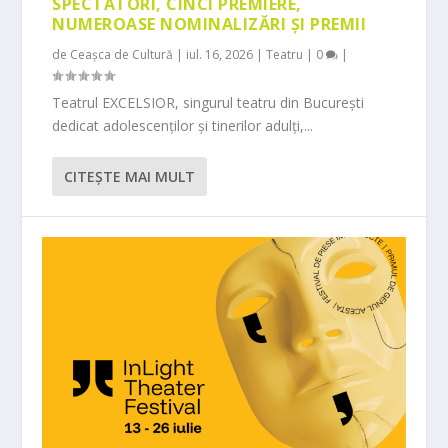
SPECTATORI, CINCI PREMIERE,
NUMEROASE NOMINALIZĂRI ȘI PREMII
de
Ceașca de Cultură
|
iul. 16, 2026
|
Teatru
|
0
|
Teatrul EXCELSIOR, singurul teatru din București
dedicat adolescenților și tinerilor adulți,...
CITEŞTE MAI MULT