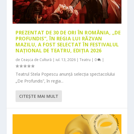
PREZENTAT DE 30 DE ORI ÎN ROMÂNIA, „DE
PROFUNDIS”, ÎN REGIA LUI RĂZVAN
MAZILU, A FOST SELECTAT ÎN FESTIVALUL
NAȚIONAL DE TEATRU, EDIȚIA 2026
de
Ceașca de Cultură
|
iul. 13, 2026
|
Teatru
|
0
|
Teatrul Stela Popescu anunță selecția spectacolului
„De Profundis”, în regia...
CITEŞTE MAI MULT