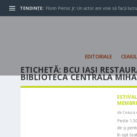
TENDINȚE:
Florin Piersic Jr: Un actor are voie să facă lucrur
EDITORIALE
CEAIU
ETICHETĂ:
BCU IAȘI RESTAU
BIBLIOTECA CENTRALA MIHA
ESTIVA
MEMBRI
de
Ceașca 
Peste 1.50
de și pen
în opt teat