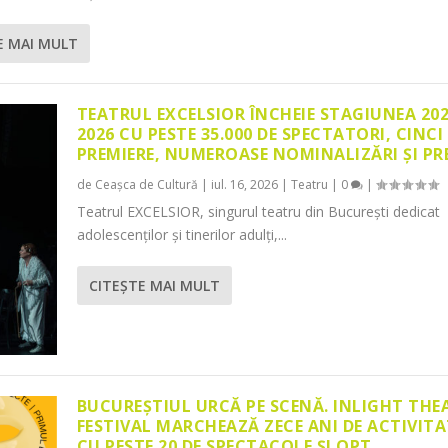
E MAI MULT
TEATRUL EXCELSIOR ÎNCHEIE STAGIUNEA 20
2026 CU PESTE 35.000 DE SPECTATORI, CINCI
PREMIERE, NUMEROASE NOMINALIZĂRI ȘI PR
de
Ceașca de Cultură
|
iul. 16, 2026
|
Teatru
|
0
|
Teatrul EXCELSIOR, singurul teatru din București dedicat
adolescenților și tinerilor adulți,...
CITEŞTE MAI MULT
BUCUREȘTIUL URCĂ PE SCENĂ. INLIGHT THE
FESTIVAL MARCHEAZĂ ZECE ANI DE ACTIVITA
CU PESTE 20 DE SPECTACOLE ȘI OPT