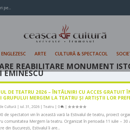
i pe...
L ENGLEZESC
ARTE
CULTURĂ & SPECTACOL
SOCIE
RARE REABILITARE MONUMENT IST
I EMINESCU
LUL DE TEATRU 2026 – ÎNTÂLNIRI CU ACCES GRATUIT 
I GRUPULUI MERGEM LA TEATRU ȘI ARTIȘTII LOR PREF
de Cultură
|
iul. 31, 2026
|
Teatru
|
0
|
0 de spectatori vin în această vară la Estivalul de teatru, proiect orga
tru comunitatea Mergem la teatru. Organizat în perioada 11 iulie – 30 
re din București, Estivalul îi are...