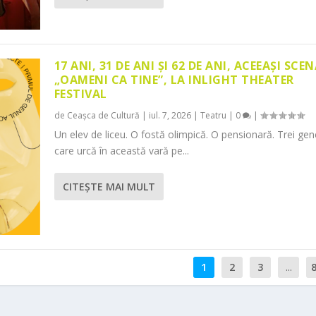
17 ANI, 31 DE ANI ȘI 62 DE ANI, ACEEAȘI SCEN
„OAMENI CA TINE”, LA INLIGHT THEATER
FESTIVAL
de
Ceașca de Cultură
|
iul. 7, 2026
|
Teatru
|
0
|
Un elev de liceu. O fostă olimpică. O pensionară. Trei gene
care urcă în această vară pe...
CITEŞTE MAI MULT
1
2
3
...