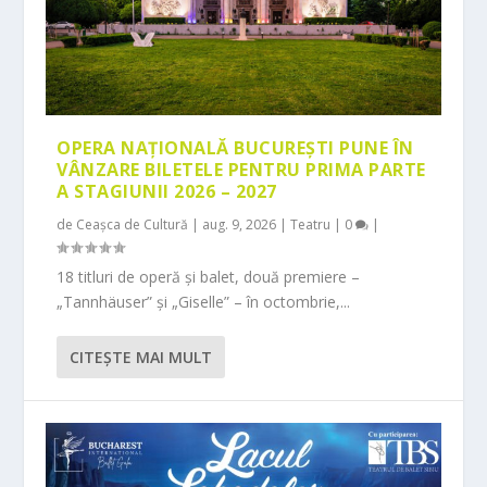
OPERA NAȚIONALĂ BUCUREȘTI PUNE ÎN
VÂNZARE BILETELE PENTRU PRIMA PARTE
A STAGIUNII 2026 – 2027
de
Ceașca de Cultură
|
aug. 9, 2026
|
Teatru
|
0
|
18 titluri de operă și balet, două premiere –
„Tannhäuser” și „Giselle” – în octombrie,...
CITEŞTE MAI MULT