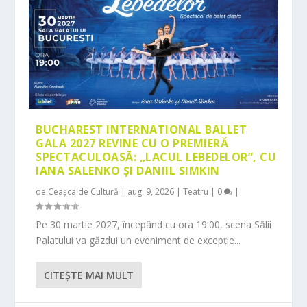
BUCHAREST INTERNATIONAL BALLET
GALA 2027 REVINE CU O PREMIERĂ
SPECTACULOASĂ: „LACUL LEBEDELOR”, CU
IANA SALENKO ȘI DANIIL SIMKIN
de
Ceașca de Cultură
|
aug. 9, 2026
|
Teatru
|
0
|
Pe 30 martie 2027, începând cu ora 19:00, scena Sălii
Palatului va găzdui un eveniment de excepție...
CITEŞTE MAI MULT