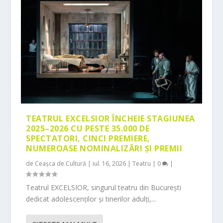
TEATRUL EXCELSIOR ÎNCHEIE STAGIUNEA
2025–2026 CU PESTE 35.000 DE
SPECTATORI, CINCI PREMIERE,
NUMEROASE NOMINALIZĂRI ȘI PREMII
de
Ceașca de Cultură
|
iul. 16, 2026
|
Teatru
|
0
|
Teatrul EXCELSIOR, singurul teatru din București
dedicat adolescenților și tinerilor adulți,...