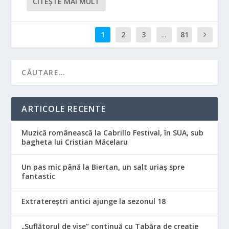
CITEŞTE MAI MULT
1
2
3
...
81
ARTICOLE RECENTE
Muzică românească la Cabrillo Festival, în SUA, sub
bagheta lui Cristian Măcelaru
Un pas mic până la Biertan, un salt uriaș spre
fantastic
Extratereștri antici ajunge la sezonul 18
„Suflătorul de vise” continuă cu Tabăra de creație