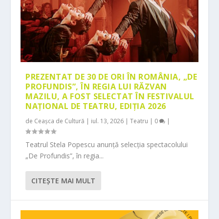
PREZENTAT DE 30 DE ORI ÎN ROMÂNIA, „DE
PROFUNDIS”, ÎN REGIA LUI RĂZVAN
MAZILU, A FOST SELECTAT ÎN FESTIVALUL
NAȚIONAL DE TEATRU, EDIȚIA 2026
de
Ceașca de Cultură
|
iul. 13, 2026
|
Teatru
|
0
|
Teatrul Stela Popescu anunță selecția spectacolului
„De Profundis”, în regia...
CITEŞTE MAI MULT