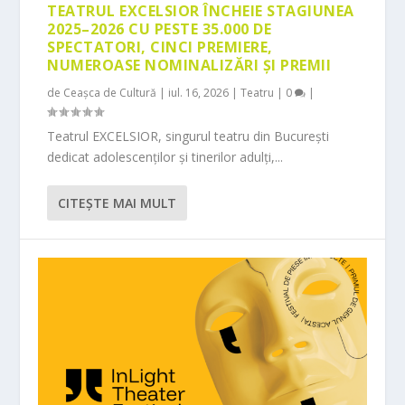
TEATRUL EXCELSIOR ÎNCHEIE STAGIUNEA
2025–2026 CU PESTE 35.000 DE
SPECTATORI, CINCI PREMIERE,
NUMEROASE NOMINALIZĂRI ȘI PREMII
de
Ceașca de Cultură
|
iul. 16, 2026
|
Teatru
|
0
|
Teatrul EXCELSIOR, singurul teatru din București
dedicat adolescenților și tinerilor adulți,...
CITEŞTE MAI MULT