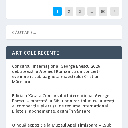
1
2
3
...
80
ARTICOLE RECENTE
Concursul Internațional George Enescu 2026
debutează la Ateneul Român cu un concert-
eveniment sub bagheta maestrului Cristian
Măcelaru
Ediția a XX-a a Concursului Internațional George
Enescu – marcată la Sibiu prin recitaluri cu laureați
ai competiției și artiști de renume internațional.
Bilete și abonamente, acum în vânzare
O nouă expoziție la Muzeul Apei Timișoara – „Sub