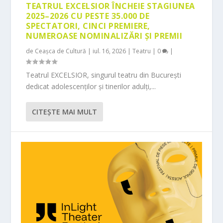
TEATRUL EXCELSIOR ÎNCHEIE STAGIUNEA
2025–2026 CU PESTE 35.000 DE
SPECTATORI, CINCI PREMIERE,
NUMEROASE NOMINALIZĂRI ȘI PREMII
de
Ceașca de Cultură
|
iul. 16, 2026
|
Teatru
|
0
|
Teatrul EXCELSIOR, singurul teatru din București
dedicat adolescenților și tinerilor adulți,...
CITEŞTE MAI MULT