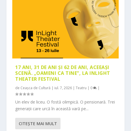
17 ANI, 31 DE ANI ȘI 62 DE ANI, ACEEAȘI
SCENĂ. „OAMENI CA TINE”, LA INLIGHT
THEATER FESTIVAL
de
Ceașca de Cultură
|
iul. 7, 2026
|
Teatru
|
0
|
Un elev de liceu. O fostă olimpică. O pensionară. Trei
generații care urcă în această vară pe...
CITEŞTE MAI MULT