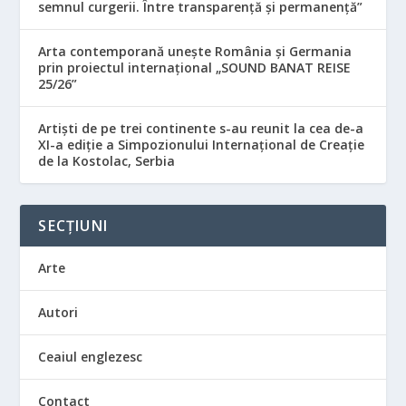
semnul curgerii. Între transparență și permanență”
Arta contemporană unește România și Germania
prin proiectul internațional „SOUND BANAT REISE
25/26”
Artiști de pe trei continente s-au reunit la cea de-a
XI-a ediție a Simpozionului Internațional de Creație
de la Kostolac, Serbia
SECȚIUNI
Arte
Autori
Ceaiul englezesc
Contact