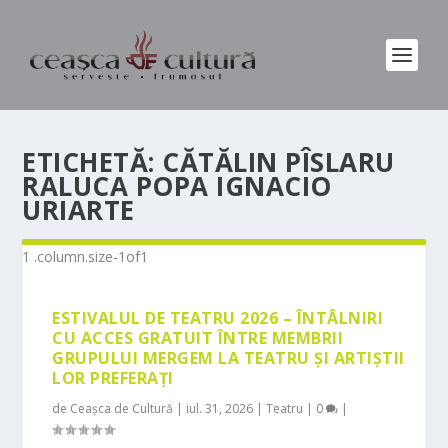
ETICHETĂ:
CĂTĂLIN PÎSLARU
RALUCA POPA IGNACIO
URIARTE
ESTIVALUL DE TEATRU 2026 – ÎNTÂLNIRI
CU ACCES GRATUIT ÎNTRE MEMBRII
GRUPULUI MERGEM LA TEATRU ȘI ARTIȘTII
LOR PREFERAȚI
de
Ceașca de Cultură
|
iul. 31, 2026
|
Teatru
|
0
|