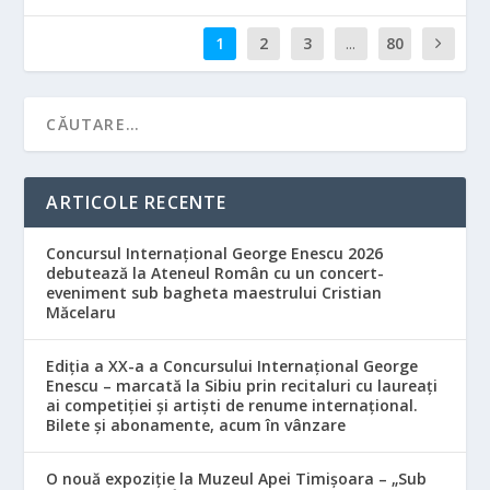
1
2
3
...
80
ARTICOLE RECENTE
Concursul Internațional George Enescu 2026
debutează la Ateneul Român cu un concert-
eveniment sub bagheta maestrului Cristian
Măcelaru
Ediția a XX-a a Concursului Internațional George
Enescu – marcată la Sibiu prin recitaluri cu laureați
ai competiției și artiști de renume internațional.
Bilete și abonamente, acum în vânzare
O nouă expoziție la Muzeul Apei Timișoara – „Sub