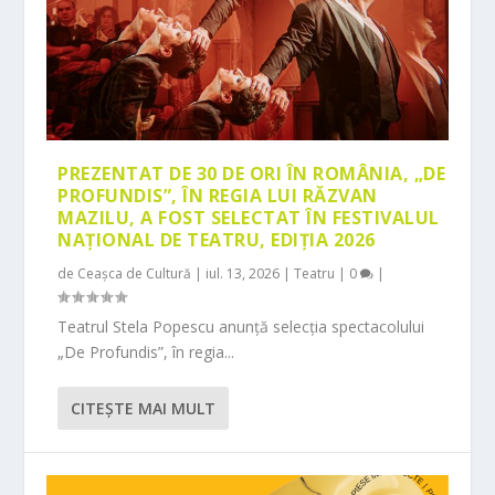
PREZENTAT DE 30 DE ORI ÎN ROMÂNIA, „DE
PROFUNDIS”, ÎN REGIA LUI RĂZVAN
MAZILU, A FOST SELECTAT ÎN FESTIVALUL
NAȚIONAL DE TEATRU, EDIȚIA 2026
de
Ceașca de Cultură
|
iul. 13, 2026
|
Teatru
|
0
|
Teatrul Stela Popescu anunță selecția spectacolului
„De Profundis”, în regia...
CITEŞTE MAI MULT