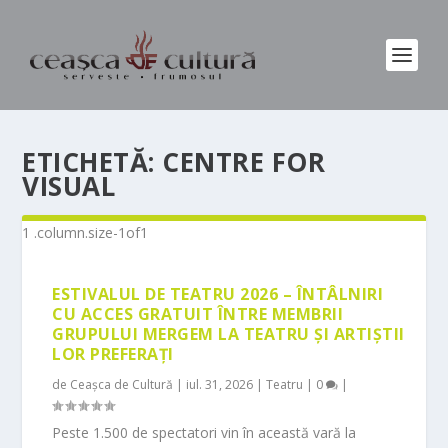
ETICHETĂ:
CENTRE FOR
VISUAL
ESTIVALUL DE TEATRU 2026 – ÎNTÂLNIRI
CU ACCES GRATUIT ÎNTRE MEMBRII
GRUPULUI MERGEM LA TEATRU ȘI ARTIȘTII
LOR PREFERAȚI
de
Ceașca de Cultură
|
iul. 31, 2026
|
Teatru
|
0
|
Peste 1.500 de spectatori vin în această vară la