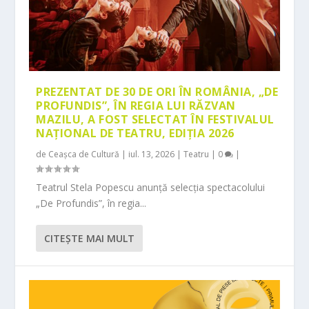
PREZENTAT DE 30 DE ORI ÎN ROMÂNIA, „DE
PROFUNDIS”, ÎN REGIA LUI RĂZVAN
MAZILU, A FOST SELECTAT ÎN FESTIVALUL
NAȚIONAL DE TEATRU, EDIȚIA 2026
de
Ceașca de Cultură
|
iul. 13, 2026
|
Teatru
|
0
|
Teatrul Stela Popescu anunță selecția spectacolului
„De Profundis”, în regia...
CITEŞTE MAI MULT