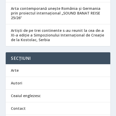
Arta contemporană unește România și Germania
prin proiectul internațional „SOUND BANAT REISE
25/26”
Artiști de pe trei continente s-au reunit la cea de-a
XI-a ediție a Simpozionului Internațional de Creație
de la Kostolac, Serbia
SECȚIUNI
Arte
Autori
Ceaiul englezesc
Contact