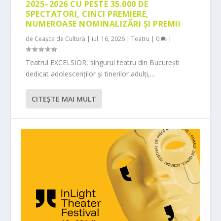
2025–2026 CU PESTE 35.000 DE
SPECTATORI, CINCI PREMIERE,
NUMEROASE NOMINALIZĂRI ȘI PREMII
de
Ceașca de Cultură
|
iul. 16, 2026
|
Teatru
|
0
|
Teatrul EXCELSIOR, singurul teatru din București
dedicat adolescenților și tinerilor adulți,...
CITEŞTE MAI MULT