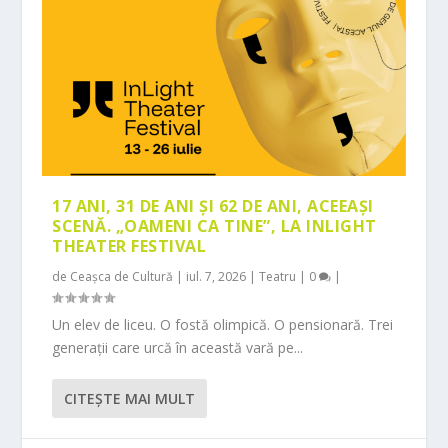
17 ANI, 31 DE ANI ȘI 62 DE ANI, ACEEAȘI
SCENĂ. „OAMENI CA TINE”, LA INLIGHT
THEATER FESTIVAL
de
Ceașca de Cultură
|
iul. 7, 2026
|
Teatru
|
0
|
Un elev de liceu. O fostă olimpică. O pensionară. Trei
generații care urcă în această vară pe...
CITEŞTE MAI MULT