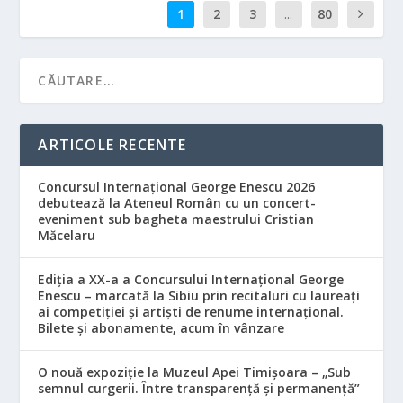
1
2
3
...
80
ARTICOLE RECENTE
Concursul Internațional George Enescu 2026
debutează la Ateneul Român cu un concert-
eveniment sub bagheta maestrului Cristian
Măcelaru
Ediția a XX-a a Concursului Internațional George
Enescu – marcată la Sibiu prin recitaluri cu laureați
ai competiției și artiști de renume internațional.
Bilete și abonamente, acum în vânzare
O nouă expoziție la Muzeul Apei Timișoara – „Sub
semnul curgerii. Între transparență și permanență”