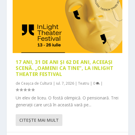
17 ANI, 31 DE ANI ȘI 62 DE ANI, ACEEAȘI
SCENĂ. „OAMENI CA TINE”, LA INLIGHT
THEATER FESTIVAL
de
Ceașca de Cultură
|
iul. 7, 2026
|
Teatru
|
0
|
Un elev de liceu. O fostă olimpică. O pensionară. Trei
generații care urcă în această vară pe...
CITEŞTE MAI MULT