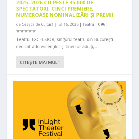
2025–2026 CU PESTE 35.000 DE
SPECTATORI, CINCI PREMIERE,
NUMEROASE NOMINALIZĂRI ȘI PREMII
de
Ceașca de Cultură
|
iul. 16, 2026
|
Teatru
|
0
|
Teatrul EXCELSIOR, singurul teatru din București
dedicat adolescenților și tinerilor adulți,...
CITEŞTE MAI MULT