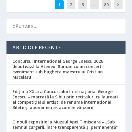
1
2
3
...
80
ARTICOLE RECENTE
Concursul Internațional George Enescu 2026
debutează la Ateneul Român cu un concert-
eveniment sub bagheta maestrului Cristian
Măcelaru
Ediția a XX-a a Concursului Internațional George
Enescu – marcată la Sibiu prin recitaluri cu laureați
ai competiției și artiști de renume internațional.
Bilete și abonamente, acum în vânzare
O nouă expoziție la Muzeul Apei Timișoara – „Sub
semnul curgerii. Între transparență și permanență”