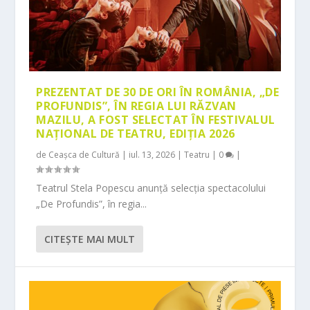
PREZENTAT DE 30 DE ORI ÎN ROMÂNIA, „DE
PROFUNDIS”, ÎN REGIA LUI RĂZVAN
MAZILU, A FOST SELECTAT ÎN FESTIVALUL
NAȚIONAL DE TEATRU, EDIȚIA 2026
de
Ceașca de Cultură
|
iul. 13, 2026
|
Teatru
|
0
|
Teatrul Stela Popescu anunță selecția spectacolului
„De Profundis”, în regia...
CITEŞTE MAI MULT