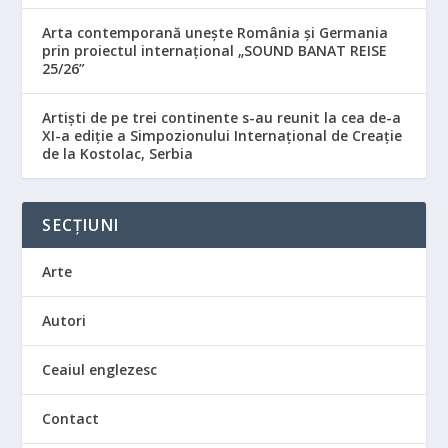
Arta contemporană unește România și Germania
prin proiectul internațional „SOUND BANAT REISE
25/26”
Artiști de pe trei continente s-au reunit la cea de-a
XI-a ediție a Simpozionului Internațional de Creație
de la Kostolac, Serbia
SECȚIUNI
Arte
Autori
Ceaiul englezesc
Contact