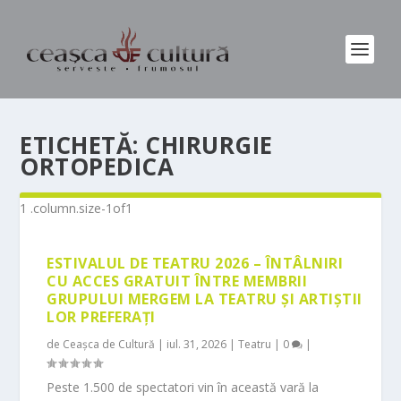
ETICHETĂ:
CHIRURGIE
ORTOPEDICA
ESTIVALUL DE TEATRU 2026 – ÎNTÂLNIRI
CU ACCES GRATUIT ÎNTRE MEMBRII
GRUPULUI MERGEM LA TEATRU ȘI ARTIȘTII
LOR PREFERAȚI
de
Ceașca de Cultură
|
iul. 31, 2026
|
Teatru
|
0
|
Peste 1.500 de spectatori vin în această vară la