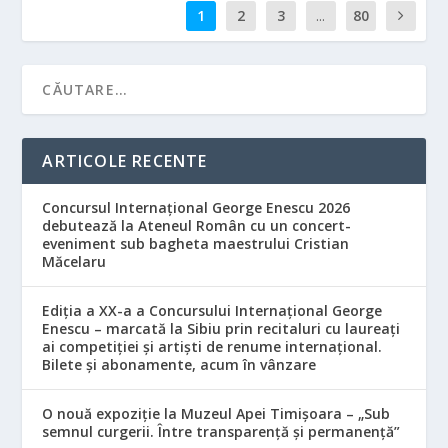
1
2
3
...
80
ARTICOLE RECENTE
Concursul Internațional George Enescu 2026
debutează la Ateneul Român cu un concert-
eveniment sub bagheta maestrului Cristian
Măcelaru
Ediția a XX-a a Concursului Internațional George
Enescu – marcată la Sibiu prin recitaluri cu laureați
ai competiției și artiști de renume internațional.
Bilete și abonamente, acum în vânzare
O nouă expoziție la Muzeul Apei Timișoara – „Sub
semnul curgerii. Între transparență și permanență”