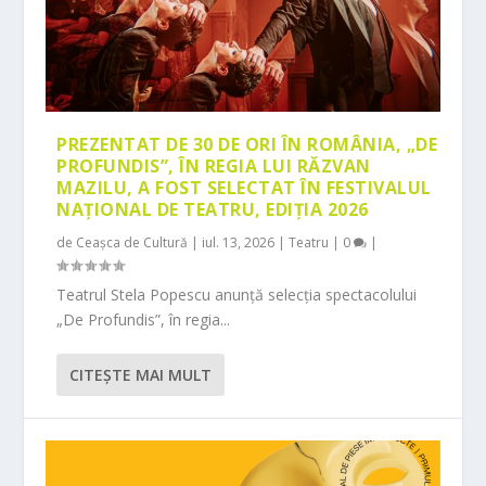
PREZENTAT DE 30 DE ORI ÎN ROMÂNIA, „DE
PROFUNDIS”, ÎN REGIA LUI RĂZVAN
MAZILU, A FOST SELECTAT ÎN FESTIVALUL
NAȚIONAL DE TEATRU, EDIȚIA 2026
de
Ceașca de Cultură
|
iul. 13, 2026
|
Teatru
|
0
|
Teatrul Stela Popescu anunță selecția spectacolului
„De Profundis”, în regia...
CITEŞTE MAI MULT