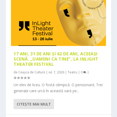
17 ANI, 31 DE ANI ȘI 62 DE ANI, ACEEAȘI
SCENĂ. „OAMENI CA TINE”, LA INLIGHT
THEATER FESTIVAL
de
Ceașca de Cultură
|
iul. 7, 2026
|
Teatru
|
0
|
Un elev de liceu. O fostă olimpică. O pensionară. Trei
generații care urcă în această vară pe...
CITEŞTE MAI MULT