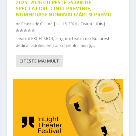
2025–2026 CU PESTE 35.000 DE
SPECTATORI, CINCI PREMIERE,
NUMEROASE NOMINALIZĂRI ȘI PREMII
de
Ceașca de Cultură
|
iul. 16, 2026
|
Teatru
|
0
|
Teatrul EXCELSIOR, singurul teatru din București
dedicat adolescenților și tinerilor adulți,...
CITEŞTE MAI MULT