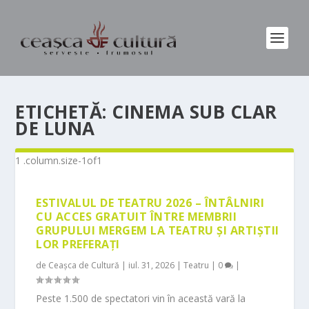
ETICHETĂ:
CINEMA SUB CLAR
DE LUNA
ESTIVALUL DE TEATRU 2026 – ÎNTÂLNIRI
CU ACCES GRATUIT ÎNTRE MEMBRII
GRUPULUI MERGEM LA TEATRU ȘI ARTIȘTII
LOR PREFERAȚI
de
Ceașca de Cultură
|
iul. 31, 2026
|
Teatru
|
0
|
Peste 1.500 de spectatori vin în această vară la