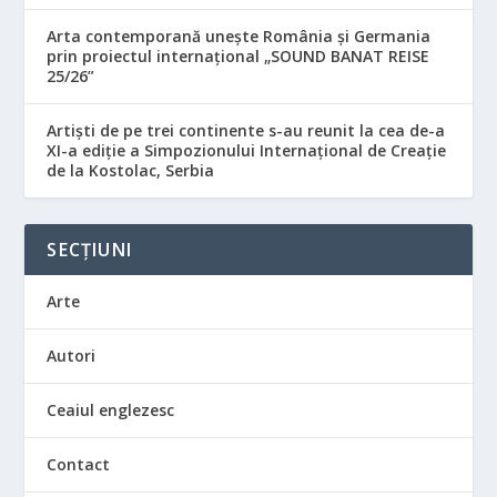
Arta contemporană unește România și Germania
prin proiectul internațional „SOUND BANAT REISE
25/26”
Artiști de pe trei continente s-au reunit la cea de-a
XI-a ediție a Simpozionului Internațional de Creație
de la Kostolac, Serbia
SECȚIUNI
Arte
Autori
Ceaiul englezesc
Contact