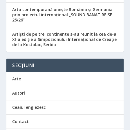
Arta contemporană unește România și Germania
prin proiectul internațional „SOUND BANAT REISE
25/26”
Artiști de pe trei continente s-au reunit la cea de-a
XI-a ediție a Simpozionului Internațional de Creație
de la Kostolac, Serbia
SECȚIUNI
Arte
Autori
Ceaiul englezesc
Contact