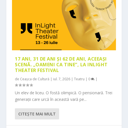
17 ANI, 31 DE ANI ȘI 62 DE ANI, ACEEAȘI
SCENĂ. „OAMENI CA TINE”, LA INLIGHT
THEATER FESTIVAL
de
Ceașca de Cultură
|
iul. 7, 2026
|
Teatru
|
0
|
Un elev de liceu. O fostă olimpică. O pensionară. Trei
generații care urcă în această vară pe...
CITEŞTE MAI MULT