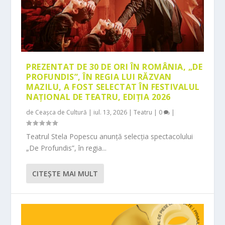
PREZENTAT DE 30 DE ORI ÎN ROMÂNIA, „DE
PROFUNDIS”, ÎN REGIA LUI RĂZVAN
MAZILU, A FOST SELECTAT ÎN FESTIVALUL
NAȚIONAL DE TEATRU, EDIȚIA 2026
de
Ceașca de Cultură
|
iul. 13, 2026
|
Teatru
|
0
|
Teatrul Stela Popescu anunță selecția spectacolului
„De Profundis”, în regia...
CITEŞTE MAI MULT