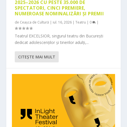
2025–2026 CU PESTE 35.000 DE
SPECTATORI, CINCI PREMIERE,
NUMEROASE NOMINALIZĂRI ȘI PREMII
de
Ceașca de Cultură
|
iul. 16, 2026
|
Teatru
|
0
|
Teatrul EXCELSIOR, singurul teatru din București
dedicat adolescenților și tinerilor adulți,...
CITEŞTE MAI MULT