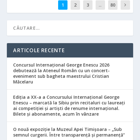
1
2
3
...
80
ARTICOLE RECENTE
Concursul Internațional George Enescu 2026
debutează la Ateneul Român cu un concert-
eveniment sub bagheta maestrului Cristian
Măcelaru
Ediția a XX-a a Concursului Internațional George
Enescu – marcată la Sibiu prin recitaluri cu laureați
ai competiției și artiști de renume internațional.
Bilete și abonamente, acum în vânzare
O nouă expoziție la Muzeul Apei Timișoara – „Sub
semnul curgerii. Între transparență și permanență”