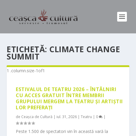
ETICHETĂ:
CLIMATE CHANGE
SUMMIT
ESTIVALUL DE TEATRU 2026 – ÎNTÂLNIRI
CU ACCES GRATUIT ÎNTRE MEMBRII
GRUPULUI MERGEM LA TEATRU ȘI ARTIȘTII
LOR PREFERAȚI
de
Ceașca de Cultură
|
iul. 31, 2026
|
Teatru
|
0
|
Peste 1.500 de spectatori vin în această vară la