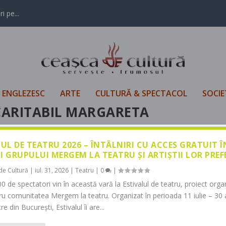
i pe...
L ENGLEZESC
ARTE
CULTURĂ & SPECTACOL
SOCIE
CARITABIL MARGARETA
LUL DE TEATRU 2026 – ÎNTÂLNIRI CU ACCES GRATUIT 
I GRUPULUI MERGEM LA TEATRU ȘI ARTIȘTII LOR PREF
de Cultură
|
iul. 31, 2026
|
Teatru
|
0
|
0 de spectatori vin în această vară la Estivalul de teatru, proiect orga
tru comunitatea Mergem la teatru. Organizat în perioada 11 iulie – 30 
re din București, Estivalul îi are...