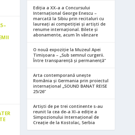
Ediția a XX-a a Concursului
Internațional George Enescu –
marcată la Sibiu prin recitaluri cu
laureați ai competiției și artiști de
25–
renume internațional. Bilete și
abonamente, acum în vânzare
EMII
O nouă expoziție la Muzeul Apei
Timișoara – „Sub semnul curgerii.
Între transparență și permanență”
Arta contemporană unește
România și Germania prin proiectul
internațional „SOUND BANAT REISE
25/26”
Artiști de pe trei continente s-au
reunit la cea de-a XI-a ediție a
ATER
Simpozionului Internațional de
TE
Creație de la Kostolac, Serbia