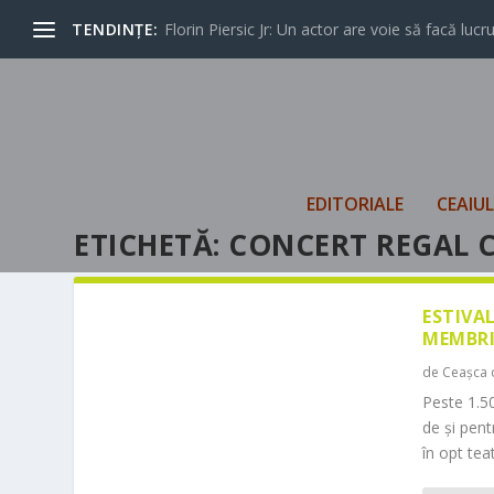
TENDINȚE:
Florin Piersic Jr: Un actor are voie să facă lucrur
EDITORIALE
CEAIU
ETICHETĂ:
CONCERT REGAL 
ESTIVA
MEMBRI
de
Ceașca 
Peste 1.50
de și pen
în opt teat