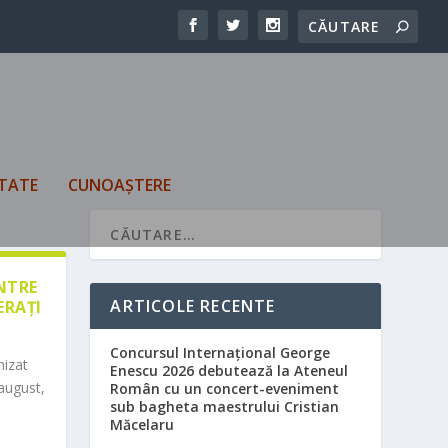
TATE
CUNOAȘTERE
ÎNTRE
ARTICOLE RECENTE
ERAȚI
Concursul Internațional George
nizat
Enescu 2026 debutează la Ateneul
august,
Român cu un concert-eveniment
sub bagheta maestrului Cristian
Măcelaru