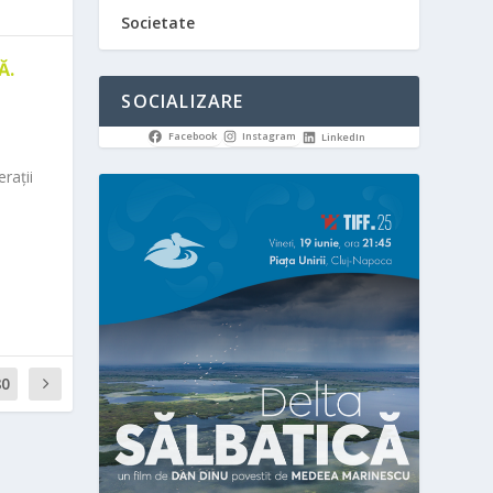
Societate
Ă.
SOCIALIZARE
Facebook
Instagram
LinkedIn
rații
80