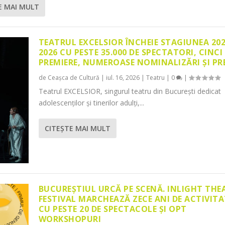
E MAI MULT
TEATRUL EXCELSIOR ÎNCHEIE STAGIUNEA 20
2026 CU PESTE 35.000 DE SPECTATORI, CINCI
PREMIERE, NUMEROASE NOMINALIZĂRI ȘI PR
de
Ceașca de Cultură
|
iul. 16, 2026
|
Teatru
|
0
|
Teatrul EXCELSIOR, singurul teatru din București dedicat
adolescenților și tinerilor adulți,...
CITEŞTE MAI MULT
BUCUREȘTIUL URCĂ PE SCENĂ. INLIGHT THE
FESTIVAL MARCHEAZĂ ZECE ANI DE ACTIVITA
CU PESTE 20 DE SPECTACOLE ȘI OPT
WORKSHOPURI