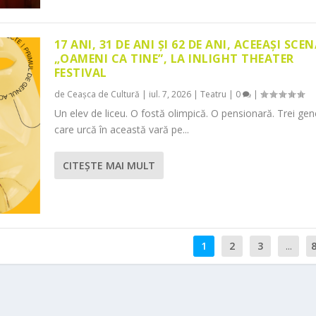
17 ANI, 31 DE ANI ȘI 62 DE ANI, ACEEAȘI SCEN
„OAMENI CA TINE”, LA INLIGHT THEATER
FESTIVAL
de
Ceașca de Cultură
|
iul. 7, 2026
|
Teatru
|
0
|
Un elev de liceu. O fostă olimpică. O pensionară. Trei gene
care urcă în această vară pe...
CITEŞTE MAI MULT
1
2
3
...