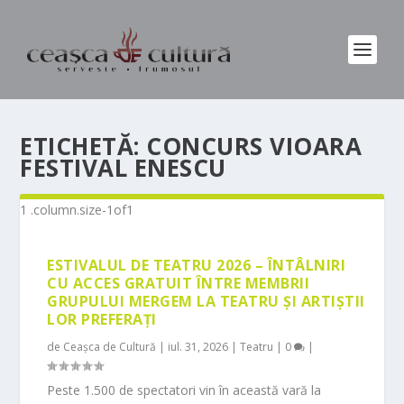
ETICHETĂ:
CONCURS VIOARA
FESTIVAL ENESCU
ESTIVALUL DE TEATRU 2026 – ÎNTÂLNIRI
CU ACCES GRATUIT ÎNTRE MEMBRII
GRUPULUI MERGEM LA TEATRU ȘI ARTIȘTII
LOR PREFERAȚI
de
Ceașca de Cultură
|
iul. 31, 2026
|
Teatru
|
0
|
Peste 1.500 de spectatori vin în această vară la