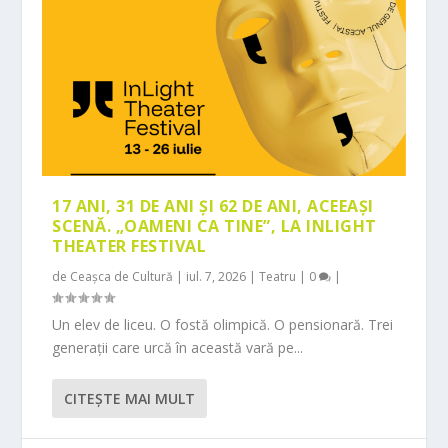
17 ANI, 31 DE ANI ȘI 62 DE ANI, ACEEAȘI
SCENĂ. „OAMENI CA TINE”, LA INLIGHT
THEATER FESTIVAL
de
Ceașca de Cultură
|
iul. 7, 2026
|
Teatru
|
0
|
Un elev de liceu. O fostă olimpică. O pensionară. Trei
generații care urcă în această vară pe...
CITEŞTE MAI MULT