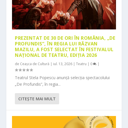
PREZENTAT DE 30 DE ORI ÎN ROMÂNIA, „DE
PROFUNDIS”, ÎN REGIA LUI RĂZVAN
MAZILU, A FOST SELECTAT ÎN FESTIVALUL
NAȚIONAL DE TEATRU, EDIȚIA 2026
de
Ceașca de Cultură
|
iul. 13, 2026
|
Teatru
|
0
|
Teatrul Stela Popescu anunță selecția spectacolului
„De Profundis”, în regia...
CITEŞTE MAI MULT