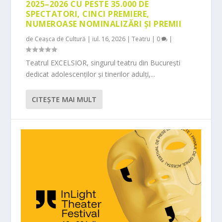
2025–2026 CU PESTE 35.000 DE
SPECTATORI, CINCI PREMIERE,
NUMEROASE NOMINALIZĂRI ȘI PREMII
de
Ceașca de Cultură
|
iul. 16, 2026
|
Teatru
|
0
|
Teatrul EXCELSIOR, singurul teatru din București
dedicat adolescenților și tinerilor adulți,...
CITEŞTE MAI MULT