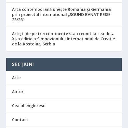
Arta contemporană unește România și Germania
prin proiectul internațional „SOUND BANAT REISE
25/26”
Artiști de pe trei continente s-au reunit la cea de-a
XI-a ediție a Simpozionului Internațional de Creație
de la Kostolac, Serbia
SECȚIUNI
Arte
Autori
Ceaiul englezesc
Contact