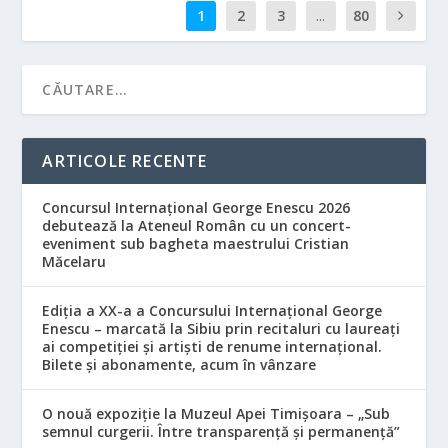
1
2
3
...
80
ARTICOLE RECENTE
Concursul Internațional George Enescu 2026
debutează la Ateneul Român cu un concert-
eveniment sub bagheta maestrului Cristian
Măcelaru
Ediția a XX-a a Concursului Internațional George
Enescu – marcată la Sibiu prin recitaluri cu laureați
ai competiției și artiști de renume internațional.
Bilete și abonamente, acum în vânzare
O nouă expoziție la Muzeul Apei Timișoara – „Sub
semnul curgerii. Între transparență și permanență”