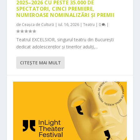
2025–2026 CU PESTE 35.000 DE
SPECTATORI, CINCI PREMIERE,
NUMEROASE NOMINALIZĂRI ȘI PREMII
de
Ceașca de Cultură
|
iul. 16, 2026
|
Teatru
|
0
|
Teatrul EXCELSIOR, singurul teatru din București
dedicat adolescenților și tinerilor adulți,...
CITEŞTE MAI MULT