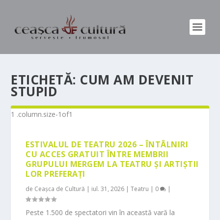
ETICHETĂ:
CUM AM DEVENIT
STUPID
ESTIVALUL DE TEATRU 2026 – ÎNTÂLNIRI
CU ACCES GRATUIT ÎNTRE MEMBRII
GRUPULUI MERGEM LA TEATRU ȘI ARTIȘTII
LOR PREFERAȚI
de
Ceașca de Cultură
|
iul. 31, 2026
|
Teatru
|
0
|
Peste 1.500 de spectatori vin în această vară la