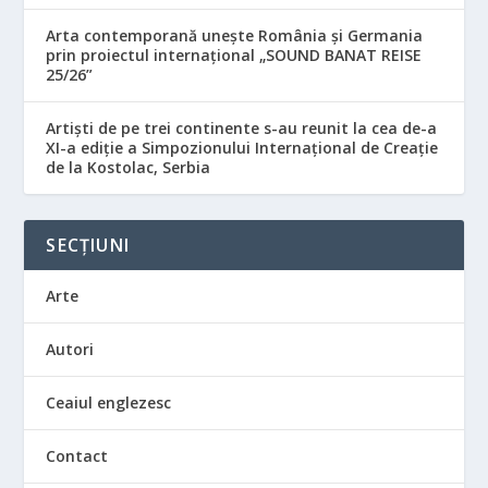
Arta contemporană unește România și Germania
prin proiectul internațional „SOUND BANAT REISE
25/26”
Artiști de pe trei continente s-au reunit la cea de-a
XI-a ediție a Simpozionului Internațional de Creație
de la Kostolac, Serbia
SECȚIUNI
Arte
Autori
Ceaiul englezesc
Contact