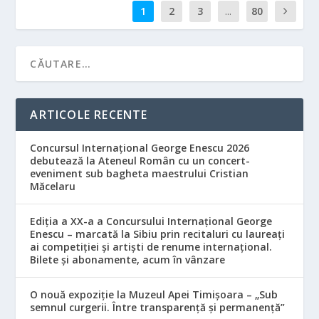
1
2
3
...
80
ARTICOLE RECENTE
Concursul Internațional George Enescu 2026
debutează la Ateneul Român cu un concert-
eveniment sub bagheta maestrului Cristian
Măcelaru
Ediția a XX-a a Concursului Internațional George
Enescu – marcată la Sibiu prin recitaluri cu laureați
ai competiției și artiști de renume internațional.
Bilete și abonamente, acum în vânzare
O nouă expoziție la Muzeul Apei Timișoara – „Sub
semnul curgerii. Între transparență și permanență”