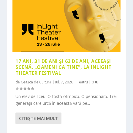
17 ANI, 31 DE ANI ȘI 62 DE ANI, ACEEAȘI
SCENĂ. „OAMENI CA TINE”, LA INLIGHT
THEATER FESTIVAL
de
Ceașca de Cultură
|
iul. 7, 2026
|
Teatru
|
0
|
Un elev de liceu. O fostă olimpică. O pensionară. Trei
generații care urcă în această vară pe...
CITEŞTE MAI MULT