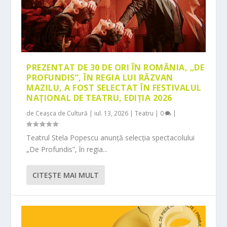
PREZENTAT DE 30 DE ORI ÎN ROMÂNIA, „DE
PROFUNDIS”, ÎN REGIA LUI RĂZVAN
MAZILU, A FOST SELECTAT ÎN FESTIVALUL
NAȚIONAL DE TEATRU, EDIȚIA 2026
de
Ceașca de Cultură
|
iul. 13, 2026
|
Teatru
|
0
|
Teatrul Stela Popescu anunță selecția spectacolului
„De Profundis”, în regia...
CITEŞTE MAI MULT