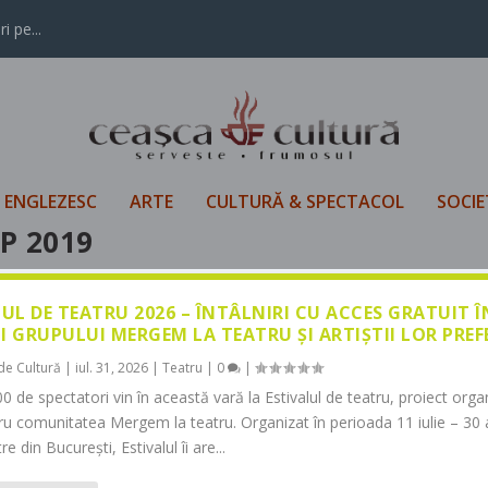
i pe...
L ENGLEZESC
ARTE
CULTURĂ & SPECTACOL
SOCIE
P 2019
LUL DE TEATRU 2026 – ÎNTÂLNIRI CU ACCES GRATUIT 
I GRUPULUI MERGEM LA TEATRU ȘI ARTIȘTII LOR PREF
de Cultură
|
iul. 31, 2026
|
Teatru
|
0
|
0 de spectatori vin în această vară la Estivalul de teatru, proiect orga
tru comunitatea Mergem la teatru. Organizat în perioada 11 iulie – 30 
re din București, Estivalul îi are...