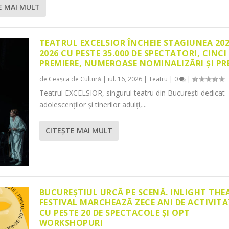
E MAI MULT
TEATRUL EXCELSIOR ÎNCHEIE STAGIUNEA 20
2026 CU PESTE 35.000 DE SPECTATORI, CINCI
PREMIERE, NUMEROASE NOMINALIZĂRI ȘI PR
de
Ceașca de Cultură
|
iul. 16, 2026
|
Teatru
|
0
|
Teatrul EXCELSIOR, singurul teatru din București dedicat
adolescenților și tinerilor adulți,...
CITEŞTE MAI MULT
BUCUREȘTIUL URCĂ PE SCENĂ. INLIGHT THE
FESTIVAL MARCHEAZĂ ZECE ANI DE ACTIVITA
CU PESTE 20 DE SPECTACOLE ȘI OPT
WORKSHOPURI