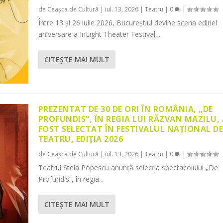
de
Ceașca de Cultură
|
iul. 13, 2026
|
Teatru
|
0
|
Între 13 și 26 iulie 2026, Bucureștiul devine scena ediției
aniversare a InLight Theater Festival,...
CITEŞTE MAI MULT
PREZENTAT DE 30 DE ORI ÎN ROMÂNIA, „DE
PROFUNDIS”, ÎN REGIA LUI RĂZVAN MAZILU,
FOST SELECTAT ÎN FESTIVALUL NAȚIONAL D
TEATRU, EDIȚIA 2026
de
Ceașca de Cultură
|
iul. 13, 2026
|
Teatru
|
0
|
Teatrul Stela Popescu anunță selecția spectacolului „De
Profundis”, în regia...
CITEŞTE MAI MULT