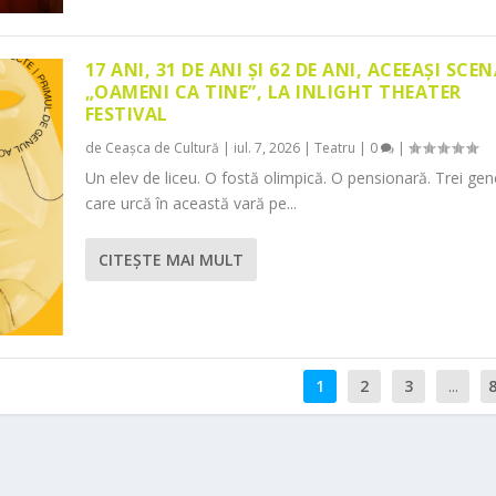
17 ANI, 31 DE ANI ȘI 62 DE ANI, ACEEAȘI SCEN
„OAMENI CA TINE”, LA INLIGHT THEATER
FESTIVAL
de
Ceașca de Cultură
|
iul. 7, 2026
|
Teatru
|
0
|
Un elev de liceu. O fostă olimpică. O pensionară. Trei gene
care urcă în această vară pe...
CITEŞTE MAI MULT
1
2
3
...