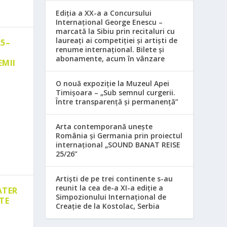
Ediția a XX-a a Concursului
Internațional George Enescu –
marcată la Sibiu prin recitaluri cu
laureați ai competiției și artiști de
25–
renume internațional. Bilete și
abonamente, acum în vânzare
EMII
O nouă expoziție la Muzeul Apei
Timișoara – „Sub semnul curgerii.
Între transparență și permanență”
Arta contemporană unește
România și Germania prin proiectul
internațional „SOUND BANAT REISE
25/26”
Artiști de pe trei continente s-au
reunit la cea de-a XI-a ediție a
ATER
Simpozionului Internațional de
TE
Creație de la Kostolac, Serbia