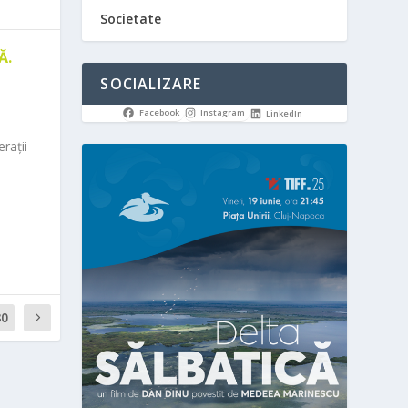
Societate
Ă.
SOCIALIZARE
Facebook
Instagram
LinkedIn
rații
80