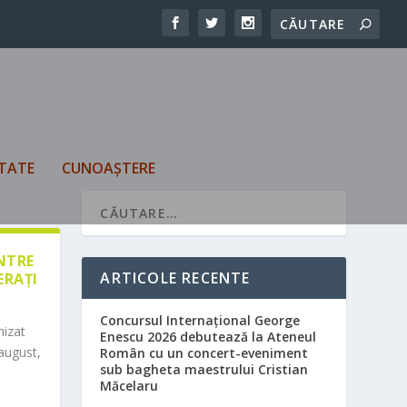
TATE
CUNOAȘTERE
ÎNTRE
ARTICOLE RECENTE
ERAȚI
Concursul Internațional George
nizat
Enescu 2026 debutează la Ateneul
august,
Român cu un concert-eveniment
sub bagheta maestrului Cristian
Măcelaru