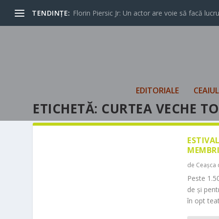
TENDINȚE:
Florin Piersic Jr: Un actor are voie să facă lucrur
EDITORIALE
CEAIU
ETICHETĂ:
CURTEA VECHE TO
ESTIVA
MEMBRI
de
Ceașca 
Peste 1.50
de și pen
în opt teat