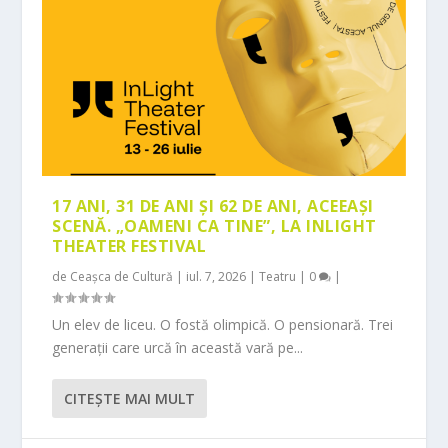
17 ANI, 31 DE ANI ȘI 62 DE ANI, ACEEAȘI
SCENĂ. „OAMENI CA TINE”, LA INLIGHT
THEATER FESTIVAL
de
Ceașca de Cultură
|
iul. 7, 2026
|
Teatru
|
0
|
Un elev de liceu. O fostă olimpică. O pensionară. Trei
generații care urcă în această vară pe...
CITEŞTE MAI MULT