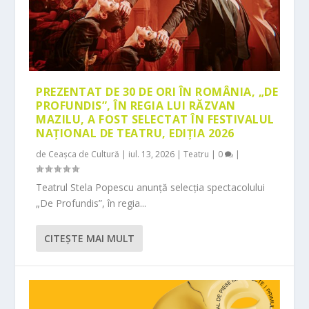
PREZENTAT DE 30 DE ORI ÎN ROMÂNIA, „DE
PROFUNDIS”, ÎN REGIA LUI RĂZVAN
MAZILU, A FOST SELECTAT ÎN FESTIVALUL
NAȚIONAL DE TEATRU, EDIȚIA 2026
de
Ceașca de Cultură
|
iul. 13, 2026
|
Teatru
|
0
|
Teatrul Stela Popescu anunță selecția spectacolului
„De Profundis”, în regia...
CITEŞTE MAI MULT