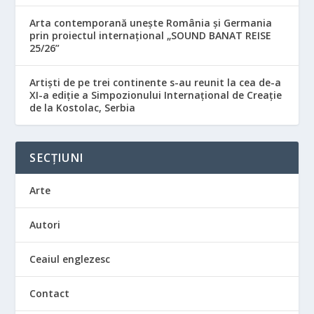
Arta contemporană unește România și Germania
prin proiectul internațional „SOUND BANAT REISE
25/26”
Artiști de pe trei continente s-au reunit la cea de-a
XI-a ediție a Simpozionului Internațional de Creație
de la Kostolac, Serbia
SECȚIUNI
Arte
Autori
Ceaiul englezesc
Contact