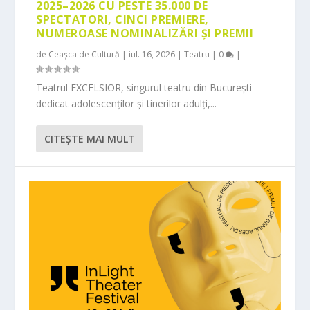
2025–2026 CU PESTE 35.000 DE
SPECTATORI, CINCI PREMIERE,
NUMEROASE NOMINALIZĂRI ȘI PREMII
de
Ceașca de Cultură
|
iul. 16, 2026
|
Teatru
|
0
|
Teatrul EXCELSIOR, singurul teatru din București
dedicat adolescenților și tinerilor adulți,...
CITEŞTE MAI MULT