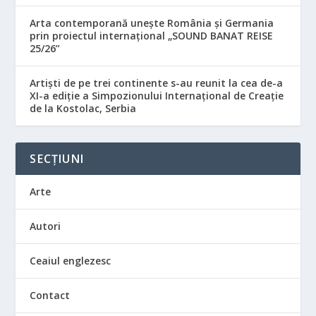
Arta contemporană unește România și Germania
prin proiectul internațional „SOUND BANAT REISE
25/26”
Artiști de pe trei continente s-au reunit la cea de-a
XI-a ediție a Simpozionului Internațional de Creație
de la Kostolac, Serbia
SECȚIUNI
Arte
Autori
Ceaiul englezesc
Contact