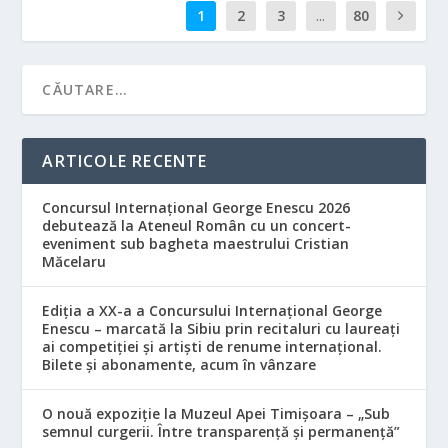
1
2
3
...
80
ARTICOLE RECENTE
Concursul Internațional George Enescu 2026
debutează la Ateneul Român cu un concert-
eveniment sub bagheta maestrului Cristian
Măcelaru
Ediția a XX-a a Concursului Internațional George
Enescu – marcată la Sibiu prin recitaluri cu laureați
ai competiției și artiști de renume internațional.
Bilete și abonamente, acum în vânzare
O nouă expoziție la Muzeul Apei Timișoara – „Sub
semnul curgerii. Între transparență și permanență”