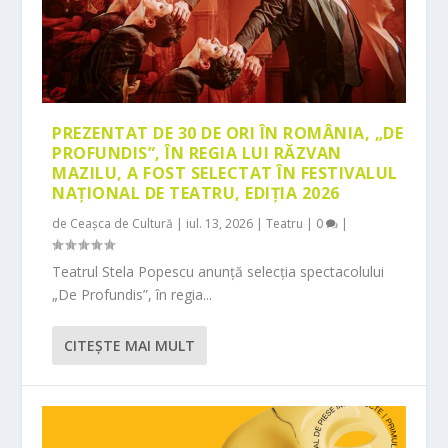
PREZENTAT DE 30 DE ORI ÎN ROMÂNIA, „DE
PROFUNDIS”, ÎN REGIA LUI RĂZVAN
MAZILU, A FOST SELECTAT ÎN FESTIVALUL
NAȚIONAL DE TEATRU, EDIȚIA 2026
de
Ceașca de Cultură
|
iul. 13, 2026
|
Teatru
|
0
|
Teatrul Stela Popescu anunță selecția spectacolului
„De Profundis”, în regia...
CITEŞTE MAI MULT