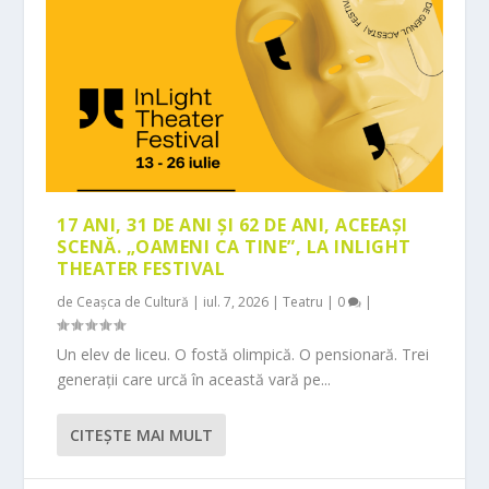
17 ANI, 31 DE ANI ȘI 62 DE ANI, ACEEAȘI
SCENĂ. „OAMENI CA TINE”, LA INLIGHT
THEATER FESTIVAL
de
Ceașca de Cultură
|
iul. 7, 2026
|
Teatru
|
0
|
Un elev de liceu. O fostă olimpică. O pensionară. Trei
generații care urcă în această vară pe...
CITEŞTE MAI MULT