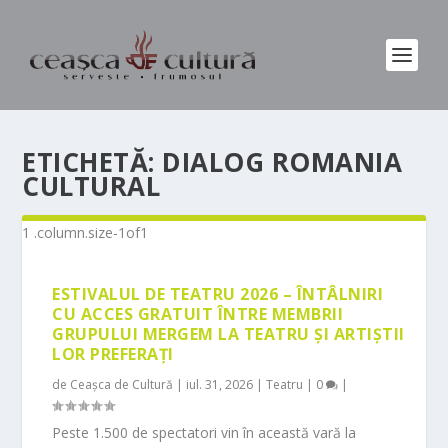
ETICHETĂ:
DIALOG ROMANIA
CULTURAL
ESTIVALUL DE TEATRU 2026 – ÎNTÂLNIRI
CU ACCES GRATUIT ÎNTRE MEMBRII
GRUPULUI MERGEM LA TEATRU ȘI ARTIȘTII
LOR PREFERAȚI
de
Ceașca de Cultură
|
iul. 31, 2026
|
Teatru
|
0
|
Peste 1.500 de spectatori vin în această vară la