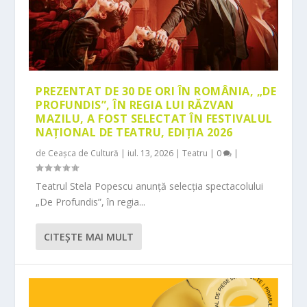
PREZENTAT DE 30 DE ORI ÎN ROMÂNIA, „DE
PROFUNDIS”, ÎN REGIA LUI RĂZVAN
MAZILU, A FOST SELECTAT ÎN FESTIVALUL
NAȚIONAL DE TEATRU, EDIȚIA 2026
de
Ceașca de Cultură
|
iul. 13, 2026
|
Teatru
|
0
|
Teatrul Stela Popescu anunță selecția spectacolului
„De Profundis”, în regia...
CITEŞTE MAI MULT