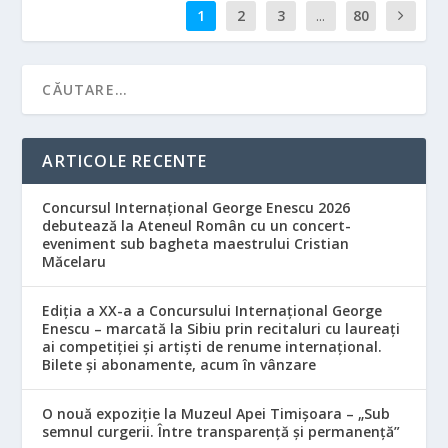
1
2
3
...
80
ARTICOLE RECENTE
Concursul Internațional George Enescu 2026
debutează la Ateneul Român cu un concert-
eveniment sub bagheta maestrului Cristian
Măcelaru
Ediția a XX-a a Concursului Internațional George
Enescu – marcată la Sibiu prin recitaluri cu laureați
ai competiției și artiști de renume internațional.
Bilete și abonamente, acum în vânzare
O nouă expoziție la Muzeul Apei Timișoara – „Sub
semnul curgerii. Între transparență și permanență”