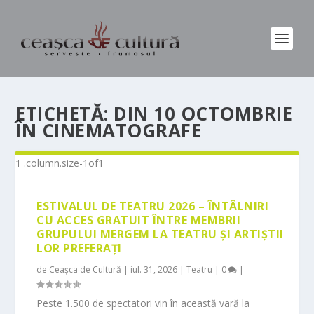
ETICHETĂ:
DIN 10 OCTOMBRIE
ÎN CINEMATOGRAFE
ESTIVALUL DE TEATRU 2026 – ÎNTÂLNIRI
CU ACCES GRATUIT ÎNTRE MEMBRII
GRUPULUI MERGEM LA TEATRU ȘI ARTIȘTII
LOR PREFERAȚI
de
Ceașca de Cultură
|
iul. 31, 2026
|
Teatru
|
0
|
Peste 1.500 de spectatori vin în această vară la