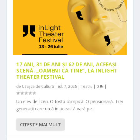
17 ANI, 31 DE ANI ȘI 62 DE ANI, ACEEAȘI
SCENĂ. „OAMENI CA TINE”, LA INLIGHT
THEATER FESTIVAL
de
Ceașca de Cultură
|
iul. 7, 2026
|
Teatru
|
0
|
Un elev de liceu. O fostă olimpică. O pensionară. Trei
generații care urcă în această vară pe...
CITEŞTE MAI MULT