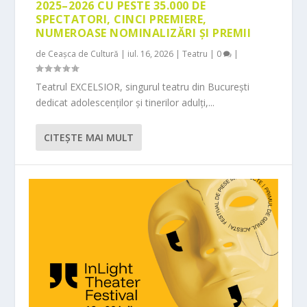
2025–2026 CU PESTE 35.000 DE
SPECTATORI, CINCI PREMIERE,
NUMEROASE NOMINALIZĂRI ȘI PREMII
de
Ceașca de Cultură
|
iul. 16, 2026
|
Teatru
|
0
|
Teatrul EXCELSIOR, singurul teatru din București
dedicat adolescenților și tinerilor adulți,...
CITEŞTE MAI MULT