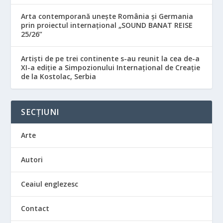
Arta contemporană unește România și Germania
prin proiectul internațional „SOUND BANAT REISE
25/26”
Artiști de pe trei continente s-au reunit la cea de-a
XI-a ediție a Simpozionului Internațional de Creație
de la Kostolac, Serbia
SECȚIUNI
Arte
Autori
Ceaiul englezesc
Contact