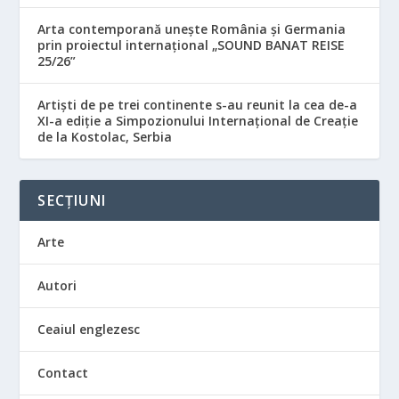
Arta contemporană unește România și Germania
prin proiectul internațional „SOUND BANAT REISE
25/26”
Artiști de pe trei continente s-au reunit la cea de-a
XI-a ediție a Simpozionului Internațional de Creație
de la Kostolac, Serbia
SECȚIUNI
Arte
Autori
Ceaiul englezesc
Contact