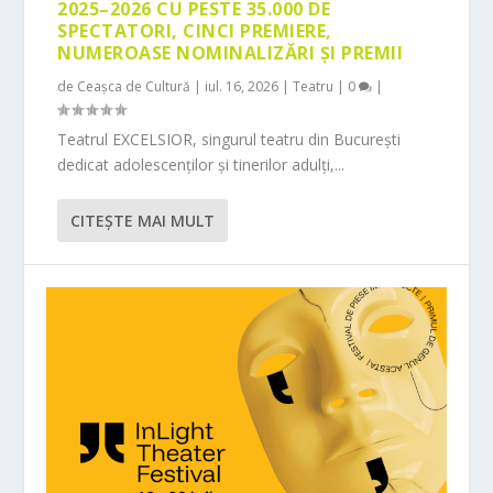
2025–2026 CU PESTE 35.000 DE
SPECTATORI, CINCI PREMIERE,
NUMEROASE NOMINALIZĂRI ȘI PREMII
de
Ceașca de Cultură
|
iul. 16, 2026
|
Teatru
|
0
|
Teatrul EXCELSIOR, singurul teatru din București
dedicat adolescenților și tinerilor adulți,...
CITEŞTE MAI MULT