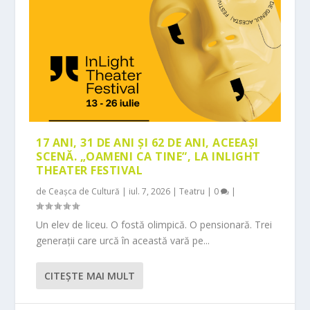
17 ANI, 31 DE ANI ȘI 62 DE ANI, ACEEAȘI
SCENĂ. „OAMENI CA TINE”, LA INLIGHT
THEATER FESTIVAL
de
Ceașca de Cultură
|
iul. 7, 2026
|
Teatru
|
0
|
Un elev de liceu. O fostă olimpică. O pensionară. Trei
generații care urcă în această vară pe...
CITEŞTE MAI MULT