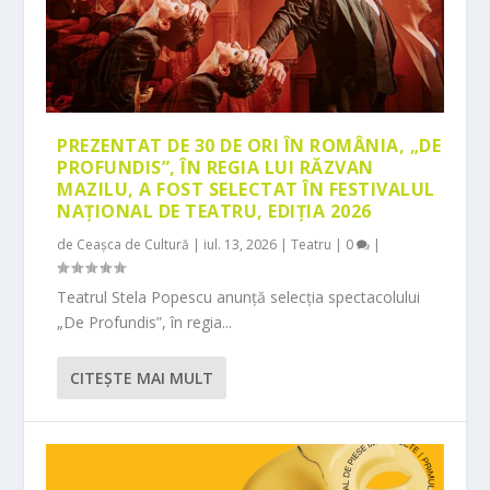
PREZENTAT DE 30 DE ORI ÎN ROMÂNIA, „DE
PROFUNDIS”, ÎN REGIA LUI RĂZVAN
MAZILU, A FOST SELECTAT ÎN FESTIVALUL
NAȚIONAL DE TEATRU, EDIȚIA 2026
de
Ceașca de Cultură
|
iul. 13, 2026
|
Teatru
|
0
|
Teatrul Stela Popescu anunță selecția spectacolului
„De Profundis”, în regia...
CITEŞTE MAI MULT