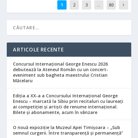
1
2
3
...
80
ARTICOLE RECENTE
Concursul Internațional George Enescu 2026
debutează la Ateneul Român cu un concert-
eveniment sub bagheta maestrului Cristian
Măcelaru
Ediția a XX-a a Concursului Internațional George
Enescu – marcată la Sibiu prin recitaluri cu laureați
ai competiției și artiști de renume internațional.
Bilete și abonamente, acum în vânzare
O nouă expoziție la Muzeul Apei Timișoara – „Sub
semnul curgerii. Între transparență și permanență”