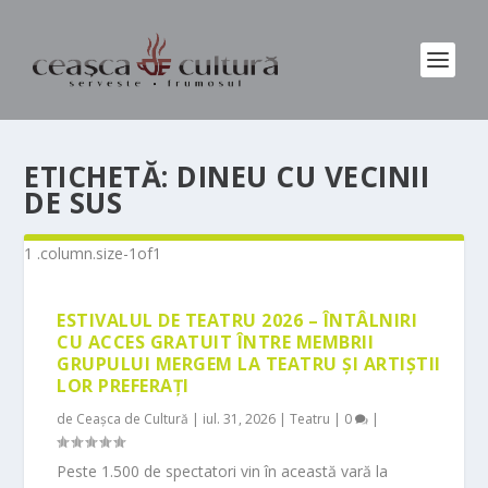
ETICHETĂ:
DINEU CU VECINII
DE SUS
ESTIVALUL DE TEATRU 2026 – ÎNTÂLNIRI
CU ACCES GRATUIT ÎNTRE MEMBRII
GRUPULUI MERGEM LA TEATRU ȘI ARTIȘTII
LOR PREFERAȚI
de
Ceașca de Cultură
|
iul. 31, 2026
|
Teatru
|
0
|
Peste 1.500 de spectatori vin în această vară la