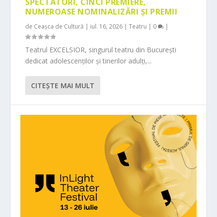
SPECTATORI, CINCI PREMIERE,
NUMEROASE NOMINALIZĂRI ȘI PREMII
de
Ceașca de Cultură
|
iul. 16, 2026
|
Teatru
|
0
|
Teatrul EXCELSIOR, singurul teatru din București
dedicat adolescenților și tinerilor adulți,...
CITEŞTE MAI MULT