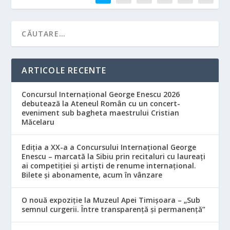
ARTICOLE RECENTE
Concursul Internațional George Enescu 2026
debutează la Ateneul Român cu un concert-
eveniment sub bagheta maestrului Cristian
Măcelaru
Ediția a XX-a a Concursului Internațional George
Enescu – marcată la Sibiu prin recitaluri cu laureați
ai competiției și artiști de renume internațional.
Bilete și abonamente, acum în vânzare
O nouă expoziție la Muzeul Apei Timișoara – „Sub
semnul curgerii. Între transparență și permanență”