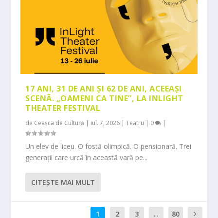
17 ANI, 31 DE ANI ȘI 62 DE ANI, ACEEAȘI
SCENĂ. „OAMENI CA TINE”, LA INLIGHT
THEATER FESTIVAL
de
Ceașca de Cultură
|
iul. 7, 2026
|
Teatru
|
0
|
Un elev de liceu. O fostă olimpică. O pensionară. Trei
generații care urcă în această vară pe...
CITEŞTE MAI MULT
1
2
3
...
80