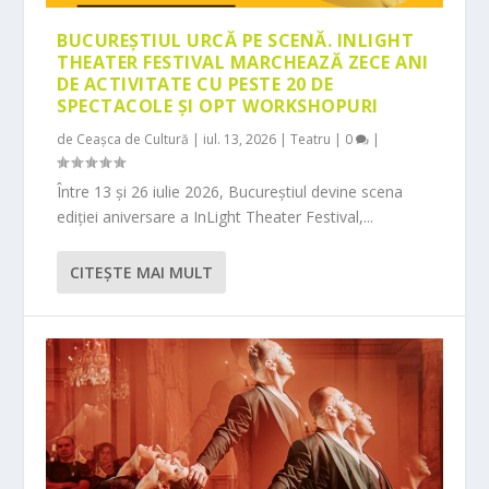
BUCUREȘTIUL URCĂ PE SCENĂ. INLIGHT
THEATER FESTIVAL MARCHEAZĂ ZECE ANI
DE ACTIVITATE CU PESTE 20 DE
SPECTACOLE ȘI OPT WORKSHOPURI
de
Ceașca de Cultură
|
iul. 13, 2026
|
Teatru
|
0
|
Între 13 și 26 iulie 2026, Bucureștiul devine scena
ediției aniversare a InLight Theater Festival,...
CITEŞTE MAI MULT