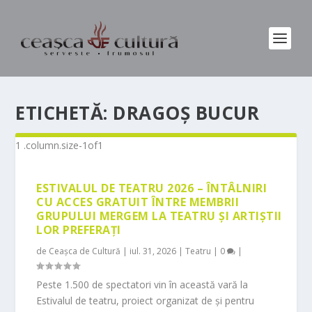
ETICHETĂ:
DRAGOȘ BUCUR
ESTIVALUL DE TEATRU 2026 – ÎNTÂLNIRI
CU ACCES GRATUIT ÎNTRE MEMBRII
GRUPULUI MERGEM LA TEATRU ȘI ARTIȘTII
LOR PREFERAȚI
de
Ceașca de Cultură
|
iul. 31, 2026
|
Teatru
|
0
|
Peste 1.500 de spectatori vin în această vară la
Estivalul de teatru, proiect organizat de și pentru