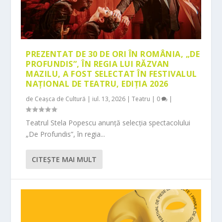
PREZENTAT DE 30 DE ORI ÎN ROMÂNIA, „DE
PROFUNDIS”, ÎN REGIA LUI RĂZVAN
MAZILU, A FOST SELECTAT ÎN FESTIVALUL
NAȚIONAL DE TEATRU, EDIȚIA 2026
de
Ceașca de Cultură
|
iul. 13, 2026
|
Teatru
|
0
|
Teatrul Stela Popescu anunță selecția spectacolului
„De Profundis”, în regia...
CITEŞTE MAI MULT