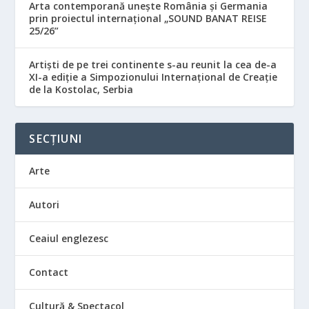
Arta contemporană unește România și Germania
prin proiectul internațional „SOUND BANAT REISE
25/26”
Artiști de pe trei continente s-au reunit la cea de-a
XI-a ediție a Simpozionului Internațional de Creație
de la Kostolac, Serbia
SECȚIUNI
Arte
Autori
Ceaiul englezesc
Contact
Cultură & Spectacol