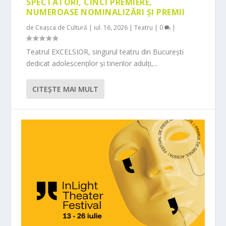
SPECTATORI, CINCI PREMIERE,
NUMEROASE NOMINALIZĂRI ȘI PREMII
de
Ceașca de Cultură
|
iul. 16, 2026
|
Teatru
|
0
|
Teatrul EXCELSIOR, singurul teatru din București
dedicat adolescenților și tinerilor adulți,...
CITEŞTE MAI MULT