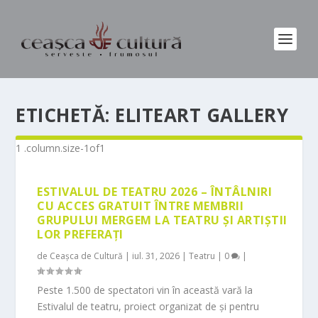
ETICHETĂ:
ELITEART GALLERY
ESTIVALUL DE TEATRU 2026 – ÎNTÂLNIRI
CU ACCES GRATUIT ÎNTRE MEMBRII
GRUPULUI MERGEM LA TEATRU ȘI ARTIȘTII
LOR PREFERAȚI
de
Ceașca de Cultură
|
iul. 31, 2026
|
Teatru
|
0
|
Peste 1.500 de spectatori vin în această vară la
Estivalul de teatru, proiect organizat de și pentru