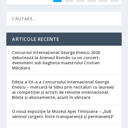
ARTICOLE RECENTE
Concursul Internațional George Enescu 2026
debutează la Ateneul Român cu un concert-
eveniment sub bagheta maestrului Cristian
Măcelaru
Ediția a XX-a a Concursului Internațional George
Enescu – marcată la Sibiu prin recitaluri cu laureați
ai competiției și artiști de renume internațional.
Bilete și abonamente, acum în vânzare
O nouă expoziție la Muzeul Apei Timișoara – „Sub
semnul curgerii. Între transparență și permanență”