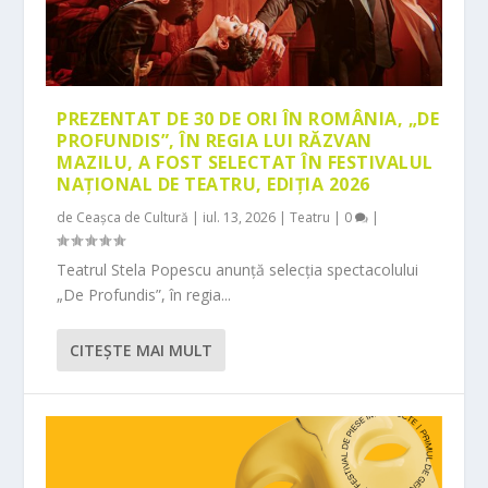
PREZENTAT DE 30 DE ORI ÎN ROMÂNIA, „DE
PROFUNDIS”, ÎN REGIA LUI RĂZVAN
MAZILU, A FOST SELECTAT ÎN FESTIVALUL
NAȚIONAL DE TEATRU, EDIȚIA 2026
de
Ceașca de Cultură
|
iul. 13, 2026
|
Teatru
|
0
|
Teatrul Stela Popescu anunță selecția spectacolului
„De Profundis”, în regia...
CITEŞTE MAI MULT