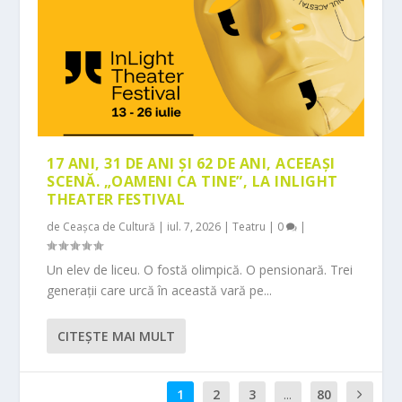
17 ANI, 31 DE ANI ȘI 62 DE ANI, ACEEAȘI
SCENĂ. „OAMENI CA TINE”, LA INLIGHT
THEATER FESTIVAL
de
Ceașca de Cultură
|
iul. 7, 2026
|
Teatru
|
0
|
Un elev de liceu. O fostă olimpică. O pensionară. Trei
generații care urcă în această vară pe...
CITEŞTE MAI MULT
1
2
3
...
80