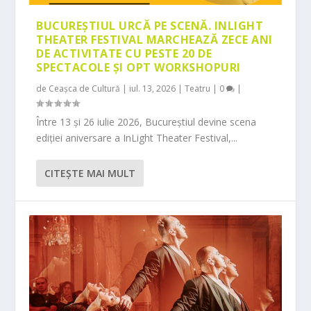
BUCUREȘTIUL URCĂ PE SCENĂ. INLIGHT
THEATER FESTIVAL MARCHEAZĂ ZECE ANI
DE ACTIVITATE CU PESTE 20 DE
SPECTACOLE ȘI OPT WORKSHOPURI
de
Ceașca de Cultură
|
iul. 13, 2026
|
Teatru
|
0
|
Între 13 și 26 iulie 2026, Bucureștiul devine scena
ediției aniversare a InLight Theater Festival,...
CITEŞTE MAI MULT