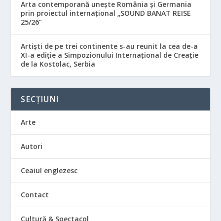
Arta contemporană unește România și Germania
prin proiectul internațional „SOUND BANAT REISE
25/26”
Artiști de pe trei continente s-au reunit la cea de-a
XI-a ediție a Simpozionului Internațional de Creație
de la Kostolac, Serbia
SECȚIUNI
Arte
Autori
Ceaiul englezesc
Contact
Cultură & Spectacol