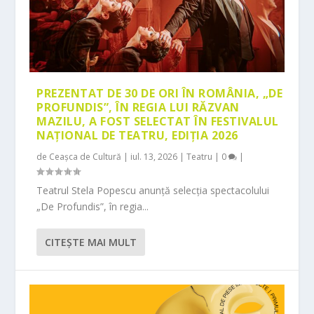
PREZENTAT DE 30 DE ORI ÎN ROMÂNIA, „DE
PROFUNDIS”, ÎN REGIA LUI RĂZVAN
MAZILU, A FOST SELECTAT ÎN FESTIVALUL
NAȚIONAL DE TEATRU, EDIȚIA 2026
de
Ceașca de Cultură
|
iul. 13, 2026
|
Teatru
|
0
|
Teatrul Stela Popescu anunță selecția spectacolului
„De Profundis”, în regia...
CITEŞTE MAI MULT