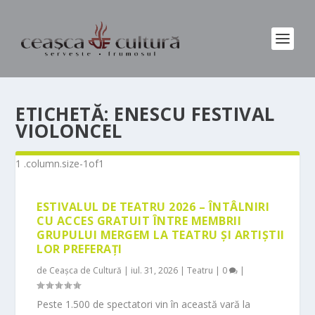
ETICHETĂ:
ENESCU FESTIVAL
VIOLONCEL
ESTIVALUL DE TEATRU 2026 – ÎNTÂLNIRI
CU ACCES GRATUIT ÎNTRE MEMBRII
GRUPULUI MERGEM LA TEATRU ȘI ARTIȘTII
LOR PREFERAȚI
de
Ceașca de Cultură
|
iul. 31, 2026
|
Teatru
|
0
|
Peste 1.500 de spectatori vin în această vară la