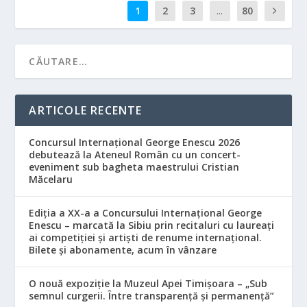
1
2
3
...
80
ARTICOLE RECENTE
Concursul Internațional George Enescu 2026
debutează la Ateneul Român cu un concert-
eveniment sub bagheta maestrului Cristian
Măcelaru
Ediția a XX-a a Concursului Internațional George
Enescu – marcată la Sibiu prin recitaluri cu laureați
ai competiției și artiști de renume internațional.
Bilete și abonamente, acum în vânzare
O nouă expoziție la Muzeul Apei Timișoara – „Sub
semnul curgerii. Între transparență și permanență”