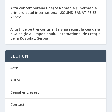
Arta contemporană unește România și Germania
prin proiectul internațional „SOUND BANAT REISE
25/26”
Artiști de pe trei continente s-au reunit la cea de-a
XI-a ediție a Simpozionului Internațional de Creație
de la Kostolac, Serbia
SECȚIUNI
Arte
Autori
Ceaiul englezesc
Contact