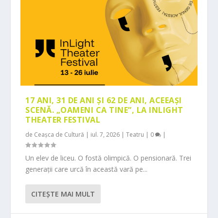
17 ANI, 31 DE ANI ȘI 62 DE ANI, ACEEAȘI
SCENĂ. „OAMENI CA TINE”, LA INLIGHT
THEATER FESTIVAL
de
Ceașca de Cultură
|
iul. 7, 2026
|
Teatru
|
0
|
Un elev de liceu. O fostă olimpică. O pensionară. Trei
generații care urcă în această vară pe...
CITEŞTE MAI MULT