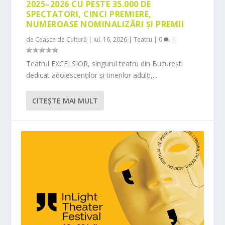
2025–2026 CU PESTE 35.000 DE
SPECTATORI, CINCI PREMIERE,
NUMEROASE NOMINALIZĂRI ȘI PREMII
de
Ceașca de Cultură
|
iul. 16, 2026
|
Teatru
|
0
|
Teatrul EXCELSIOR, singurul teatru din București
dedicat adolescenților și tinerilor adulți,...
CITEŞTE MAI MULT