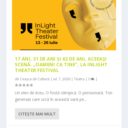
17 ANI, 31 DE ANI ȘI 62 DE ANI, ACEEAȘI
SCENĂ. „OAMENI CA TINE”, LA INLIGHT
THEATER FESTIVAL
de
Ceașca de Cultură
|
iul. 7, 2026
|
Teatru
|
0
|
Un elev de liceu. O fostă olimpică. O pensionară. Trei
generații care urcă în această vară pe...
CITEŞTE MAI MULT