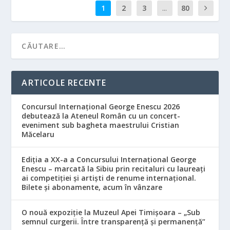
1
2
3
...
80
ARTICOLE RECENTE
Concursul Internațional George Enescu 2026
debutează la Ateneul Român cu un concert-
eveniment sub bagheta maestrului Cristian
Măcelaru
Ediția a XX-a a Concursului Internațional George
Enescu – marcată la Sibiu prin recitaluri cu laureați
ai competiției și artiști de renume internațional.
Bilete și abonamente, acum în vânzare
O nouă expoziție la Muzeul Apei Timișoara – „Sub
semnul curgerii. Între transparență și permanență”