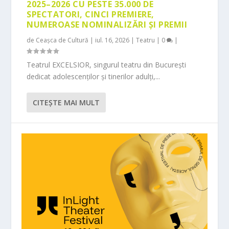
2025–2026 CU PESTE 35.000 DE
SPECTATORI, CINCI PREMIERE,
NUMEROASE NOMINALIZĂRI ȘI PREMII
de
Ceașca de Cultură
|
iul. 16, 2026
|
Teatru
|
0
|
Teatrul EXCELSIOR, singurul teatru din București
dedicat adolescenților și tinerilor adulți,...
CITEŞTE MAI MULT