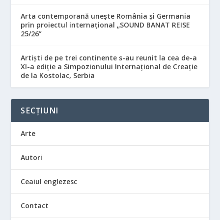
Arta contemporană unește România și Germania
prin proiectul internațional „SOUND BANAT REISE
25/26”
Artiști de pe trei continente s-au reunit la cea de-a
XI-a ediție a Simpozionului Internațional de Creație
de la Kostolac, Serbia
SECȚIUNI
Arte
Autori
Ceaiul englezesc
Contact