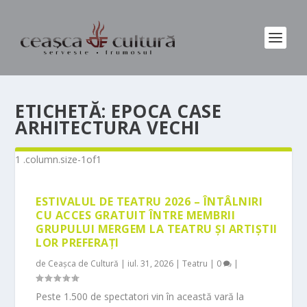
ETICHETĂ:
EPOCA CASE
ARHITECTURA VECHI
ESTIVALUL DE TEATRU 2026 – ÎNTÂLNIRI
CU ACCES GRATUIT ÎNTRE MEMBRII
GRUPULUI MERGEM LA TEATRU ȘI ARTIȘTII
LOR PREFERAȚI
de
Ceașca de Cultură
|
iul. 31, 2026
|
Teatru
|
0
|
Peste 1.500 de spectatori vin în această vară la