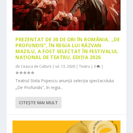
PREZENTAT DE 30 DE ORI ÎN ROMÂNIA, „DE
PROFUNDIS”, ÎN REGIA LUI RĂZVAN
MAZILU, A FOST SELECTAT ÎN FESTIVALUL
NAȚIONAL DE TEATRU, EDIȚIA 2026
de
Ceașca de Cultură
|
iul. 13, 2026
|
Teatru
|
0
|
Teatrul Stela Popescu anunță selecția spectacolului
„De Profundis”, în regia...
CITEŞTE MAI MULT