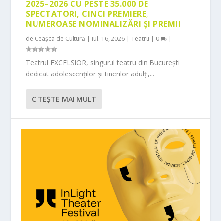
2025–2026 CU PESTE 35.000 DE
SPECTATORI, CINCI PREMIERE,
NUMEROASE NOMINALIZĂRI ȘI PREMII
de
Ceașca de Cultură
|
iul. 16, 2026
|
Teatru
|
0
|
Teatrul EXCELSIOR, singurul teatru din București
dedicat adolescenților și tinerilor adulți,...
CITEŞTE MAI MULT