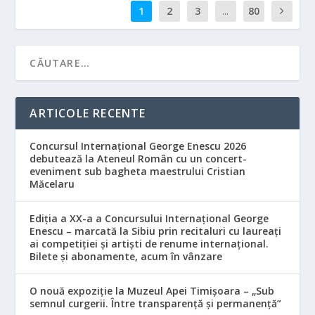
1
2
3
...
80
ARTICOLE RECENTE
Concursul Internațional George Enescu 2026
debutează la Ateneul Român cu un concert-
eveniment sub bagheta maestrului Cristian
Măcelaru
Ediția a XX-a a Concursului Internațional George
Enescu – marcată la Sibiu prin recitaluri cu laureați
ai competiției și artiști de renume internațional.
Bilete și abonamente, acum în vânzare
O nouă expoziție la Muzeul Apei Timișoara – „Sub
semnul curgerii. Între transparență și permanență”