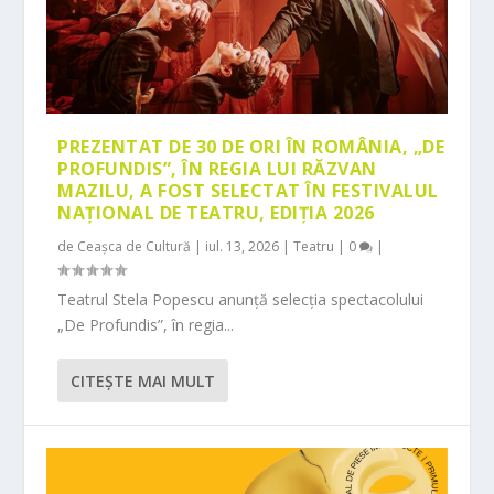
PREZENTAT DE 30 DE ORI ÎN ROMÂNIA, „DE
PROFUNDIS”, ÎN REGIA LUI RĂZVAN
MAZILU, A FOST SELECTAT ÎN FESTIVALUL
NAȚIONAL DE TEATRU, EDIȚIA 2026
de
Ceașca de Cultură
|
iul. 13, 2026
|
Teatru
|
0
|
Teatrul Stela Popescu anunță selecția spectacolului
„De Profundis”, în regia...
CITEŞTE MAI MULT