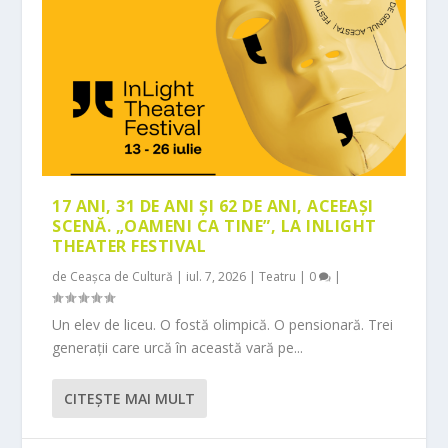
17 ANI, 31 DE ANI ȘI 62 DE ANI, ACEEAȘI
SCENĂ. „OAMENI CA TINE”, LA INLIGHT
THEATER FESTIVAL
de
Ceașca de Cultură
|
iul. 7, 2026
|
Teatru
|
0
|
Un elev de liceu. O fostă olimpică. O pensionară. Trei
generații care urcă în această vară pe...
CITEŞTE MAI MULT