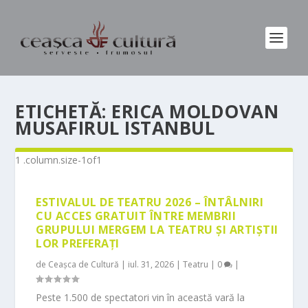
ETICHETĂ:
ERICA MOLDOVAN
MUSAFIRUL ISTANBUL
ESTIVALUL DE TEATRU 2026 – ÎNTÂLNIRI
CU ACCES GRATUIT ÎNTRE MEMBRII
GRUPULUI MERGEM LA TEATRU ȘI ARTIȘTII
LOR PREFERAȚI
de
Ceașca de Cultură
|
iul. 31, 2026
|
Teatru
|
0
|
Peste 1.500 de spectatori vin în această vară la