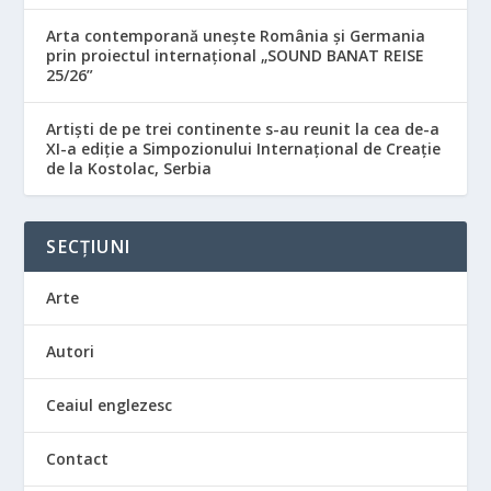
Arta contemporană unește România și Germania
prin proiectul internațional „SOUND BANAT REISE
25/26”
Artiști de pe trei continente s-au reunit la cea de-a
XI-a ediție a Simpozionului Internațional de Creație
de la Kostolac, Serbia
SECȚIUNI
Arte
Autori
Ceaiul englezesc
Contact