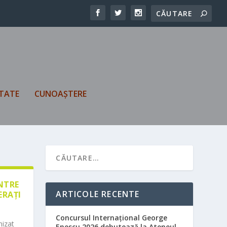
TATE
CUNOAȘTERE
ÎNTRE
ARTICOLE RECENTE
ERAȚI
Concursul Internațional George
nizat
Enescu 2026 debutează la Ateneul