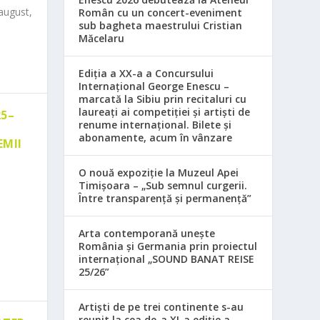
august,
Român cu un concert-eveniment
sub bagheta maestrului Cristian
Măcelaru
Ediția a XX-a a Concursului
Internațional George Enescu –
marcată la Sibiu prin recitaluri cu
laureați ai competiției și artiști de
25–
renume internațional. Bilete și
abonamente, acum în vânzare
EMII
O nouă expoziție la Muzeul Apei
Timișoara – „Sub semnul curgerii.
Între transparență și permanență”
Arta contemporană unește
România și Germania prin proiectul
internațional „SOUND BANAT REISE
25/26”
Artiști de pe trei continente s-au
reunit la cea de-a XI-a ediție a