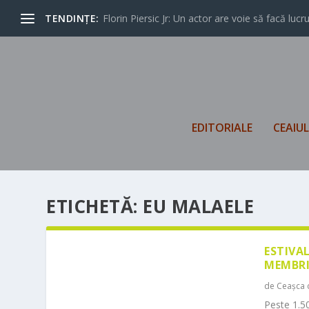
TENDINȚE:
Florin Piersic Jr: Un actor are voie să facă lucrur
EDITORIALE
CEAIU
ETICHETĂ:
EU MALAELE
ESTIVA
MEMBRI
de
Ceașca 
Peste 1.50