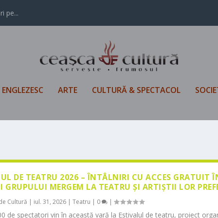
i pe...
L ENGLEZESC
ARTE
CULTURĂ & SPECTACOL
SOCIE
LUL DE TEATRU 2026 – ÎNTÂLNIRI CU ACCES GRATUIT 
I GRUPULUI MERGEM LA TEATRU ȘI ARTIȘTII LOR PREF
de Cultură
|
iul. 31, 2026
|
Teatru
|
0
|
0 de spectatori vin în această vară la Estivalul de teatru, proiect orga