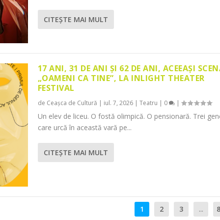
CITEŞTE MAI MULT
17 ANI, 31 DE ANI ȘI 62 DE ANI, ACEEAȘI SCEN
„OAMENI CA TINE”, LA INLIGHT THEATER
FESTIVAL
de
Ceașca de Cultură
|
iul. 7, 2026
|
Teatru
|
0
|
Un elev de liceu. O fostă olimpică. O pensionară. Trei gene
care urcă în această vară pe...
CITEŞTE MAI MULT
1
2
3
...