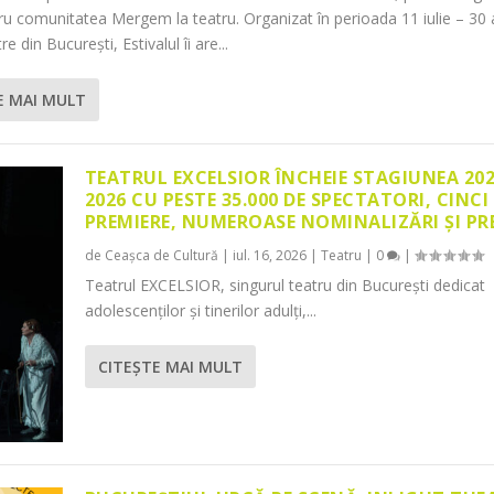
tru comunitatea Mergem la teatru. Organizat în perioada 11 iulie – 30 
re din București, Estivalul îi are...
E MAI MULT
TEATRUL EXCELSIOR ÎNCHEIE STAGIUNEA 20
2026 CU PESTE 35.000 DE SPECTATORI, CINCI
PREMIERE, NUMEROASE NOMINALIZĂRI ȘI PR
de
Ceașca de Cultură
|
iul. 16, 2026
|
Teatru
|
0
|
Teatrul EXCELSIOR, singurul teatru din București dedicat
adolescenților și tinerilor adulți,...
CITEŞTE MAI MULT