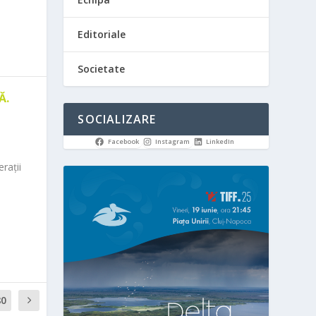
Editoriale
Societate
Ă.
SOCIALIZARE
Facebook
Instagram
LinkedIn
rații
80