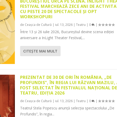
BUCUREȘTIUL URCĂ PE SCENĂ. INLIGHT THE
FESTIVAL MARCHEAZĂ ZECE ANI DE ACTIVITA
CU PESTE 20 DE SPECTACOLE ȘI OPT
WORKSHOPURI
de
Ceașca de Cultură
|
iul. 13, 2026
|
Teatru
|
0
|
Între 13 și 26 iulie 2026, Bucureștiul devine scena ediției
aniversare a InLight Theater Festival,...
CITEŞTE MAI MULT
PREZENTAT DE 30 DE ORI ÎN ROMÂNIA, „DE
PROFUNDIS”, ÎN REGIA LUI RĂZVAN MAZILU,
FOST SELECTAT ÎN FESTIVALUL NAȚIONAL D
TEATRU, EDIȚIA 2026
de
Ceașca de Cultură
|
iul. 13, 2026
|
Teatru
|
0
|
Teatrul Stela Popescu anunță selecția spectacolului „De
Profundis”, în regia...