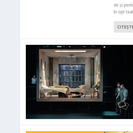
de și pen
în opt teat
CITEŞT