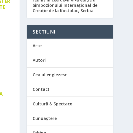
ATER
Simpozionului Internațional de
TE
Creație de la Kostolac, Serbia
SECȚIUNI
Arte
Autori
Ceaiul englezesc
Contact
 A
E
Cultură & Spectacol
Cunoaștere
Echipa