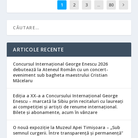
1
2
3
...
80
ARTICOLE RECENTE
Concursul Internațional George Enescu 2026
debutează la Ateneul Român cu un concert-
eveniment sub bagheta maestrului Cristian
Măcelaru
Ediția a XX-a a Concursului Internațional George
Enescu – marcată la Sibiu prin recitaluri cu laureați
ai competiției și artiști de renume internațional.
Bilete și abonamente, acum în vânzare
O nouă expoziție la Muzeul Apei Timișoara – „Sub
semnul curgerii. Între transparență și permanență”