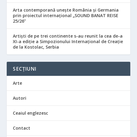
Arta contemporană unește România și Germania
prin proiectul internațional „SOUND BANAT REISE
25/26”
Artiști de pe trei continente s-au reunit la cea de-a
XI-a ediție a Simpozionului Internațional de Creație
de la Kostolac, Serbia
SECȚIUNI
Arte
Autori
Ceaiul englezesc
Contact