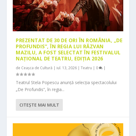
PREZENTAT DE 30 DE ORI ÎN ROMÂNIA, „DE
PROFUNDIS”, ÎN REGIA LUI RĂZVAN
MAZILU, A FOST SELECTAT ÎN FESTIVALUL
NAȚIONAL DE TEATRU, EDIȚIA 2026
de
Ceașca de Cultură
|
iul. 13, 2026
|
Teatru
|
0
|
Teatrul Stela Popescu anunță selecția spectacolului
„De Profundis”, în regia...
CITEŞTE MAI MULT