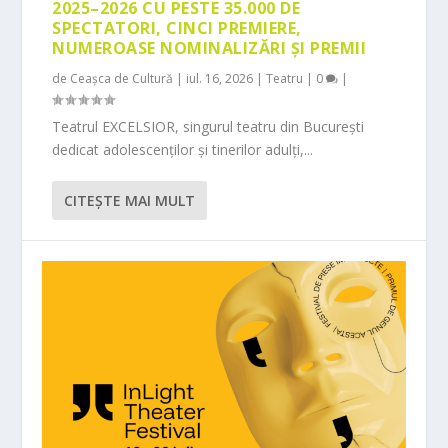
2025–2026 CU PESTE 35.000 DE
SPECTATORI, CINCI PREMIERE,
NUMEROASE NOMINALIZĂRI ȘI PREMII
de
Ceașca de Cultură
|
iul. 16, 2026
|
Teatru
|
0
|
Teatrul EXCELSIOR, singurul teatru din București
dedicat adolescenților și tinerilor adulți,...
CITEŞTE MAI MULT