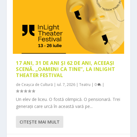
17 ANI, 31 DE ANI ȘI 62 DE ANI, ACEEAȘI
SCENĂ. „OAMENI CA TINE”, LA INLIGHT
THEATER FESTIVAL
de
Ceașca de Cultură
|
iul. 7, 2026
|
Teatru
|
0
|
Un elev de liceu. O fostă olimpică. O pensionară. Trei
generații care urcă în această vară pe...
CITEŞTE MAI MULT