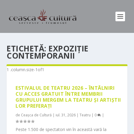
ETICHETĂ:
EXPOZIȚIE
CONTEMPORANII
ESTIVALUL DE TEATRU 2026 – ÎNTÂLNIRI
CU ACCES GRATUIT ÎNTRE MEMBRII
GRUPULUI MERGEM LA TEATRU ȘI ARTIȘTII
LOR PREFERAȚI
de
Ceașca de Cultură
|
iul. 31, 2026
|
Teatru
|
0
|
Peste 1.500 de spectatori vin în această vară la