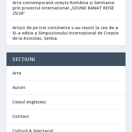
Arta contemporană unește România și Germania
prin proiectul internațional „SOUND BANAT REISE
25/26”
Artiști de pe trei continente s-au reunit la cea de-a
XI-a ediție a Simpozionului Internațional de Creație
de la Kostolac, Serbia
SECȚIUNI
Arte
Autori
Ceaiul englezesc
Contact
Cultură & Spectacol