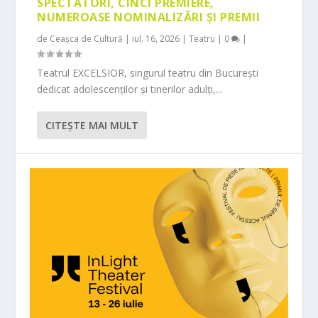
SPECTATORI, CINCI PREMIERE,
NUMEROASE NOMINALIZĂRI ȘI PREMII
de
Ceașca de Cultură
|
iul. 16, 2026
|
Teatru
|
0
|
Teatrul EXCELSIOR, singurul teatru din București
dedicat adolescenților și tinerilor adulți,...
CITEŞTE MAI MULT