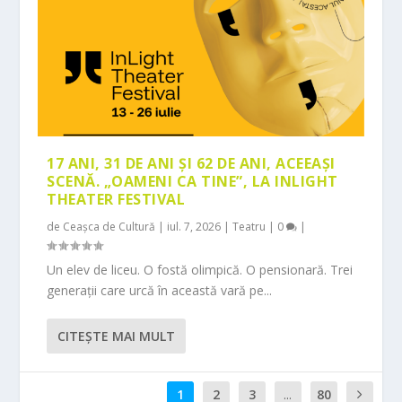
17 ANI, 31 DE ANI ȘI 62 DE ANI, ACEEAȘI
SCENĂ. „OAMENI CA TINE”, LA INLIGHT
THEATER FESTIVAL
de
Ceașca de Cultură
|
iul. 7, 2026
|
Teatru
|
0
|
Un elev de liceu. O fostă olimpică. O pensionară. Trei
generații care urcă în această vară pe...
CITEŞTE MAI MULT
1
2
3
...
80