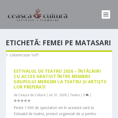
ETICHETĂ:
FEMEI PE MATASARI
ESTIVALUL DE TEATRU 2026 – ÎNTÂLNIRI
CU ACCES GRATUIT ÎNTRE MEMBRII
GRUPULUI MERGEM LA TEATRU ȘI ARTIȘTII
LOR PREFERAȚI
de
Ceașca de Cultură
|
iul. 31, 2026
|
Teatru
|
0
|
Peste 1.500 de spectatori vin în această vară la
Estivalul de teatru, proiect organizat de și pentru