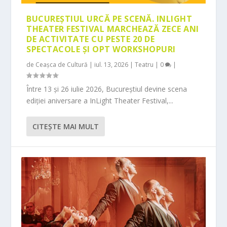
BUCUREȘTIUL URCĂ PE SCENĂ. INLIGHT
THEATER FESTIVAL MARCHEAZĂ ZECE ANI
DE ACTIVITATE CU PESTE 20 DE
SPECTACOLE ȘI OPT WORKSHOPURI
de
Ceașca de Cultură
|
iul. 13, 2026
|
Teatru
|
0
|
Între 13 și 26 iulie 2026, Bucureștiul devine scena
ediției aniversare a InLight Theater Festival,...
CITEŞTE MAI MULT