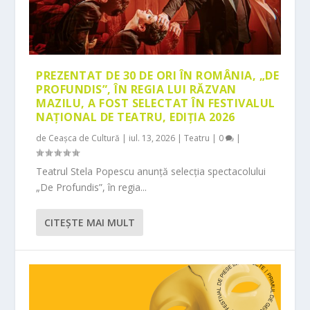
PREZENTAT DE 30 DE ORI ÎN ROMÂNIA, „DE
PROFUNDIS”, ÎN REGIA LUI RĂZVAN
MAZILU, A FOST SELECTAT ÎN FESTIVALUL
NAȚIONAL DE TEATRU, EDIȚIA 2026
de
Ceașca de Cultură
|
iul. 13, 2026
|
Teatru
|
0
|
Teatrul Stela Popescu anunță selecția spectacolului
„De Profundis”, în regia...
CITEŞTE MAI MULT