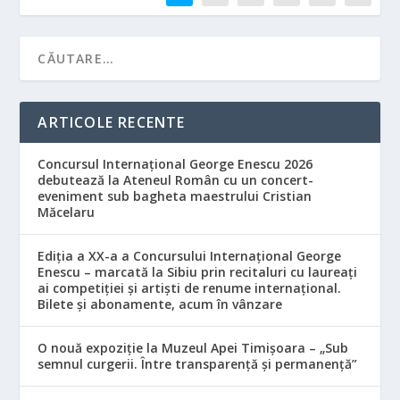
ARTICOLE RECENTE
Concursul Internațional George Enescu 2026
debutează la Ateneul Român cu un concert-
eveniment sub bagheta maestrului Cristian
Măcelaru
Ediția a XX-a a Concursului Internațional George
Enescu – marcată la Sibiu prin recitaluri cu laureați
ai competiției și artiști de renume internațional.
Bilete și abonamente, acum în vânzare
O nouă expoziție la Muzeul Apei Timișoara – „Sub
semnul curgerii. Între transparență și permanență”