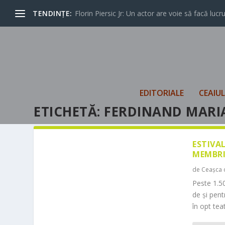
TENDINȚE:
Florin Piersic Jr: Un actor are voie să facă lucrur
EDITORIALE
CEAIU
ETICHETĂ:
FERDINAND MARI
ESTIVA
MEMBRI
de
Ceașca 
Peste 1.50
de și pen
în opt teat