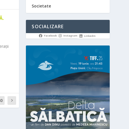
Societate
Ă.
SOCIALIZARE
Facebook
Instagram
LinkedIn
rații
80