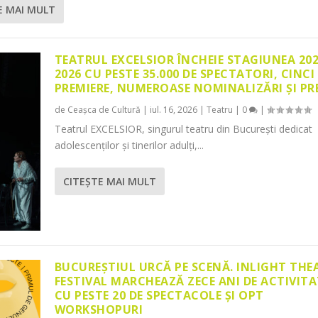
E MAI MULT
TEATRUL EXCELSIOR ÎNCHEIE STAGIUNEA 20
2026 CU PESTE 35.000 DE SPECTATORI, CINCI
PREMIERE, NUMEROASE NOMINALIZĂRI ȘI PR
de
Ceașca de Cultură
|
iul. 16, 2026
|
Teatru
|
0
|
Teatrul EXCELSIOR, singurul teatru din București dedicat
adolescenților și tinerilor adulți,...
CITEŞTE MAI MULT
BUCUREȘTIUL URCĂ PE SCENĂ. INLIGHT THE
FESTIVAL MARCHEAZĂ ZECE ANI DE ACTIVITA
CU PESTE 20 DE SPECTACOLE ȘI OPT
WORKSHOPURI