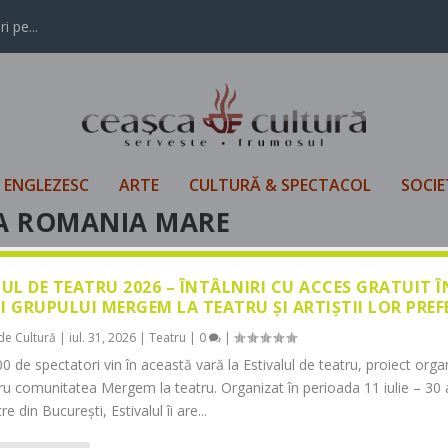
i pe...
L ENGLEZESC
ARTE
CULTURĂ & SPECTACOL
SOCIE
A ROMANIA MARE
LUL DE TEATRU 2026 – ÎNTÂLNIRI CU ACCES GRATUIT 
I GRUPULUI MERGEM LA TEATRU ȘI ARTIȘTII LOR PREF
de Cultură
|
iul. 31, 2026
|
Teatru
|
0
|
0 de spectatori vin în această vară la Estivalul de teatru, proiect orga
tru comunitatea Mergem la teatru. Organizat în perioada 11 iulie – 30 
re din București, Estivalul îi are...