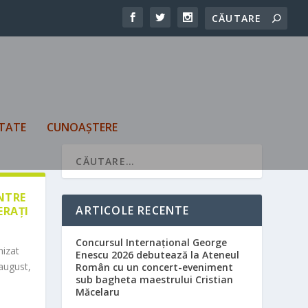
TATE
CUNOAȘTERE
ÎNTRE
ARTICOLE RECENTE
ERAȚI
Concursul Internațional George
nizat
Enescu 2026 debutează la Ateneul
august,
Român cu un concert-eveniment
sub bagheta maestrului Cristian
Măcelaru