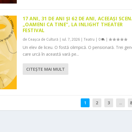
17 ANI, 31 DE ANI ȘI 62 DE ANI, ACEEAȘI SCEN
„OAMENI CA TINE”, LA INLIGHT THEATER
FESTIVAL
de
Ceașca de Cultură
|
iul. 7, 2026
|
Teatru
|
0
|
Un elev de liceu. O fostă olimpică. O pensionară. Trei gene
care urcă în această vară pe...
CITEŞTE MAI MULT
1
2
3
...