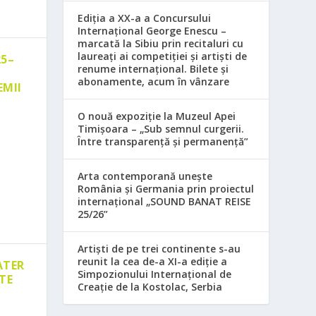
Ediția a XX-a a Concursului
Internațional George Enescu –
marcată la Sibiu prin recitaluri cu
laureați ai competiției și artiști de
25–
renume internațional. Bilete și
abonamente, acum în vânzare
EMII
O nouă expoziție la Muzeul Apei
Timișoara – „Sub semnul curgerii.
Între transparență și permanență”
Arta contemporană unește
România și Germania prin proiectul
internațional „SOUND BANAT REISE
25/26”
Artiști de pe trei continente s-au
reunit la cea de-a XI-a ediție a
ATER
Simpozionului Internațional de
TE
Creație de la Kostolac, Serbia