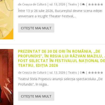
de
Ceașca de Cultură
|
iul. 13, 2026
|
Teatru
|
0
|
Între 13 și 26 iulie 2026, Bucureștiul devine scena ediției
aniversare a InLight Theater Festival,...
CITEŞTE MAI MULT
PREZENTAT DE 30 DE ORI ÎN ROMÂNIA, „DE
PROFUNDIS”, ÎN REGIA LUI RĂZVAN MAZILU,
FOST SELECTAT ÎN FESTIVALUL NAȚIONAL D
TEATRU, EDIȚIA 2026
de
Ceașca de Cultură
|
iul. 13, 2026
|
Teatru
|
0
|
Teatrul Stela Popescu anunță selecția spectacolului „De
Profundis”, în regia...
CITEŞTE MAI MULT