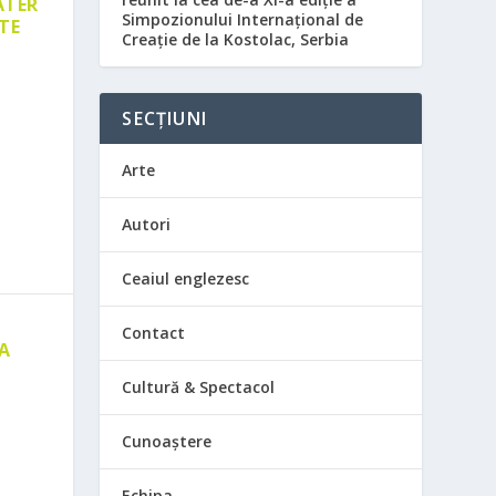
ATER
Simpozionului Internațional de
TE
Creație de la Kostolac, Serbia
SECȚIUNI
Arte
Autori
Ceaiul englezesc
Contact
 A
E
Cultură & Spectacol
Cunoaștere
Echipa