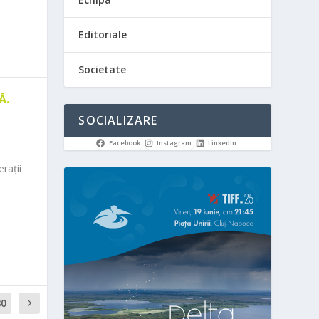
Editoriale
Societate
Ă.
SOCIALIZARE
Facebook
Instagram
LinkedIn
rații
80