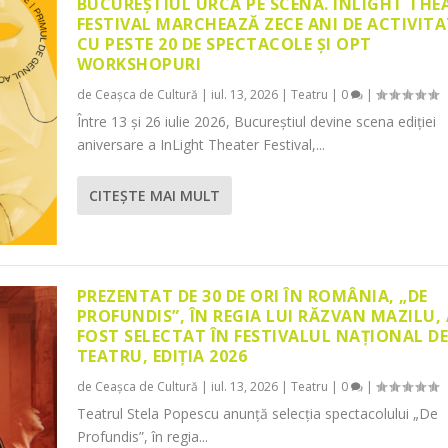
BUCUREȘTIUL URCĂ PE SCENĂ. INLIGHT THE
FESTIVAL MARCHEAZĂ ZECE ANI DE ACTIVITA
CU PESTE 20 DE SPECTACOLE ȘI OPT
WORKSHOPURI
de
Ceașca de Cultură
|
iul. 13, 2026
|
Teatru
|
0
|
Între 13 și 26 iulie 2026, Bucureștiul devine scena ediției
aniversare a InLight Theater Festival,...
CITEŞTE MAI MULT
PREZENTAT DE 30 DE ORI ÎN ROMÂNIA, „DE
PROFUNDIS”, ÎN REGIA LUI RĂZVAN MAZILU,
FOST SELECTAT ÎN FESTIVALUL NAȚIONAL D
TEATRU, EDIȚIA 2026
de
Ceașca de Cultură
|
iul. 13, 2026
|
Teatru
|
0
|
Teatrul Stela Popescu anunță selecția spectacolului „De
Profundis”, în regia...