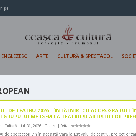
i pe...
L ENGLEZESC
ARTE
CULTURĂ & SPECTACOL
SOCIE
UROPEAN
LUL DE TEATRU 2026 – ÎNTÂLNIRI CU ACCES GRATUIT 
I GRUPULUI MERGEM LA TEATRU ȘI ARTIȘTII LOR PREF
de Cultură
|
iul. 31, 2026
|
Teatru
|
0
|
0 de spectatori vin în această vară la Estivalul de teatru, proiect orga