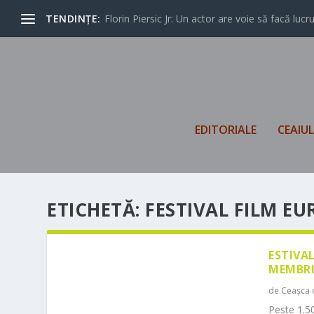
TENDINȚE:
Florin Piersic Jr: Un actor are voie să facă lucrur
EDITORIALE
CEAIU
ETICHETĂ:
FESTIVAL FILM E
ESTIVA
MEMBRI
de
Ceașca 
Peste 1.50