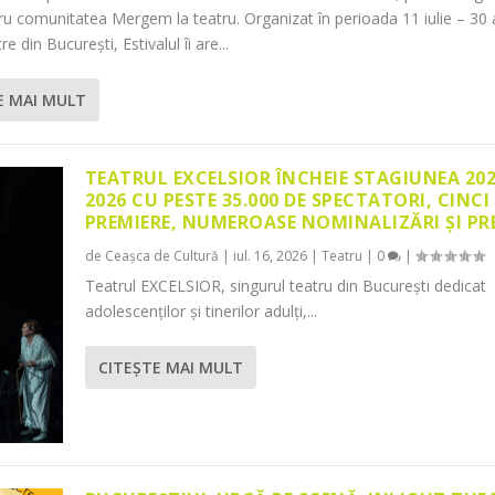
tru comunitatea Mergem la teatru. Organizat în perioada 11 iulie – 30 
re din București, Estivalul îi are...
E MAI MULT
TEATRUL EXCELSIOR ÎNCHEIE STAGIUNEA 20
2026 CU PESTE 35.000 DE SPECTATORI, CINCI
PREMIERE, NUMEROASE NOMINALIZĂRI ȘI PR
de
Ceașca de Cultură
|
iul. 16, 2026
|
Teatru
|
0
|
Teatrul EXCELSIOR, singurul teatru din București dedicat
adolescenților și tinerilor adulți,...
CITEŞTE MAI MULT