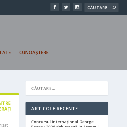
TATE
CUNOAȘTERE
ÎNTRE
ARTICOLE RECENTE
ERAȚI
Concursul Internațional George
nizat
Enescu 2026 debutează la Ateneul