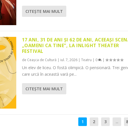
CITEŞTE MAI MULT
17 ANI, 31 DE ANI ȘI 62 DE ANI, ACEEAȘI SCEN
„OAMENI CA TINE”, LA INLIGHT THEATER
FESTIVAL
de
Ceașca de Cultură
|
iul. 7, 2026
|
Teatru
|
0
|
Un elev de liceu. O fostă olimpică. O pensionară. Trei gene
care urcă în această vară pe...
CITEŞTE MAI MULT
1
2
3
...