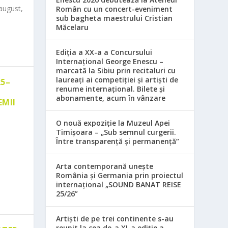
august,
Român cu un concert-eveniment
sub bagheta maestrului Cristian
Măcelaru
Ediția a XX-a a Concursului
Internațional George Enescu –
marcată la Sibiu prin recitaluri cu
laureați ai competiției și artiști de
25–
renume internațional. Bilete și
abonamente, acum în vânzare
EMII
O nouă expoziție la Muzeul Apei
Timișoara – „Sub semnul curgerii.
Între transparență și permanență”
Arta contemporană unește
România și Germania prin proiectul
internațional „SOUND BANAT REISE
25/26”
Artiști de pe trei continente s-au
reunit la cea de-a XI-a ediție a