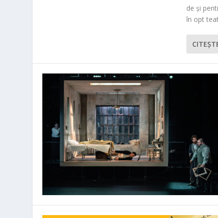
de și pen
în opt teat
CITEŞT