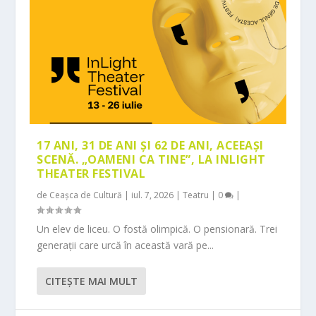
17 ANI, 31 DE ANI ȘI 62 DE ANI, ACEEAȘI
SCENĂ. „OAMENI CA TINE”, LA INLIGHT
THEATER FESTIVAL
de
Ceașca de Cultură
|
iul. 7, 2026
|
Teatru
|
0
|
Un elev de liceu. O fostă olimpică. O pensionară. Trei
generații care urcă în această vară pe...
CITEŞTE MAI MULT