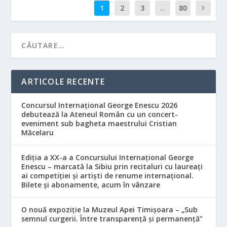
1
2
3
...
80
ARTICOLE RECENTE
Concursul Internațional George Enescu 2026
debutează la Ateneul Român cu un concert-
eveniment sub bagheta maestrului Cristian
Măcelaru
Ediția a XX-a a Concursului Internațional George
Enescu – marcată la Sibiu prin recitaluri cu laureați
ai competiției și artiști de renume internațional.
Bilete și abonamente, acum în vânzare
O nouă expoziție la Muzeul Apei Timișoara – „Sub
semnul curgerii. Între transparență și permanență”