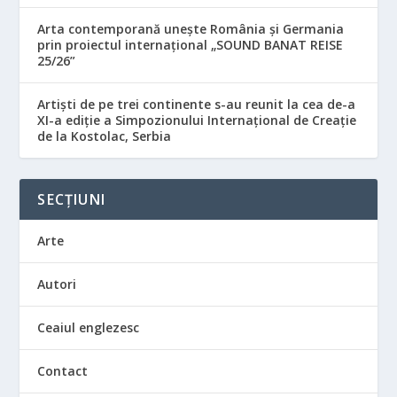
Arta contemporană unește România și Germania
prin proiectul internațional „SOUND BANAT REISE
25/26”
Artiști de pe trei continente s-au reunit la cea de-a
XI-a ediție a Simpozionului Internațional de Creație
de la Kostolac, Serbia
SECȚIUNI
Arte
Autori
Ceaiul englezesc
Contact