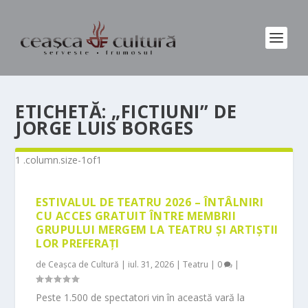
ETICHETĂ:
„FICTIUNI” DE
JORGE LUIS BORGES
ESTIVALUL DE TEATRU 2026 – ÎNTÂLNIRI
CU ACCES GRATUIT ÎNTRE MEMBRII
GRUPULUI MERGEM LA TEATRU ȘI ARTIȘTII
LOR PREFERAȚI
de
Ceașca de Cultură
|
iul. 31, 2026
|
Teatru
|
0
|
Peste 1.500 de spectatori vin în această vară la