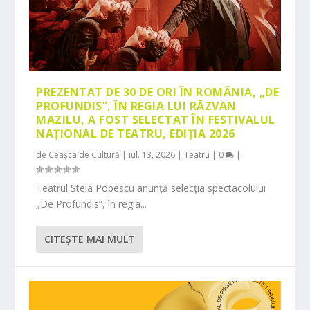
PREZENTAT DE 30 DE ORI ÎN ROMÂNIA, „DE
PROFUNDIS”, ÎN REGIA LUI RĂZVAN
MAZILU, A FOST SELECTAT ÎN FESTIVALUL
NAȚIONAL DE TEATRU, EDIȚIA 2026
de
Ceașca de Cultură
|
iul. 13, 2026
|
Teatru
|
0
|
Teatrul Stela Popescu anunță selecția spectacolului
„De Profundis”, în regia...
CITEŞTE MAI MULT