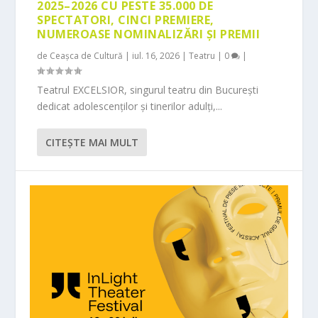
2025–2026 CU PESTE 35.000 DE
SPECTATORI, CINCI PREMIERE,
NUMEROASE NOMINALIZĂRI ȘI PREMII
de
Ceașca de Cultură
|
iul. 16, 2026
|
Teatru
|
0
|
Teatrul EXCELSIOR, singurul teatru din București
dedicat adolescenților și tinerilor adulți,...
CITEŞTE MAI MULT