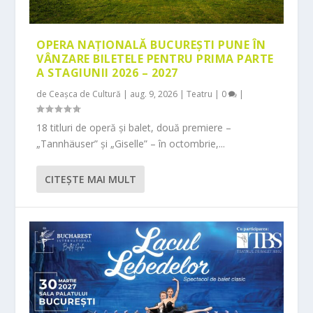
OPERA NAȚIONALĂ BUCUREȘTI PUNE ÎN
VÂNZARE BILETELE PENTRU PRIMA PARTE
A STAGIUNII 2026 – 2027
de
Ceașca de Cultură
|
aug. 9, 2026
|
Teatru
|
0
|
18 titluri de operă și balet, două premiere –
„Tannhäuser” și „Giselle” – în octombrie,...
CITEŞTE MAI MULT