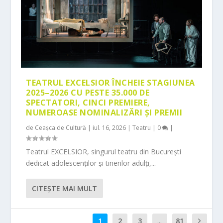
TEATRUL EXCELSIOR ÎNCHEIE STAGIUNEA
2025–2026 CU PESTE 35.000 DE
SPECTATORI, CINCI PREMIERE,
NUMEROASE NOMINALIZĂRI ȘI PREMII
de
Ceașca de Cultură
|
iul. 16, 2026
|
Teatru
|
0
|
Teatrul EXCELSIOR, singurul teatru din București
dedicat adolescenților și tinerilor adulți,...
CITEŞTE MAI MULT
1
2
3
...
81