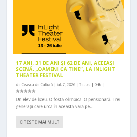
17 ANI, 31 DE ANI ȘI 62 DE ANI, ACEEAȘI
SCENĂ. „OAMENI CA TINE”, LA INLIGHT
THEATER FESTIVAL
de
Ceașca de Cultură
|
iul. 7, 2026
|
Teatru
|
0
|
Un elev de liceu. O fostă olimpică. O pensionară. Trei
generații care urcă în această vară pe...
CITEŞTE MAI MULT