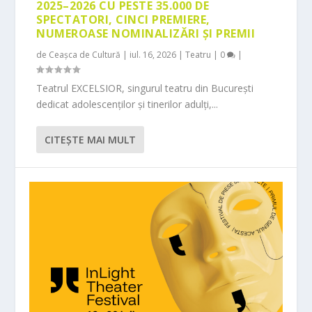
2025–2026 CU PESTE 35.000 DE
SPECTATORI, CINCI PREMIERE,
NUMEROASE NOMINALIZĂRI ȘI PREMII
de
Ceașca de Cultură
|
iul. 16, 2026
|
Teatru
|
0
|
Teatrul EXCELSIOR, singurul teatru din București
dedicat adolescenților și tinerilor adulți,...
CITEŞTE MAI MULT