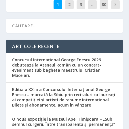
1
2
3
...
80
ARTICOLE RECENTE
Concursul Internațional George Enescu 2026
debutează la Ateneul Român cu un concert-
eveniment sub bagheta maestrului Cristian
Măcelaru
Ediția a XX-a a Concursului Internațional George
Enescu – marcată la Sibiu prin recitaluri cu laureați
ai competiției și artiști de renume internațional.
Bilete și abonamente, acum în vânzare
O nouă expoziție la Muzeul Apei Timișoara – „Sub
semnul curgerii. Între transparență și permanență”