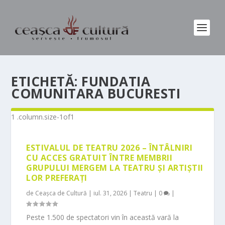
ETICHETĂ:
FUNDATIA
COMUNITARA BUCURESTI
ESTIVALUL DE TEATRU 2026 – ÎNTÂLNIRI
CU ACCES GRATUIT ÎNTRE MEMBRII
GRUPULUI MERGEM LA TEATRU ȘI ARTIȘTII
LOR PREFERAȚI
de
Ceașca de Cultură
|
iul. 31, 2026
|
Teatru
|
0
|
Peste 1.500 de spectatori vin în această vară la