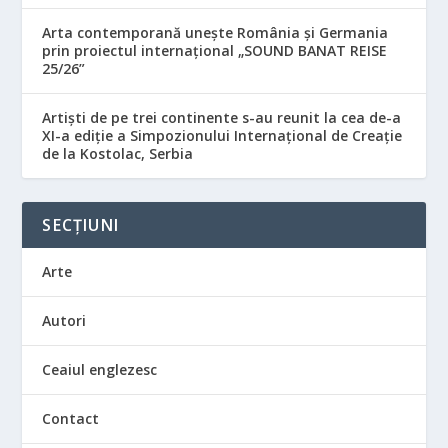
Arta contemporană unește România și Germania
prin proiectul internațional „SOUND BANAT REISE
25/26”
Artiști de pe trei continente s-au reunit la cea de-a
XI-a ediție a Simpozionului Internațional de Creație
de la Kostolac, Serbia
SECȚIUNI
Arte
Autori
Ceaiul englezesc
Contact