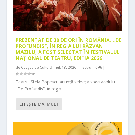
PREZENTAT DE 30 DE ORI ÎN ROMÂNIA, „DE
PROFUNDIS”, ÎN REGIA LUI RĂZVAN
MAZILU, A FOST SELECTAT ÎN FESTIVALUL
NAȚIONAL DE TEATRU, EDIȚIA 2026
de
Ceașca de Cultură
|
iul. 13, 2026
|
Teatru
|
0
|
Teatrul Stela Popescu anunță selecția spectacolului
„De Profundis”, în regia...
CITEŞTE MAI MULT