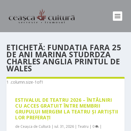
ETICHETĂ:
FUNDATIA FARA 25
DE ANI MARINA STUDRDZA
CHARLES ANGLIA PRINTUL DE
WALES
ESTIVALUL DE TEATRU 2026 – ÎNTÂLNIRI
CU ACCES GRATUIT ÎNTRE MEMBRII
GRUPULUI MERGEM LA TEATRU ȘI ARTIȘTII
LOR PREFERAȚI
de
Ceașca de Cultură
|
iul. 31, 2026
|
Teatru
|
0
|