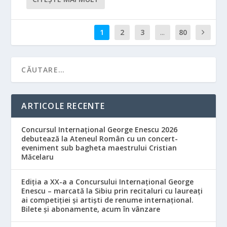
1
2
3
...
80
ARTICOLE RECENTE
Concursul Internațional George Enescu 2026
debutează la Ateneul Român cu un concert-
eveniment sub bagheta maestrului Cristian
Măcelaru
Ediția a XX-a a Concursului Internațional George
Enescu – marcată la Sibiu prin recitaluri cu laureați
ai competiției și artiști de renume internațional.
Bilete și abonamente, acum în vânzare