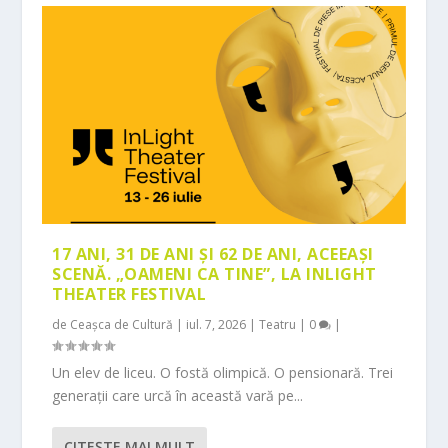
17 ANI, 31 DE ANI ȘI 62 DE ANI, ACEEAȘI
SCENĂ. „OAMENI CA TINE”, LA INLIGHT
THEATER FESTIVAL
de
Ceașca de Cultură
|
iul. 7, 2026
|
Teatru
|
0
|
Un elev de liceu. O fostă olimpică. O pensionară. Trei
generații care urcă în această vară pe...
CITEŞTE MAI MULT