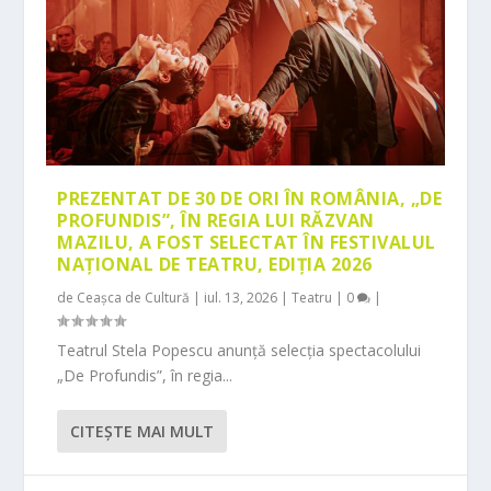
PREZENTAT DE 30 DE ORI ÎN ROMÂNIA, „DE
PROFUNDIS”, ÎN REGIA LUI RĂZVAN
MAZILU, A FOST SELECTAT ÎN FESTIVALUL
NAȚIONAL DE TEATRU, EDIȚIA 2026
de
Ceașca de Cultură
|
iul. 13, 2026
|
Teatru
|
0
|
Teatrul Stela Popescu anunță selecția spectacolului
„De Profundis”, în regia...
CITEŞTE MAI MULT