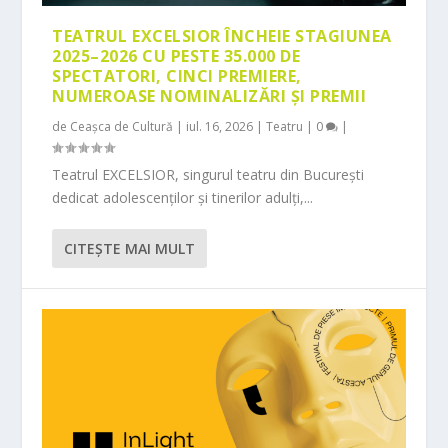
TEATRUL EXCELSIOR ÎNCHEIE STAGIUNEA
2025–2026 CU PESTE 35.000 DE
SPECTATORI, CINCI PREMIERE,
NUMEROASE NOMINALIZĂRI ȘI PREMII
de
Ceașca de Cultură
|
iul. 16, 2026
|
Teatru
|
0
|
Teatrul EXCELSIOR, singurul teatru din București
dedicat adolescenților și tinerilor adulți,...
CITEŞTE MAI MULT