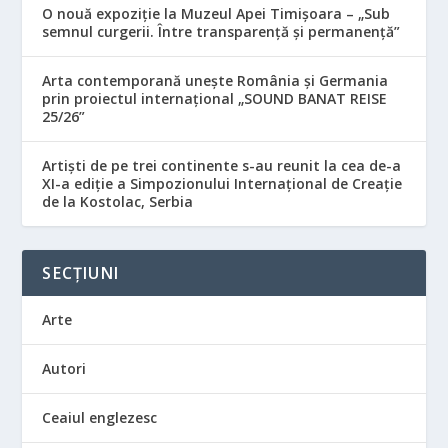
O nouă expoziție la Muzeul Apei Timișoara – „Sub
semnul curgerii. Între transparență și permanență”
Arta contemporană unește România și Germania
prin proiectul internațional „SOUND BANAT REISE
25/26”
Artiști de pe trei continente s-au reunit la cea de-a
XI-a ediție a Simpozionului Internațional de Creație
de la Kostolac, Serbia
SECȚIUNI
Arte
Autori
Ceaiul englezesc