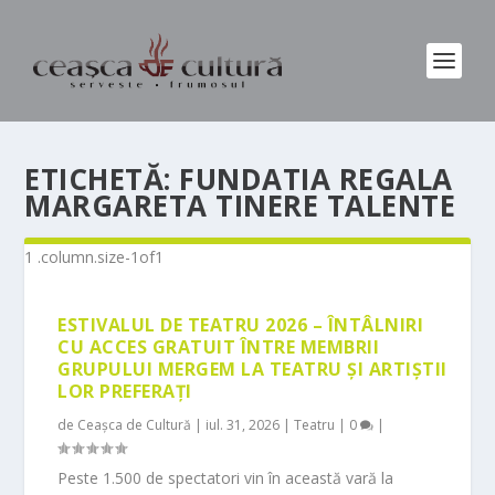
ETICHETĂ:
FUNDATIA REGALA
MARGARETA TINERE TALENTE
ESTIVALUL DE TEATRU 2026 – ÎNTÂLNIRI
CU ACCES GRATUIT ÎNTRE MEMBRII
GRUPULUI MERGEM LA TEATRU ȘI ARTIȘTII
LOR PREFERAȚI
de
Ceașca de Cultură
|
iul. 31, 2026
|
Teatru
|
0
|
Peste 1.500 de spectatori vin în această vară la