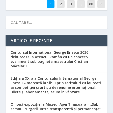
1
2
3
...
80
ARTICOLE RECENTE
Concursul Internațional George Enescu 2026
debutează la Ateneul Român cu un concert-
eveniment sub bagheta maestrului Cristian
Măcelaru
Ediția a XX-a a Concursului Internațional George
Enescu – marcată la Sibiu prin recitaluri cu laureați
ai competiției și artiști de renume internațional.
Bilete și abonamente, acum în vânzare
O nouă expoziție la Muzeul Apei Timișoara – „Sub
semnul curgerii. Între transparență și permanență”