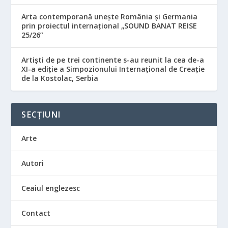
Arta contemporană unește România și Germania
prin proiectul internațional „SOUND BANAT REISE
25/26”
Artiști de pe trei continente s-au reunit la cea de-a
XI-a ediție a Simpozionului Internațional de Creație
de la Kostolac, Serbia
SECȚIUNI
Arte
Autori
Ceaiul englezesc
Contact