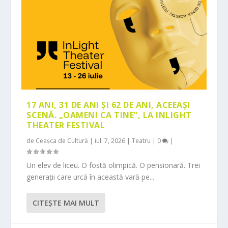
17 ANI, 31 DE ANI ȘI 62 DE ANI, ACEEAȘI
SCENĂ. „OAMENI CA TINE”, LA INLIGHT
THEATER FESTIVAL
de
Ceașca de Cultură
|
iul. 7, 2026
|
Teatru
|
0
|
Un elev de liceu. O fostă olimpică. O pensionară. Trei
generații care urcă în această vară pe...
CITEŞTE MAI MULT