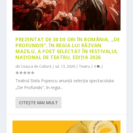
PREZENTAT DE 30 DE ORI ÎN ROMÂNIA, „DE
PROFUNDIS”, ÎN REGIA LUI RĂZVAN
MAZILU, A FOST SELECTAT ÎN FESTIVALUL
NAȚIONAL DE TEATRU, EDIȚIA 2026
de
Ceașca de Cultură
|
iul. 13, 2026
|
Teatru
|
0
|
Teatrul Stela Popescu anunță selecția spectacolului
„De Profundis”, în regia...
CITEŞTE MAI MULT