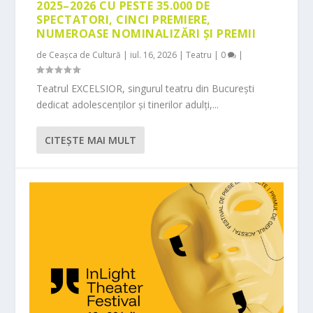
2025–2026 CU PESTE 35.000 DE
SPECTATORI, CINCI PREMIERE,
NUMEROASE NOMINALIZĂRI ȘI PREMII
de
Ceașca de Cultură
|
iul. 16, 2026
|
Teatru
|
0
|
Teatrul EXCELSIOR, singurul teatru din București
dedicat adolescenților și tinerilor adulți,...
CITEŞTE MAI MULT