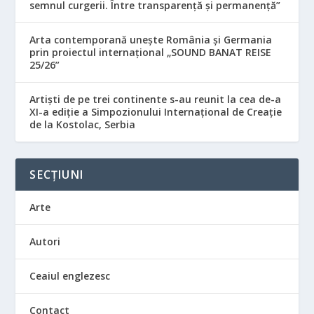
semnul curgerii. Între transparență și permanență”
Arta contemporană unește România și Germania
prin proiectul internațional „SOUND BANAT REISE
25/26”
Artiști de pe trei continente s-au reunit la cea de-a
XI-a ediție a Simpozionului Internațional de Creație
de la Kostolac, Serbia
SECȚIUNI
Arte
Autori
Ceaiul englezesc
Contact