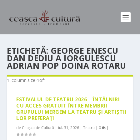
ETICHETĂ:
GEORGE ENESCU
DAN DEDIU A IORGULESCU
ADRIAN POP DOINA ROTARU
ESTIVALUL DE TEATRU 2026 – ÎNTÂLNIRI
CU ACCES GRATUIT ÎNTRE MEMBRII
GRUPULUI MERGEM LA TEATRU ȘI ARTIȘTII
LOR PREFERAȚI
de
Ceașca de Cultură
|
iul. 31, 2026
|
Teatru
|
0
|