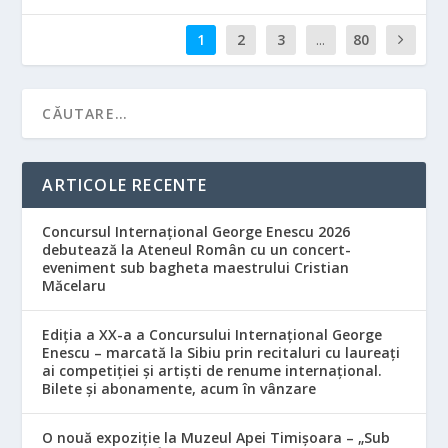
1
2
3
...
80
ARTICOLE RECENTE
Concursul Internațional George Enescu 2026
debutează la Ateneul Român cu un concert-
eveniment sub bagheta maestrului Cristian
Măcelaru
Ediția a XX-a a Concursului Internațional George
Enescu – marcată la Sibiu prin recitaluri cu laureați
ai competiției și artiști de renume internațional.
Bilete și abonamente, acum în vânzare
O nouă expoziție la Muzeul Apei Timișoara – „Sub