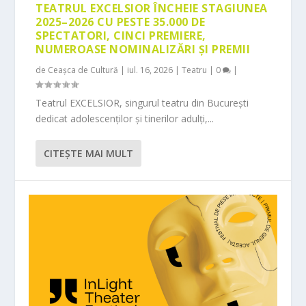
TEATRUL EXCELSIOR ÎNCHEIE STAGIUNEA
2025–2026 CU PESTE 35.000 DE
SPECTATORI, CINCI PREMIERE,
NUMEROASE NOMINALIZĂRI ȘI PREMII
de
Ceașca de Cultură
|
iul. 16, 2026
|
Teatru
|
0
|
Teatrul EXCELSIOR, singurul teatru din București
dedicat adolescenților și tinerilor adulți,...
CITEŞTE MAI MULT