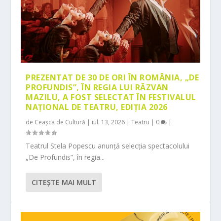
PREZENTAT DE 30 DE ORI ÎN ROMÂNIA, „DE
PROFUNDIS”, ÎN REGIA LUI RĂZVAN
MAZILU, A FOST SELECTAT ÎN FESTIVALUL
NAȚIONAL DE TEATRU, EDIȚIA 2026
de
Ceașca de Cultură
|
iul. 13, 2026
|
Teatru
|
0
|
Teatrul Stela Popescu anunță selecția spectacolului
„De Profundis”, în regia...
CITEŞTE MAI MULT