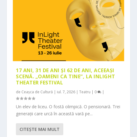
17 ANI, 31 DE ANI ȘI 62 DE ANI, ACEEAȘI
SCENĂ. „OAMENI CA TINE”, LA INLIGHT
THEATER FESTIVAL
de
Ceașca de Cultură
|
iul. 7, 2026
|
Teatru
|
0
|
Un elev de liceu. O fostă olimpică. O pensionară. Trei
generații care urcă în această vară pe...
CITEŞTE MAI MULT