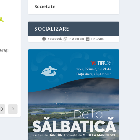
Societate
Ă.
SOCIALIZARE
Facebook
Instagram
LinkedIn
rații
80