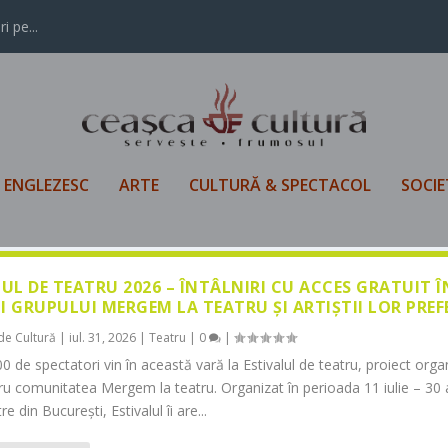
i pe...
L ENGLEZESC
ARTE
CULTURĂ & SPECTACOL
SOCIE
LUL DE TEATRU 2026 – ÎNTÂLNIRI CU ACCES GRATUIT 
I GRUPULUI MERGEM LA TEATRU ȘI ARTIȘTII LOR PREF
de Cultură
|
iul. 31, 2026
|
Teatru
|
0
|
0 de spectatori vin în această vară la Estivalul de teatru, proiect orga
tru comunitatea Mergem la teatru. Organizat în perioada 11 iulie – 30 
re din București, Estivalul îi are...