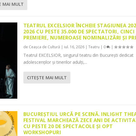
E MAI MULT
TEATRUL EXCELSIOR ÎNCHEIE STAGIUNEA 20
2026 CU PESTE 35.000 DE SPECTATORI, CINCI
PREMIERE, NUMEROASE NOMINALIZĂRI ȘI PR
de
Ceașca de Cultură
|
iul. 16, 2026
|
Teatru
|
0
|
Teatrul EXCELSIOR, singurul teatru din București dedicat
adolescenților și tinerilor adulți,...
CITEŞTE MAI MULT
BUCUREȘTIUL URCĂ PE SCENĂ. INLIGHT THE
FESTIVAL MARCHEAZĂ ZECE ANI DE ACTIVITA
CU PESTE 20 DE SPECTACOLE ȘI OPT
WORKSHOPURI