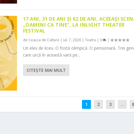
17 ANI, 31 DE ANI ȘI 62 DE ANI, ACEEAȘI SCEN
„OAMENI CA TINE”, LA INLIGHT THEATER
FESTIVAL
de
Ceașca de Cultură
|
iul. 7, 2026
|
Teatru
|
0
|
Un elev de liceu. O fostă olimpică. O pensionară. Trei gene
care urcă în această vară pe...
CITEŞTE MAI MULT
1
2
3
...