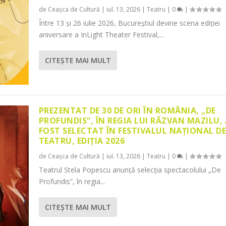
de
Ceașca de Cultură
|
iul. 13, 2026
|
Teatru
|
0
|
Între 13 și 26 iulie 2026, Bucureștiul devine scena ediției
aniversare a InLight Theater Festival,...
CITEŞTE MAI MULT
PREZENTAT DE 30 DE ORI ÎN ROMÂNIA, „DE
PROFUNDIS”, ÎN REGIA LUI RĂZVAN MAZILU,
FOST SELECTAT ÎN FESTIVALUL NAȚIONAL D
TEATRU, EDIȚIA 2026
de
Ceașca de Cultură
|
iul. 13, 2026
|
Teatru
|
0
|
Teatrul Stela Popescu anunță selecția spectacolului „De
Profundis”, în regia...
CITEŞTE MAI MULT