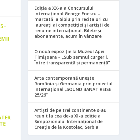
Ediția a XX-a a Concursului
Internațional George Enescu –
marcată la Sibiu prin recitaluri cu
laureați ai competiției și artiști de
25–
renume internațional. Bilete și
abonamente, acum în vânzare
EMII
O nouă expoziție la Muzeul Apei
Timișoara – „Sub semnul curgerii.
Între transparență și permanență”
Arta contemporană unește
România și Germania prin proiectul
internațional „SOUND BANAT REISE
25/26”
Artiști de pe trei continente s-au
reunit la cea de-a XI-a ediție a
ATER
Simpozionului Internațional de
TE
Creație de la Kostolac, Serbia