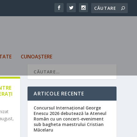
TATE
CUNOAȘTERE
ÎNTRE
ARTICOLE RECENTE
ERAȚI
Concursul Internațional George
nizat
Enescu 2026 debutează la Ateneul
august,
Român cu un concert-eveniment
sub bagheta maestrului Cristian
Măcelaru