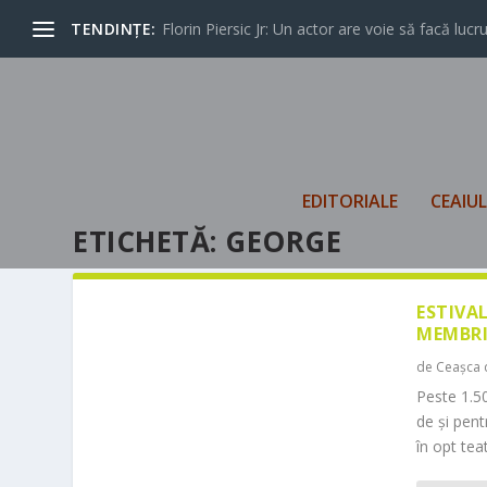
TENDINȚE:
Florin Piersic Jr: Un actor are voie să facă lucrur
EDITORIALE
CEAIU
ETICHETĂ:
GEORGE
ESTIVA
MEMBRI
de
Ceașca 
Peste 1.50
de și pen
în opt teat