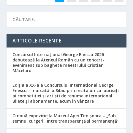
ARTICOLE RECENTE
Concursul Internațional George Enescu 2026
debutează la Ateneul Român cu un concert-
eveniment sub bagheta maestrului Cristian
Măcelaru
Ediția a XX-a a Concursului Internațional George
Enescu – marcată la Sibiu prin recitaluri cu laureați
ai competiției și artiști de renume internațional.
Bilete și abonamente, acum în vânzare
O nouă expoziție la Muzeul Apei Timișoara – „Sub
semnul curgerii. Între transparență și permanență”