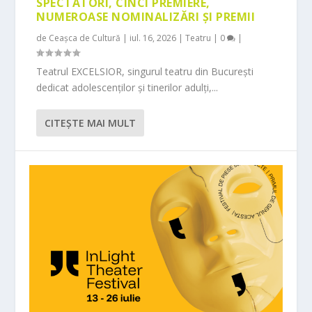
SPECTATORI, CINCI PREMIERE,
NUMEROASE NOMINALIZĂRI ȘI PREMII
de
Ceașca de Cultură
|
iul. 16, 2026
|
Teatru
|
0
|
Teatrul EXCELSIOR, singurul teatru din București
dedicat adolescenților și tinerilor adulți,...
CITEŞTE MAI MULT