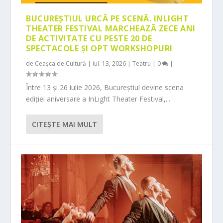
BUCUREȘTIUL URCĂ PE SCENĂ. INLIGHT
THEATER FESTIVAL MARCHEAZĂ ZECE ANI
DE ACTIVITATE CU PESTE 20 DE
SPECTACOLE ȘI OPT WORKSHOPURI
de
Ceașca de Cultură
|
iul. 13, 2026
|
Teatru
|
0
|
Între 13 și 26 iulie 2026, Bucureștiul devine scena
ediției aniversare a InLight Theater Festival,...
CITEŞTE MAI MULT