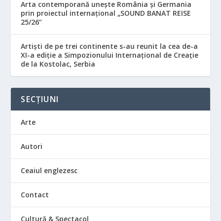
Arta contemporană unește România și Germania
prin proiectul internațional „SOUND BANAT REISE
25/26”
Artiști de pe trei continente s-au reunit la cea de-a
XI-a ediție a Simpozionului Internațional de Creație
de la Kostolac, Serbia
SECȚIUNI
Arte
Autori
Ceaiul englezesc
Contact
Cultură & Spectacol