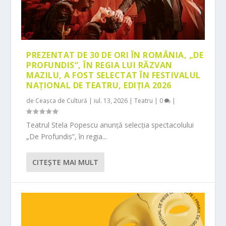
PREZENTAT DE 30 DE ORI ÎN ROMÂNIA, „DE
PROFUNDIS”, ÎN REGIA LUI RĂZVAN
MAZILU, A FOST SELECTAT ÎN FESTIVALUL
NAȚIONAL DE TEATRU, EDIȚIA 2026
de
Ceașca de Cultură
|
iul. 13, 2026
|
Teatru
|
0
|
Teatrul Stela Popescu anunță selecția spectacolului
„De Profundis”, în regia...
CITEŞTE MAI MULT