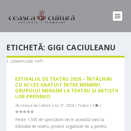
ETICHETĂ:
GIGI CACIULEANU
ESTIVALUL DE TEATRU 2026 – ÎNTÂLNIRI
CU ACCES GRATUIT ÎNTRE MEMBRII
GRUPULUI MERGEM LA TEATRU ȘI ARTIȘTII
LOR PREFERAȚI
de
Ceașca de Cultură
|
iul. 31, 2026
|
Teatru
|
0
|
Peste 1.500 de spectatori vin în această vară la
Estivalul de teatru, proiect organizat de și pentru