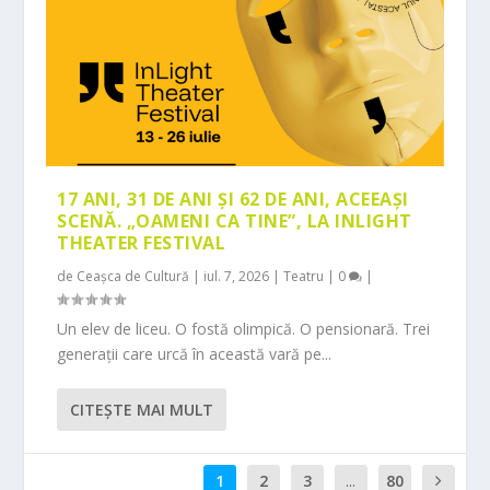
17 ANI, 31 DE ANI ȘI 62 DE ANI, ACEEAȘI
SCENĂ. „OAMENI CA TINE”, LA INLIGHT
THEATER FESTIVAL
de
Ceașca de Cultură
|
iul. 7, 2026
|
Teatru
|
0
|
Un elev de liceu. O fostă olimpică. O pensionară. Trei
generații care urcă în această vară pe...
CITEŞTE MAI MULT
1
2
3
...
80