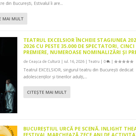
re din București, Estivalul îi are...
E MAI MULT
TEATRUL EXCELSIOR ÎNCHEIE STAGIUNEA 20
2026 CU PESTE 35.000 DE SPECTATORI, CINCI
PREMIERE, NUMEROASE NOMINALIZĂRI ȘI PR
de
Ceașca de Cultură
|
iul. 16, 2026
|
Teatru
|
0
|
Teatrul EXCELSIOR, singurul teatru din București dedicat
adolescenților și tinerilor adulți,...
CITEŞTE MAI MULT
BUCUREȘTIUL URCĂ PE SCENĂ. INLIGHT THE
FESTIVAL MARCHEAZĂ ZECE ANI DE ACTIVITA