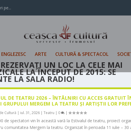
i pe...
L ENGLEZESC
ARTE
CULTURĂ & SPECTACOL
SOCIE
 REZERVAŢI UN LOC LA CELE MAI
CALE LA ÎNCEPUT DE 2015: SE
TE LA SALA RADIO!
LUL DE TEATRU 2026 – ÎNTÂLNIRI CU ACCES GRATUIT 
I GRUPULUI MERGEM LA TEATRU ȘI ARTIȘTII LOR PREF
de Cultură
|
iul. 31, 2026
|
Teatru
|
0
|
0 de spectatori vin în această vară la Estivalul de teatru, proiect orga
tru comunitatea Mergem la teatru. Organizat în perioada 11 iulie – 30 