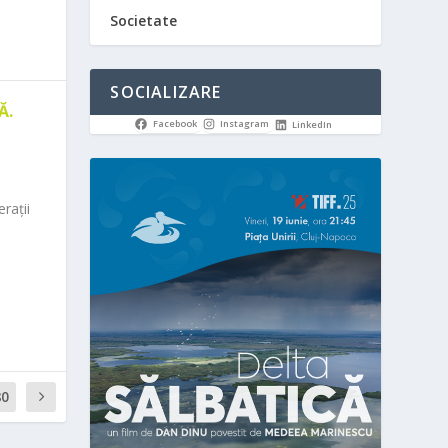
Societate
SOCIALIZARE
Ă.
Facebook
Instagram
LinkedIn
rații
80