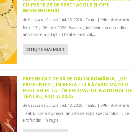
CU PESTE 20 DE SPECTACOLE ȘI OPT
WORKSHOPURI
de
Ceașca de Cultură
|
iul. 13, 2026
|
Teatru
|
0
|
Între 13 și 26 iulie 2026, Bucureștiul devine scena ediției
aniversare a InLight Theater Festival,...
CITEŞTE MAI MULT
PREZENTAT DE 30 DE ORI ÎN ROMÂNIA, „DE
PROFUNDIS”, ÎN REGIA LUI RĂZVAN MAZILU,
FOST SELECTAT ÎN FESTIVALUL NAȚIONAL D
TEATRU, EDIȚIA 2026
de
Ceașca de Cultură
|
iul. 13, 2026
|
Teatru
|
0
|
Teatrul Stela Popescu anunță selecția spectacolului „De
Profundis”, în regia...