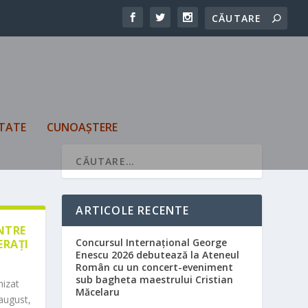
TATE
CUNOAȘTERE
ARTICOLE RECENTE
ÎNTRE
Concursul Internațional George
ERAȚI
Enescu 2026 debutează la Ateneul
Român cu un concert-eveniment
sub bagheta maestrului Cristian
nizat
Măcelaru
august,