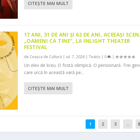
CITEŞTE MAI MULT
17 ANI, 31 DE ANI ȘI 62 DE ANI, ACEEAȘI SCEN
„OAMENI CA TINE”, LA INLIGHT THEATER
FESTIVAL
de
Ceașca de Cultură
|
iul. 7, 2026
|
Teatru
|
0
|
Un elev de liceu. O fostă olimpică. O pensionară. Trei gene
care urcă în această vară pe...
CITEŞTE MAI MULT
1
2
3
...