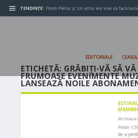
TENDINȚE:
Florin Piersic Jr: Un actor are voie să facă lucrur
EDITORIALE
CEAIU
ETICHETĂ:
GRĂBIŢI-VĂ SĂ VĂ
FRUMOASE EVENIMENTE MUZI
LANSEAZĂ NOILE ABONAMEN
ESTIVA
MEMBRI
de
Ceașca 
Peste 1.50
de și pen