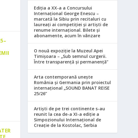
Ediția a XX-a a Concursului
Internațional George Enescu –
marcată la Sibiu prin recitaluri cu
laureați ai competiției și artiști de
renume internațional. Bilete și
abonamente, acum în vânzare
25–
O nouă expoziție la Muzeul Apei
EMII
Timișoara – „Sub semnul curgerii.
Între transparență și permanență”
Arta contemporană unește
România și Germania prin proiectul
internațional „SOUND BANAT REISE
25/26”
Artiști de pe trei continente s-au
reunit la cea de-a XI-a ediție a
Simpozionului Internațional de
Creație de la Kostolac, Serbia
ATER
TE