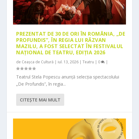
PREZENTAT DE 30 DE ORI ÎN ROMÂNIA, „DE
PROFUNDIS”, ÎN REGIA LUI RĂZVAN
MAZILU, A FOST SELECTAT ÎN FESTIVALUL
NAȚIONAL DE TEATRU, EDIȚIA 2026
de
Ceașca de Cultură
|
iul. 13, 2026
|
Teatru
|
0
|
Teatrul Stela Popescu anunță selecția spectacolului
„De Profundis”, în regia...
CITEŞTE MAI MULT