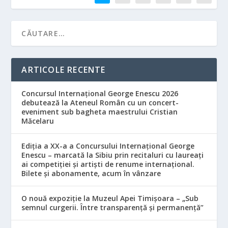
ARTICOLE RECENTE
Concursul Internațional George Enescu 2026
debutează la Ateneul Român cu un concert-
eveniment sub bagheta maestrului Cristian
Măcelaru
Ediția a XX-a a Concursului Internațional George
Enescu – marcată la Sibiu prin recitaluri cu laureați
ai competiției și artiști de renume internațional.
Bilete și abonamente, acum în vânzare
O nouă expoziție la Muzeul Apei Timișoara – „Sub
semnul curgerii. Între transparență și permanență”