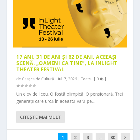
17 ANI, 31 DE ANI ȘI 62 DE ANI, ACEEAȘI
SCENĂ. „OAMENI CA TINE”, LA INLIGHT
THEATER FESTIVAL
de
Ceașca de Cultură
|
iul. 7, 2026
|
Teatru
|
0
|
Un elev de liceu. O fostă olimpică. O pensionară. Trei
generații care urcă în această vară pe...
CITEŞTE MAI MULT
1
2
3
...
80