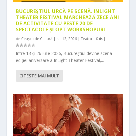
BUCUREȘTIUL URCĂ PE SCENĂ. INLIGHT
THEATER FESTIVAL MARCHEAZĂ ZECE ANI
DE ACTIVITATE CU PESTE 20 DE
SPECTACOLE ȘI OPT WORKSHOPURI
de
Ceașca de Cultură
|
iul. 13, 2026
|
Teatru
|
0
|
Între 13 și 26 iulie 2026, Bucureștiul devine scena
ediției aniversare a InLight Theater Festival,...
CITEŞTE MAI MULT