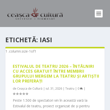
ETICHETĂ:
IASI
ESTIVALUL DE TEATRU 2026 – ÎNTÂLNIRI
CU ACCES GRATUIT ÎNTRE MEMBRII
GRUPULUI MERGEM LA TEATRU ȘI ARTIȘTII
LOR PREFERAȚI
de
Ceașca de Cultură
|
iul. 31, 2026
|
Teatru
|
0
|
Peste 1.500 de spectatori vin în această vară la
Estivalul de teatru, proiect organizat de și pentru