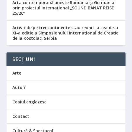
Arta contemporană unește România și Germania
prin proiectul internațional „SOUND BANAT REISE
25/26”
Artiști de pe trei continente s-au reunit la cea de-a
XI-a ediție a Simpozionului Internațional de Creație
de la Kostolac, Serbia
SECȚIUNI
Arte
Autori
Ceaiul englezesc
Contact
Cultură & Spectacol