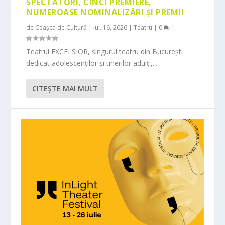
SPECTATORI, CINCI PREMIERE,
NUMEROASE NOMINALIZĂRI ȘI PREMII
de
Ceașca de Cultură
|
iul. 16, 2026
|
Teatru
|
0
|
Teatrul EXCELSIOR, singurul teatru din București
dedicat adolescenților și tinerilor adulți,...
CITEŞTE MAI MULT