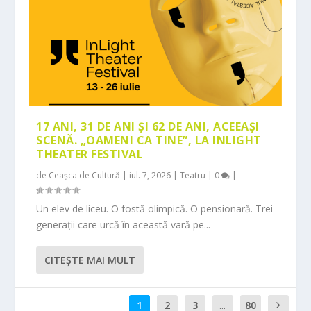
17 ANI, 31 DE ANI ȘI 62 DE ANI, ACEEAȘI
SCENĂ. „OAMENI CA TINE”, LA INLIGHT
THEATER FESTIVAL
de
Ceașca de Cultură
|
iul. 7, 2026
|
Teatru
|
0
|
Un elev de liceu. O fostă olimpică. O pensionară. Trei
generații care urcă în această vară pe...
CITEŞTE MAI MULT
1
2
3
...
80