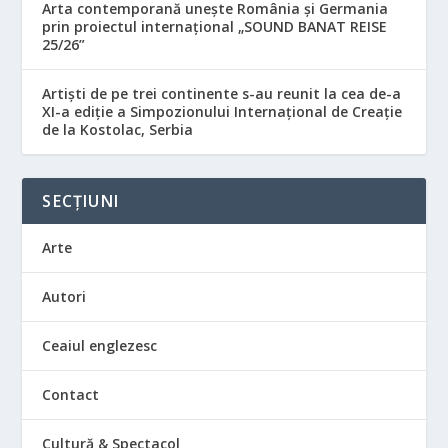
Arta contemporană unește România și Germania
prin proiectul internațional „SOUND BANAT REISE
25/26”
Artiști de pe trei continente s-au reunit la cea de-a
XI-a ediție a Simpozionului Internațional de Creație
de la Kostolac, Serbia
SECȚIUNI
Arte
Autori
Ceaiul englezesc
Contact
Cultură & Spectacol