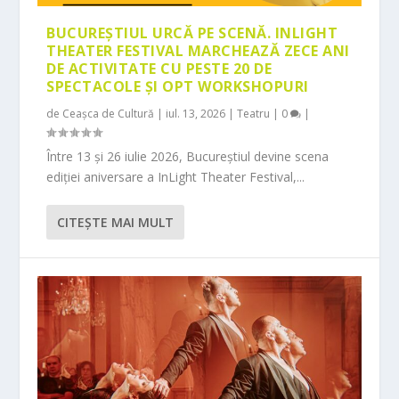
BUCUREȘTIUL URCĂ PE SCENĂ. INLIGHT
THEATER FESTIVAL MARCHEAZĂ ZECE ANI
DE ACTIVITATE CU PESTE 20 DE
SPECTACOLE ȘI OPT WORKSHOPURI
de
Ceașca de Cultură
|
iul. 13, 2026
|
Teatru
|
0
|
Între 13 și 26 iulie 2026, Bucureștiul devine scena
ediției aniversare a InLight Theater Festival,...
CITEŞTE MAI MULT