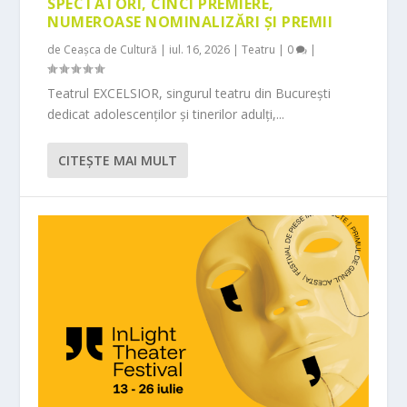
SPECTATORI, CINCI PREMIERE,
NUMEROASE NOMINALIZĂRI ȘI PREMII
de
Ceașca de Cultură
|
iul. 16, 2026
|
Teatru
|
0
|
Teatrul EXCELSIOR, singurul teatru din București
dedicat adolescenților și tinerilor adulți,...
CITEŞTE MAI MULT