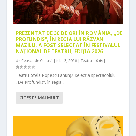
PREZENTAT DE 30 DE ORI ÎN ROMÂNIA, „DE
PROFUNDIS”, ÎN REGIA LUI RĂZVAN
MAZILU, A FOST SELECTAT ÎN FESTIVALUL
NAȚIONAL DE TEATRU, EDIȚIA 2026
de
Ceașca de Cultură
|
iul. 13, 2026
|
Teatru
|
0
|
Teatrul Stela Popescu anunță selecția spectacolului
„De Profundis”, în regia...
CITEŞTE MAI MULT