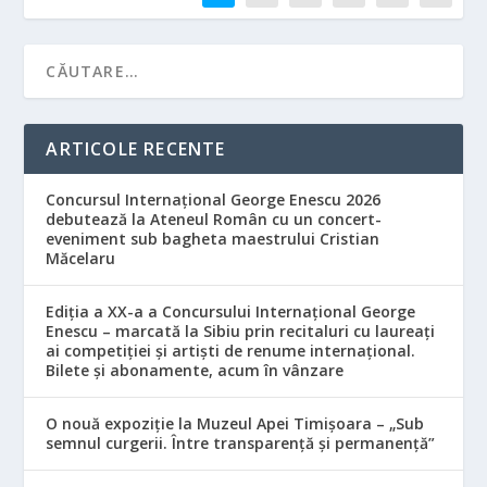
ARTICOLE RECENTE
Concursul Internațional George Enescu 2026
debutează la Ateneul Român cu un concert-
eveniment sub bagheta maestrului Cristian
Măcelaru
Ediția a XX-a a Concursului Internațional George
Enescu – marcată la Sibiu prin recitaluri cu laureați
ai competiției și artiști de renume internațional.
Bilete și abonamente, acum în vânzare
O nouă expoziție la Muzeul Apei Timișoara – „Sub
semnul curgerii. Între transparență și permanență”