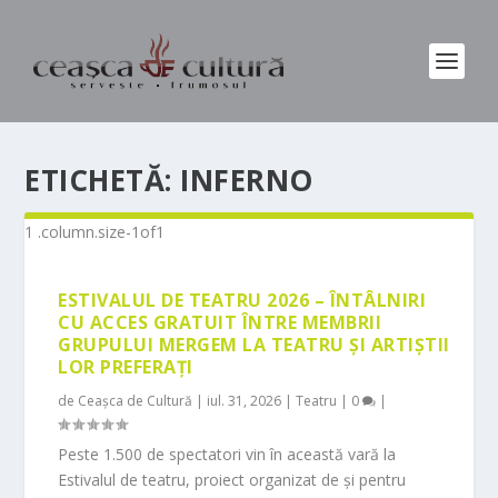
ETICHETĂ:
INFERNO
ESTIVALUL DE TEATRU 2026 – ÎNTÂLNIRI
CU ACCES GRATUIT ÎNTRE MEMBRII
GRUPULUI MERGEM LA TEATRU ȘI ARTIȘTII
LOR PREFERAȚI
de
Ceașca de Cultură
|
iul. 31, 2026
|
Teatru
|
0
|
Peste 1.500 de spectatori vin în această vară la
Estivalul de teatru, proiect organizat de și pentru