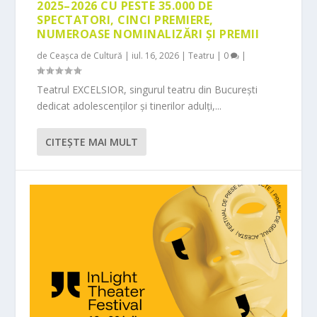
2025–2026 CU PESTE 35.000 DE
SPECTATORI, CINCI PREMIERE,
NUMEROASE NOMINALIZĂRI ȘI PREMII
de
Ceașca de Cultură
|
iul. 16, 2026
|
Teatru
|
0
|
Teatrul EXCELSIOR, singurul teatru din București
dedicat adolescenților și tinerilor adulți,...
CITEŞTE MAI MULT