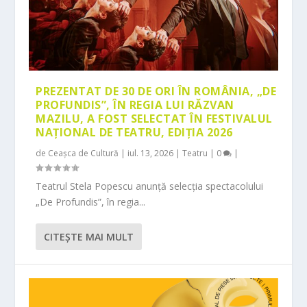
PREZENTAT DE 30 DE ORI ÎN ROMÂNIA, „DE
PROFUNDIS”, ÎN REGIA LUI RĂZVAN
MAZILU, A FOST SELECTAT ÎN FESTIVALUL
NAȚIONAL DE TEATRU, EDIȚIA 2026
de
Ceașca de Cultură
|
iul. 13, 2026
|
Teatru
|
0
|
Teatrul Stela Popescu anunță selecția spectacolului
„De Profundis”, în regia...
CITEŞTE MAI MULT