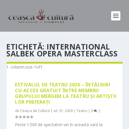
ETICHETĂ:
INTERNATIONAL
SALBEK OPERA MASTERCLASS
ESTIVALUL DE TEATRU 2026 – ÎNTÂLNIRI
CU ACCES GRATUIT ÎNTRE MEMBRII
GRUPULUI MERGEM LA TEATRU ȘI ARTIȘTII
LOR PREFERAȚI
de
Ceașca de Cultură
|
iul. 31, 2026
|
Teatru
|
0
|
Peste 1.500 de spectatori vin în această vară la