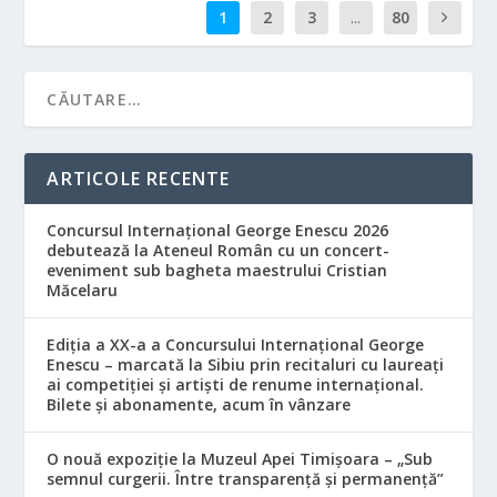
1
2
3
...
80
ARTICOLE RECENTE
Concursul Internațional George Enescu 2026
debutează la Ateneul Român cu un concert-
eveniment sub bagheta maestrului Cristian
Măcelaru
Ediția a XX-a a Concursului Internațional George
Enescu – marcată la Sibiu prin recitaluri cu laureați
ai competiției și artiști de renume internațional.
Bilete și abonamente, acum în vânzare
O nouă expoziție la Muzeul Apei Timișoara – „Sub
semnul curgerii. Între transparență și permanență”