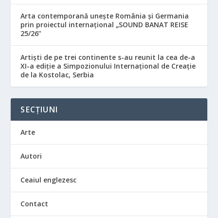
Arta contemporană unește România și Germania
prin proiectul internațional „SOUND BANAT REISE
25/26”
Artiști de pe trei continente s-au reunit la cea de-a
XI-a ediție a Simpozionului Internațional de Creație
de la Kostolac, Serbia
SECȚIUNI
Arte
Autori
Ceaiul englezesc
Contact