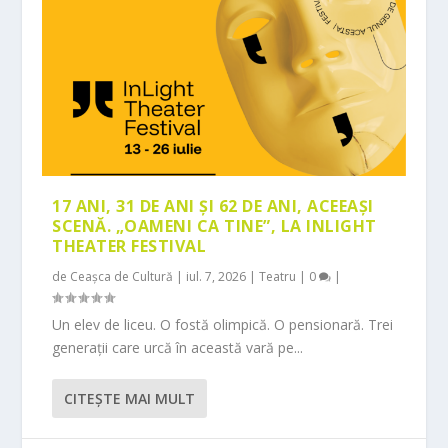
17 ANI, 31 DE ANI ȘI 62 DE ANI, ACEEAȘI
SCENĂ. „OAMENI CA TINE”, LA INLIGHT
THEATER FESTIVAL
de
Ceașca de Cultură
|
iul. 7, 2026
|
Teatru
|
0
|
Un elev de liceu. O fostă olimpică. O pensionară. Trei
generații care urcă în această vară pe...
CITEŞTE MAI MULT